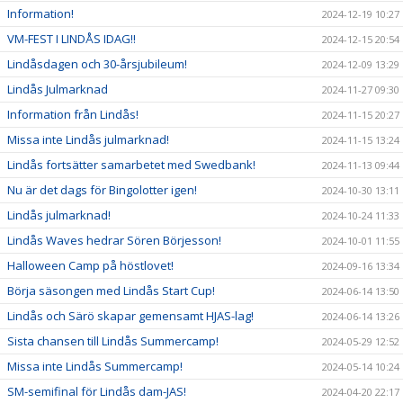
Information!
2024-12-19 10:27
VM-FEST I LINDÅS IDAG!!
2024-12-15 20:54
Lindåsdagen och 30-årsjubileum!
2024-12-09 13:29
Lindås Julmarknad
2024-11-27 09:30
Information från Lindås!
2024-11-15 20:27
Missa inte Lindås julmarknad!
2024-11-15 13:24
Lindås fortsätter samarbetet med Swedbank!
2024-11-13 09:44
Nu är det dags för Bingolotter igen!
2024-10-30 13:11
Lindås julmarknad!
2024-10-24 11:33
Lindås Waves hedrar Sören Börjesson!
2024-10-01 11:55
Halloween Camp på höstlovet!
2024-09-16 13:34
Börja säsongen med Lindås Start Cup!
2024-06-14 13:50
Lindås och Särö skapar gemensamt HJAS-lag!
2024-06-14 13:26
Sista chansen till Lindås Summercamp!
2024-05-29 12:52
Missa inte Lindås Summercamp!
2024-05-14 10:24
SM-semifinal för Lindås dam-JAS!
2024-04-20 22:17