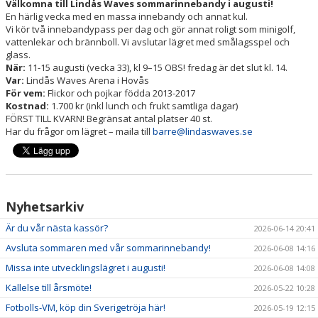
VÅRA LAG/TRÄNARE
Välkomna till Lindås Waves sommarinnebandy i augusti!
En härlig vecka med en massa innebandy och annat kul.
Vi kör två innebandypass per dag och gör annat roligt som minigolf,
MATCHER
vattenlekar och brännboll. Vi avslutar lägret med smålagsspel och
glass.
INFORMATION CAFÉ
När:
11-15 augusti (vecka 33), kl 9–15 OBS! fredag är det slut kl. 14.
Var:
Lindås Waves Arena i Hovås
För vem:
Flickor och pojkar födda 2013-2017
FÖRSÄLJNINGSAKTIVITET
Kostnad:
1.700 kr (inkl lunch och frukt samtliga dagar)
FÖRST TILL KVARN! Begränsat antal platser 40 st.
BILDGALLERI
Har du frågor om lägret – maila till
barre@lindaswaves.se
DOKUMENT
INFO LEDARE
Nyhetsarkiv
Är du vår nästa kassör?
2026-06-14 20:41
Avsluta sommaren med vår sommarinnebandy!
2026-06-08 14:16
Missa inte utvecklingslägret i augusti!
2026-06-08 14:08
Kallelse till årsmöte!
2026-05-22 10:28
Fotbolls-VM, köp din Sverigetröja här!
2026-05-19 12:15