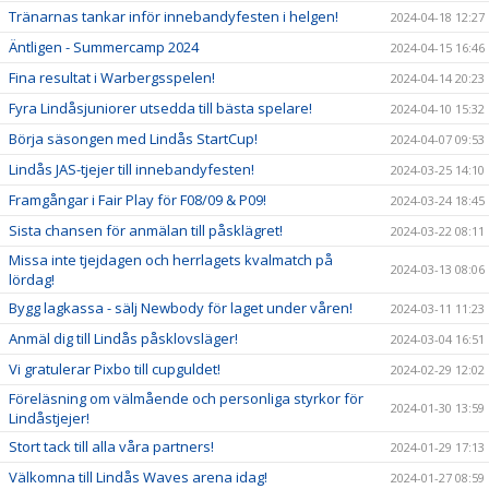
Tränarnas tankar inför innebandyfesten i helgen!
2024-04-18 12:27
Äntligen - Summercamp 2024
2024-04-15 16:46
Fina resultat i Warbergsspelen!
2024-04-14 20:23
Fyra Lindåsjuniorer utsedda till bästa spelare!
2024-04-10 15:32
Börja säsongen med Lindås StartCup!
2024-04-07 09:53
Lindås JAS-tjejer till innebandyfesten!
2024-03-25 14:10
Framgångar i Fair Play för F08/09 & P09!
2024-03-24 18:45
Sista chansen för anmälan till påsklägret!
2024-03-22 08:11
Missa inte tjejdagen och herrlagets kvalmatch på
2024-03-13 08:06
lördag!
Bygg lagkassa - sälj Newbody för laget under våren!
2024-03-11 11:23
Anmäl dig till Lindås påsklovsläger!
2024-03-04 16:51
Vi gratulerar Pixbo till cupguldet!
2024-02-29 12:02
Föreläsning om välmående och personliga styrkor för
2024-01-30 13:59
Lindåstjejer!
Stort tack till alla våra partners!
2024-01-29 17:13
Välkomna till Lindås Waves arena idag!
2024-01-27 08:59