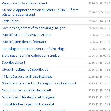
Välkomna till fixardag i hallen!
2026-04-29 10:45
Nu har vi öppnat anmälan till Start Cup 2026 – årets
2026-03-25 15:23
bästa försäsongscup!
Tack Caleb!
2026-03-16 12:01
Kom och heja fram våra seniorlag i helgen!
2026-03-06 17:43
Publikfest i Lindås Waves Arena!
2026-02-21 11:20
Publikfesten den 21 februari!
2026-02-11 15:43
Landslagstränare tar över Lindås herrlag!
2026-01-30 07:49
Sista säsongen för Calebsson i Lindås!
2026-01-15 08:13
Sportlovsläger!
2026-01-13 12:03
Utvecklingsläger på sportlovet!
2026-01-13 11:36
11 Lindåsspelare till distriktslaget!
2025-12-18 14:40
Swedbank utbildar Lindås ungdomslag i ekonomi!
2025-11-17 16:14
Ny tuff bortamatch för damlaget!
2025-10-18 10:01
6 poäng av 6 för damlaget i helgen!
2025-10-13 16:04
Förlust för herrlaget mot Hagunda!
2025-10-13 13:41
Derby mot Lerum för herrlaget på onsdag!