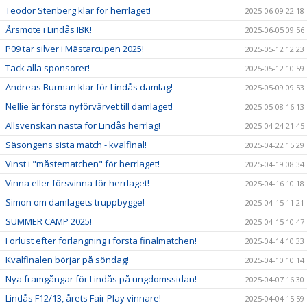
Teodor Stenberg klar för herrlaget!
2025-06-09 22:18
Årsmöte i Lindås IBK!
2025-06-05 09:56
P09 tar silver i Mästarcupen 2025!
2025-05-12 12:23
Tack alla sponsorer!
2025-05-12 10:59
Andreas Burman klar för Lindås damlag!
2025-05-09 09:53
Nellie är första nyförvärvet till damlaget!
2025-05-08 16:13
Allsvenskan nästa för Lindås herrlag!
2025-04-24 21:45
Säsongens sista match - kvalfinal!
2025-04-22 15:29
Vinst i "måstematchen" för herrlaget!
2025-04-19 08:34
Vinna eller försvinna för herrlaget!
2025-04-16 10:18
Simon om damlagets truppbygge!
2025-04-15 11:21
SUMMER CAMP 2025!
2025-04-15 10:47
Förlust efter förlängning i första finalmatchen!
2025-04-14 10:33
Kvalfinalen börjar på söndag!
2025-04-10 10:14
Nya framgångar för Lindås på ungdomssidan!
2025-04-07 16:30
Lindås F12/13, årets Fair Play vinnare!
2025-04-04 15:59