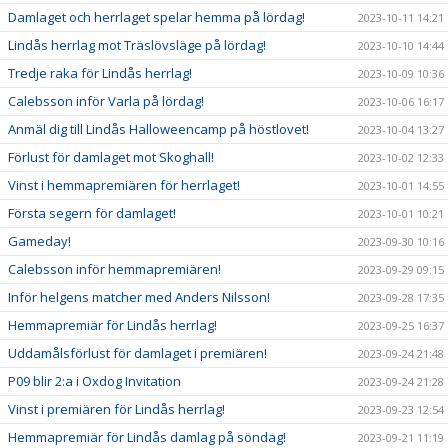
Damlaget och herrlaget spelar hemma på lördag!
2023-10-11 14:21
Lindås herrlag mot Träslövsläge på lördag!
2023-10-10 14:44
Tredje raka för Lindås herrlag!
2023-10-09 10:36
Calebsson inför Varla på lördag!
2023-10-06 16:17
Anmäl dig till Lindås Halloweencamp på höstlovet!
2023-10-04 13:27
Förlust för damlaget mot Skoghall!
2023-10-02 12:33
Vinst i hemmapremiären för herrlaget!
2023-10-01 14:55
Första segern för damlaget!
2023-10-01 10:21
Gameday!
2023-09-30 10:16
Calebsson inför hemmapremiären!
2023-09-29 09:15
Inför helgens matcher med Anders Nilsson!
2023-09-28 17:35
Hemmapremiär för Lindås herrlag!
2023-09-25 16:37
Uddamålsförlust för damlaget i premiären!
2023-09-24 21:48
P09 blir 2:a i Oxdog Invitation
2023-09-24 21:28
Vinst i premiären för Lindås herrlag!
2023-09-23 12:54
Hemmapremiär för Lindås damlag på söndag!
2023-09-21 11:19