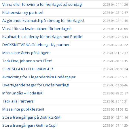
Vinna eller försvinna för herrlaget på söndag!
2025-04-04 11:26
Kitchenwiz - ny partner!
2025-04-02 12:57
Avgörande kvalmatch på söndag för herrlaget!
2025-04-02 11:15
Vinst i första kvalmatchen för herrlaget!
2025-03-31 09:05
Kvalmatch och derby för herrlaget mot Partille!
2025-03-27 16:13
DÄCKSKIFTARNA Göteborg - Ny partner!
2025-03-26 09:22
Missa inte årets påskläger!
2025-03-11 12:37
Tack Lina, Johanna och Ellen!
2025-03-10 11:15
SERIESEGER FÖR HERRLAGET!
2025-03-10 09:24
Avtackning för 3 legendariska Lindåstjejer!
2025-03-06 15:51
Övertygande seger för Lindås herrlag!
2025-03-03 06:46
Inför Lindås – Floda IBK!
2025-02-28 20:57
Tack alla Partners!
2025-02-26 10:31
Missa inte publikfesten!
2025-02-21 09:12
Stora framgångar på Distrikts-SM
2025-01-12 11:16
Stora framgångar i Gothia Cup!
2025-01-07 11:20