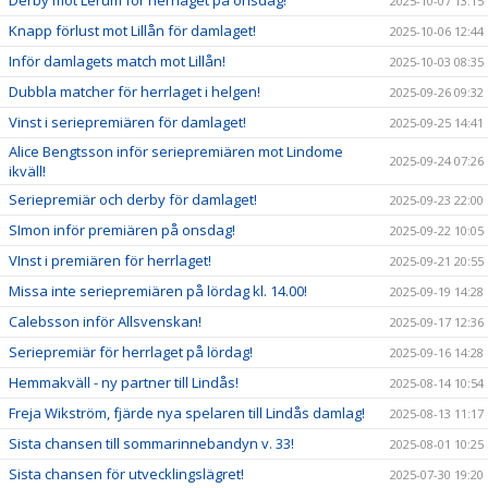
2025-10-07 13:15
Knapp förlust mot Lillån för damlaget!
2025-10-06 12:44
Inför damlagets match mot Lillån!
2025-10-03 08:35
Dubbla matcher för herrlaget i helgen!
2025-09-26 09:32
Vinst i seriepremiären för damlaget!
2025-09-25 14:41
Alice Bengtsson inför seriepremiären mot Lindome
2025-09-24 07:26
ikväll!
Seriepremiär och derby för damlaget!
2025-09-23 22:00
SImon inför premiären på onsdag!
2025-09-22 10:05
VInst i premiären för herrlaget!
2025-09-21 20:55
Missa inte seriepremiären på lördag kl. 14.00!
2025-09-19 14:28
Calebsson inför Allsvenskan!
2025-09-17 12:36
Seriepremiär för herrlaget på lördag!
2025-09-16 14:28
Hemmakväll - ny partner till Lindås!
2025-08-14 10:54
Freja Wikström, fjärde nya spelaren till Lindås damlag!
2025-08-13 11:17
Sista chansen till sommarinnebandyn v. 33!
2025-08-01 10:25
Sista chansen för utvecklingslägret!
2025-07-30 19:20