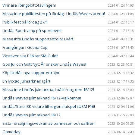
Vinnare i bingolottotävlingen!
2024-01-24 14:03
Missa inte publikfesten på lördag i Lindås Waves arena!
2024-01-23 11:08
Publikfest på lördag 27/1
2024-01-22 16:17
Lindås Sportcamp på sportlovet!
2024-01-17 15:18
Missa inte Lindås supportertröjor i vår!
2024-01-09 16:31
Framgångar i Gothia Cup
2024-01-07 16:49
Västsvenska P16 tar SM-Guld!!
2024-01-07 16:44
God Jul och Gott Nytt År önskar Lindås Waves!
2023-12-23 10:51
Köp Lindås nya supportertröjor!
2023-12-18 13:32
En lyckad julmarknad igår!
2023-12-17 17:35
Missa inte Lindås julmarknad på lördag den 16/12!
2023-12-14 13:00
Lindås Waves Julmarknad 16/12-Välkomna!
2023-12-06 12:07
Lindås/Särö IBK vidare till regionslutspel i USM F16!
2023-12-04 11:06
Lindås Waves julmarknad 16/12
2023-11-15 22:00
Sista försäljningsveckan av parmesan och saffran!
2023-10-24 09:23
Gameday!
2023-10-14 07:49