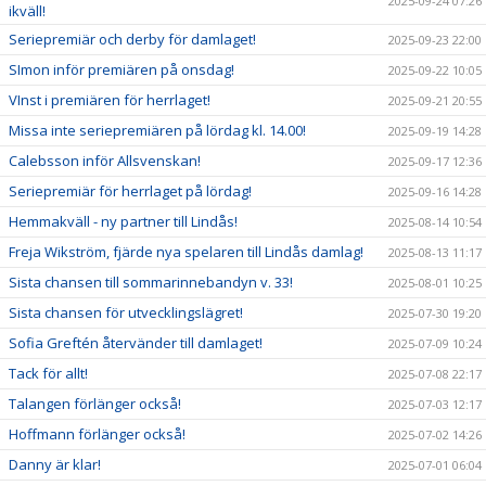
2025-09-24 07:26
ikväll!
Seriepremiär och derby för damlaget!
2025-09-23 22:00
SImon inför premiären på onsdag!
2025-09-22 10:05
VInst i premiären för herrlaget!
2025-09-21 20:55
Missa inte seriepremiären på lördag kl. 14.00!
2025-09-19 14:28
Calebsson inför Allsvenskan!
2025-09-17 12:36
Seriepremiär för herrlaget på lördag!
2025-09-16 14:28
Hemmakväll - ny partner till Lindås!
2025-08-14 10:54
Freja Wikström, fjärde nya spelaren till Lindås damlag!
2025-08-13 11:17
Sista chansen till sommarinnebandyn v. 33!
2025-08-01 10:25
Sista chansen för utvecklingslägret!
2025-07-30 19:20
Sofia Greftén återvänder till damlaget!
2025-07-09 10:24
Tack för allt!
2025-07-08 22:17
Talangen förlänger också!
2025-07-03 12:17
Hoffmann förlänger också!
2025-07-02 14:26
Danny är klar!
2025-07-01 06:04