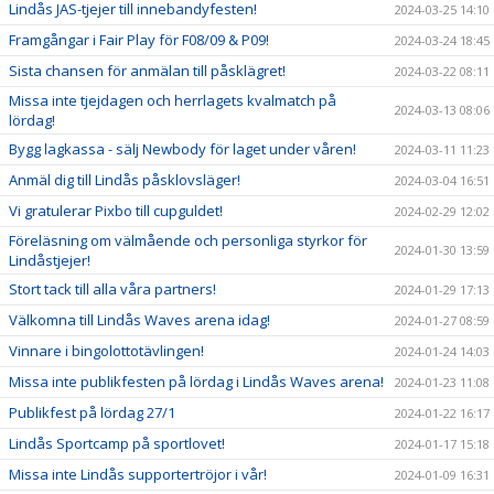
Lindås JAS-tjejer till innebandyfesten!
2024-03-25 14:10
Framgångar i Fair Play för F08/09 & P09!
2024-03-24 18:45
Sista chansen för anmälan till påsklägret!
2024-03-22 08:11
Missa inte tjejdagen och herrlagets kvalmatch på
2024-03-13 08:06
lördag!
Bygg lagkassa - sälj Newbody för laget under våren!
2024-03-11 11:23
Anmäl dig till Lindås påsklovsläger!
2024-03-04 16:51
Vi gratulerar Pixbo till cupguldet!
2024-02-29 12:02
Föreläsning om välmående och personliga styrkor för
2024-01-30 13:59
Lindåstjejer!
Stort tack till alla våra partners!
2024-01-29 17:13
Välkomna till Lindås Waves arena idag!
2024-01-27 08:59
Vinnare i bingolottotävlingen!
2024-01-24 14:03
Missa inte publikfesten på lördag i Lindås Waves arena!
2024-01-23 11:08
Publikfest på lördag 27/1
2024-01-22 16:17
Lindås Sportcamp på sportlovet!
2024-01-17 15:18
Missa inte Lindås supportertröjor i vår!
2024-01-09 16:31