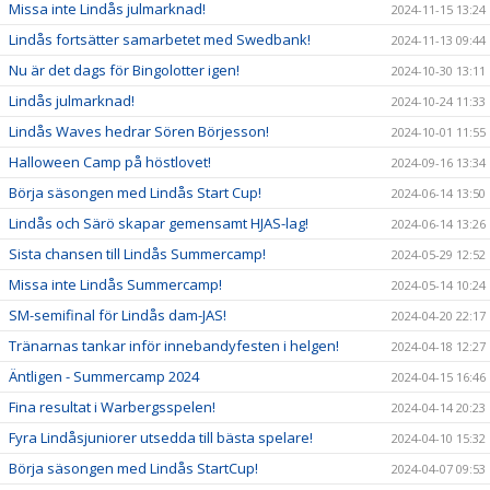
Missa inte Lindås julmarknad!
2024-11-15 13:24
Lindås fortsätter samarbetet med Swedbank!
2024-11-13 09:44
Nu är det dags för Bingolotter igen!
2024-10-30 13:11
Lindås julmarknad!
2024-10-24 11:33
Lindås Waves hedrar Sören Börjesson!
2024-10-01 11:55
Halloween Camp på höstlovet!
2024-09-16 13:34
Börja säsongen med Lindås Start Cup!
2024-06-14 13:50
Lindås och Särö skapar gemensamt HJAS-lag!
2024-06-14 13:26
Sista chansen till Lindås Summercamp!
2024-05-29 12:52
Missa inte Lindås Summercamp!
2024-05-14 10:24
SM-semifinal för Lindås dam-JAS!
2024-04-20 22:17
Tränarnas tankar inför innebandyfesten i helgen!
2024-04-18 12:27
Äntligen - Summercamp 2024
2024-04-15 16:46
Fina resultat i Warbergsspelen!
2024-04-14 20:23
Fyra Lindåsjuniorer utsedda till bästa spelare!
2024-04-10 15:32
Börja säsongen med Lindås StartCup!
2024-04-07 09:53