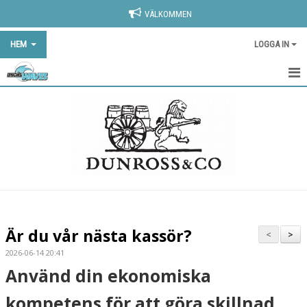
VÄLKOMMEN
HEM
LOGGA IN
HEM
ANMÄLAN
NYHETER
KLUBBSHOP
OM KLUBBEN
Är du vår nästa kassör?
<
>
KONTAKT
2026-06-14 20:41
Använd din ekonomiska
KALENDER
kompetens för att göra skillnad