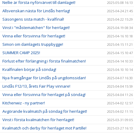
Nellie är första nyförvärvet till damlaget!
2025-05-08 16:13
Allsvenskan nästa för Lindås herrlag!
2025-04-24 21:45
Säsongens sista match - kvalfinal!
2025-04-22 15:29
Vinst i "måstematchen" för herrlaget!
2025-04-19 08:34
Vinna eller försvinna för herrlaget!
2025-04-16 10:18
Simon om damlagets truppbygge!
2025-04-15 11:21
SUMMER CAMP 2025!
2025-04-15 10:47
Förlust efter förlängning i första finalmatchen!
2025-04-14 10:33
Kvalfinalen börjar på söndag!
2025-04-10 10:14
Nya framgångar för Lindås på ungdomssidan!
2025-04-07 16:30
Lindås F12/13, årets Fair Play vinnare!
2025-04-04 15:59
Vinna eller försvinna för herrlaget på söndag!
2025-04-04 11:26
Kitchenwiz - ny partner!
2025-04-02 12:57
Avgörande kvalmatch på söndag för herrlaget!
2025-04-02 11:15
Vinst i första kvalmatchen för herrlaget!
2025-03-31 09:05
Kvalmatch och derby för herrlaget mot Partille!
2025-03-27 16:13