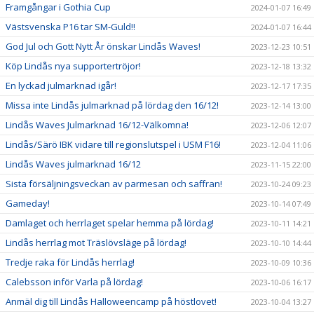
Framgångar i Gothia Cup
2024-01-07 16:49
Västsvenska P16 tar SM-Guld!!
2024-01-07 16:44
God Jul och Gott Nytt År önskar Lindås Waves!
2023-12-23 10:51
Köp Lindås nya supportertröjor!
2023-12-18 13:32
En lyckad julmarknad igår!
2023-12-17 17:35
Missa inte Lindås julmarknad på lördag den 16/12!
2023-12-14 13:00
Lindås Waves Julmarknad 16/12-Välkomna!
2023-12-06 12:07
Lindås/Särö IBK vidare till regionslutspel i USM F16!
2023-12-04 11:06
Lindås Waves julmarknad 16/12
2023-11-15 22:00
Sista försäljningsveckan av parmesan och saffran!
2023-10-24 09:23
Gameday!
2023-10-14 07:49
Damlaget och herrlaget spelar hemma på lördag!
2023-10-11 14:21
Lindås herrlag mot Träslövsläge på lördag!
2023-10-10 14:44
Tredje raka för Lindås herrlag!
2023-10-09 10:36
Calebsson inför Varla på lördag!
2023-10-06 16:17
Anmäl dig till Lindås Halloweencamp på höstlovet!
2023-10-04 13:27