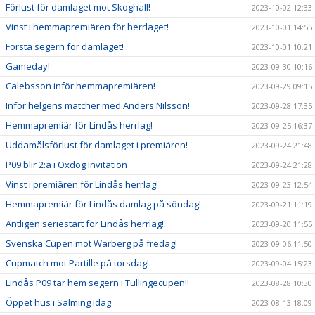
Förlust för damlaget mot Skoghall!
2023-10-02 12:33
Vinst i hemmapremiären för herrlaget!
2023-10-01 14:55
Första segern för damlaget!
2023-10-01 10:21
Gameday!
2023-09-30 10:16
Calebsson inför hemmapremiären!
2023-09-29 09:15
Inför helgens matcher med Anders Nilsson!
2023-09-28 17:35
Hemmapremiär för Lindås herrlag!
2023-09-25 16:37
Uddamålsförlust för damlaget i premiären!
2023-09-24 21:48
P09 blir 2:a i Oxdog Invitation
2023-09-24 21:28
Vinst i premiären för Lindås herrlag!
2023-09-23 12:54
Hemmapremiär för Lindås damlag på söndag!
2023-09-21 11:19
Äntligen seriestart för Lindås herrlag!
2023-09-20 11:55
Svenska Cupen mot Warberg på fredag!
2023-09-06 11:50
Cupmatch mot Partille på torsdag!
2023-09-04 15:23
Lindås P09 tar hem segern i Tullingecupen!!
2023-08-28 10:30
Öppet hus i Salming idag
2023-08-13 18:09