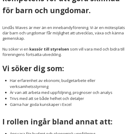
VÅRA LAG/TRÄNARE
för barn och ungdomar.
MATCHER
INFORMATION CAFÉ
Lindås Waves är mer än en innebandyförening. Vi är en mötesplats
där barn och ungdomar får möjlighet att utvecklas, växa och känna
gemenskap.
FÖRSÄLJNINGSAKTIVITET
Nu söker vi en
kassör till styrelsen
som vill vara med och bidra till
BILDGALLERI
föreningens fortsatta utveckling.
DOKUMENT
Vi söker dig som:
INFO LEDARE
Har erfarenhet av ekonomi, budgetarbete eller
verksamhetsstyrning
Är van att arbeta med uppföljning, prognoser och analys
Trivs med att se både helhet och detaljer
Gärna har goda kunskaper i Excel
I rollen ingår bland annat att:
Ansvara för budget och ekonomisk uppföljning.