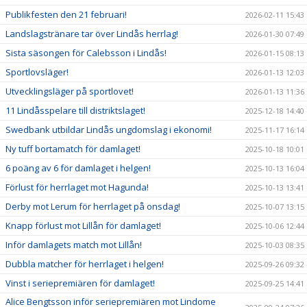
Publikfesten den 21 februari!
2026-02-11 15:43
Landslagstränare tar över Lindås herrlag!
2026-01-30 07:49
Sista säsongen för Calebsson i Lindås!
2026-01-15 08:13
Sportlovsläger!
2026-01-13 12:03
Utvecklingsläger på sportlovet!
2026-01-13 11:36
11 Lindåsspelare till distriktslaget!
2025-12-18 14:40
Swedbank utbildar Lindås ungdomslag i ekonomi!
2025-11-17 16:14
Ny tuff bortamatch för damlaget!
2025-10-18 10:01
6 poäng av 6 för damlaget i helgen!
2025-10-13 16:04
Förlust för herrlaget mot Hagunda!
2025-10-13 13:41
Derby mot Lerum för herrlaget på onsdag!
2025-10-07 13:15
Knapp förlust mot Lillån för damlaget!
2025-10-06 12:44
Inför damlagets match mot Lillån!
2025-10-03 08:35
Dubbla matcher för herrlaget i helgen!
2025-09-26 09:32
Vinst i seriepremiären för damlaget!
2025-09-25 14:41
Alice Bengtsson inför seriepremiären mot Lindome