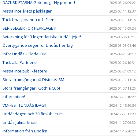
DÄCKSKIFTARNA Göteborg - Ny partner!
2025-03-26 09:22
Missa inte årets påskläger!
2025-03-11 12:37
Tack Lina, Johanna och Ellen!
2025-03-10 11:15
SERIESEGER FÖR HERRLAGET!
2025-03-10 09:24
Avtackning för 3 legendariska Lindåstjejer!
2025-03-06 15:51
Övertygande seger för Lindås herrlag!
2025-03-03 06:46
Inför Lindås – Floda IBK!
2025-02-28 20:57
Tack alla Partners!
2025-02-26 10:31
Missa inte publikfesten!
2025-02-21 09:12
Stora framgångar på Distrikts-SM
2025-01-12 11:16
Stora framgångar i Gothia Cup!
2025-01-07 11:20
Information!
2024-12-19 10:27
VM-FEST I LINDÅS IDAG!!
2024-12-15 20:54
Lindåsdagen och 30-årsjubileum!
2024-12-09 13:29
Lindås Julmarknad
2024-11-27 09:30
Information från Lindås!
2024-11-15 20:27