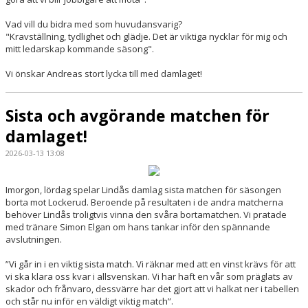
Vad vill du bidra med som huvudansvarig?
"Kravställning, tydlighet och glädje. Det är viktiga nycklar för mig och
mitt ledarskap kommande säsong".
Vi önskar Andreas stort lycka till med damlaget!
Sista och avgörande matchen för
damlaget!
2026-03-13 13:08
Imorgon, lördag spelar Lindås damlag sista matchen för säsongen
borta mot Lockerud. Beroende på resultaten i de andra matcherna
behöver Lindås troligtvis vinna den svåra bortamatchen. Vi pratade
med tränare Simon Elgan om hans tankar inför den spännande
avslutningen.
”Vi går in i en viktig sista match. Vi räknar med att en vinst krävs för att
vi ska klara oss kvar i allsvenskan. Vi har haft en vår som präglats av
skador och frånvaro, dessvärre har det gjort att vi halkat ner i tabellen
och står nu inför en väldigt viktig match”.