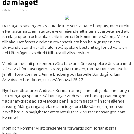
damlaget!
2026-05-26 15:22
Damlagets säsong 25-26 slutade inte som vi hade hoppats, men direkt
efter sista matchen startade vi omgående ett intensivt arbete med att
samla gruppen och staka ut riktlinjerna för kommande säsong. Vi ska
tillbaka! Det fanns direkt en revanschlusta hos hela gruppen och i
skrivande stund har alla utom två spelare bestämt sig för att vara en
del i återtåget, dvs direkt tillbaka till Allsvenskan.
Vi börjar med att presentera våra backar, där sex spelare är klara med
2 årsavtal för säsongerna 26-28, Julia Franzén, Hanna Hansson, Nellie
Jemth, Tova Connant, Annie Lindberg och Isabelle Sundsgård. Linn
Arfvidsson har förlängt sitt tvåårsavtal 25-27.
Nye huvudtränaren Andreas Burman är nöjd med att jobba med unga
och hungriga spelare. Så här säger Andreas om backuppsättningen:
”Jag är mycket glad att vi lyckas behålla dom flesta från föregående
säsong. Många unga spelare som tog stora kliv säsongen, men som
också har alla möjligheter att ta ytterligare kliv under säsongen som
kommer!
Inom kort kommer vi att presentera forwards som förlängt sina
kontrakt.