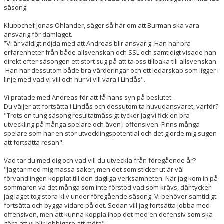
säsong.
Klubbchef Jonas Ohlander, säger så här om att Burman ska vara
ansvarig för damlaget.
”Vi är väldigt nöjda med att Andreas blir ansvarig. Han har bra
erfarenheter från både allsvenskan och SSL och samtidigt visade han
direkt efter säsongen ett stort sug på att ta oss tillbaka till allsvenskan.
Han har dessutom både bra värderingar och ett ledarskap som ligger i
linje med vad vi vill och hur vi vill vara i Lindås".
Vi pratade med Andreas för att få hans syn på beslutet.
Du väljer att fortsätta i Lindås och dessutom ta huvudansvaret, varför?
"Trots en tung säsong resultatmässigt tycker jag vi fick en bra
utveckling på många spelare och även i offensiven. Finns många
spelare som har en stor utvecklingspotential och det gjorde mig sugen
att fortsätta resan".
Vad tar du med dig och vad vill du utveckla från föregående år?
"Jag tar med mig massa saker, men det som sticker ut är väl
förvandlingen kopplat till den dagliga verksamheten. När jag kom in på
sommaren va det många som inte förstod vad som krävs, där tycker
jag laget tog stora kliv under föregående säsong. Vi behöver samtidigt
fortsätta och bygga vidare på det. Sedan vill jag fortsätta jobba med
offensiven, men att kunna koppla ihop det med en defensiv som ska
göra att vi blir jobbigare att möta".