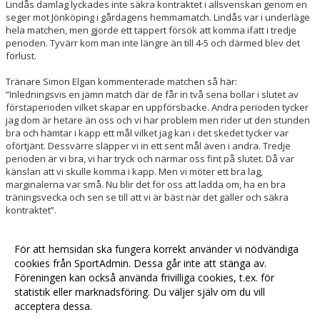
Lindås damlag lyckades inte säkra kontraktet i allsvenskan genom en
seger mot Jönköping i gårdagens hemmamatch. Lindås var i underläge
hela matchen, men gjorde ett tappert försök att komma ifatt i tredje
perioden. Tyvärr kom man inte längre än till 4-5 och därmed blev det
förlust.
Tränare Simon Elgan kommenterade matchen så här:
”Inledningsvis en jämn match där de får in två sena bollar i slutet av
förstaperioden vilket skapar en uppförsbacke. Andra perioden tycker
jag dom är hetare än oss och vi har problem men rider ut den stunden
bra och hämtar i kapp ett mål vilket jag kan i det skedet tycker var
oförtjänt. Dessvärre släpper vi in ett sent mål även i andra. Tredje
perioden är vi bra, vi har tryck och närmar oss fint på slutet. Då var
känslan att vi skulle komma i kapp. Men vi möter ett bra lag,
marginalerna var små. Nu blir det för oss att ladda om, ha en bra
träningsvecka och sen se till att vi är bäst när det gäller och säkra
kontraktet”.
Nästa vecka väntar Lockerud på bortaplan i säsongens sista match.
Och det är bara vinst som räknas!
För att hemsidan ska fungera korrekt använder vi nödvändiga
cookies från SportAdmin. Dessa går inte att stänga av.
Föreningen kan också använda frivilliga cookies, t.ex. för
Fler nyheter >>
statistik eller marknadsföring. Du väljer själv om du vill
acceptera dessa.