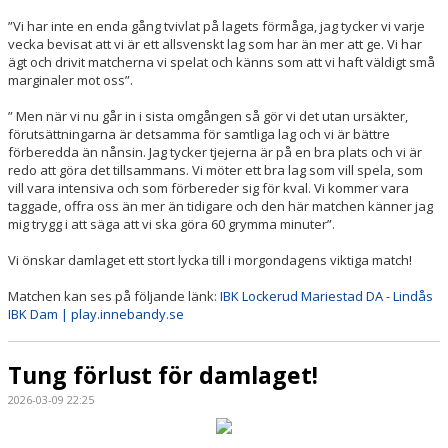
”Vi har inte en enda gång tvivlat på lagets förmåga, jag tycker vi varje
vecka bevisat att vi är ett allsvenskt lag som har än mer att ge. Vi har
ägt och drivit matcherna vi spelat och känns som att vi haft väldigt små
marginaler mot oss”.
” Men när vi nu går in i sista omgången så gör vi det utan ursäkter,
förutsättningarna är detsamma för samtliga lag och vi är bättre
förberedda än nånsin. Jag tycker tjejerna är på en bra plats och vi är
redo att göra det tillsammans. Vi möter ett bra lag som vill spela, som
vill vara intensiva och som förbereder sig för kval. Vi kommer vara
taggade, offra oss än mer än tidigare och den här matchen känner jag
mig trygg i att säga att vi ska göra 60 grymma minuter”.
Vi önskar damlaget ett stort lycka till i morgondagens viktiga match!
Matchen kan ses på följande länk:
IBK Lockerud Mariestad DA - Lindås
IBK Dam | play.innebandy.se
Tung förlust för damlaget!
2026-03-09 22:25