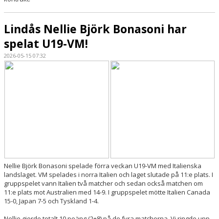
Lindås Nellie Björk Bonasoni har
spelat U19-VM!
2026-05-15 07:32
Nellie Björk Bonasoni spelade förra veckan U19-VM med Italienska
landslaget. VM spelades i norra Italien och laget slutade på 11:e plats. I
gruppspelet vann Italien två matcher och sedan också matchen om
11:e plats mot Australien med 14-9. I gruppspelet mötte Italien Canada
15-0, Japan 7-5 och Tyskland 1-4.
Nellie gjorde totalt 10 poäng (2+8) på de fyra matcherna. Vi ringde upp