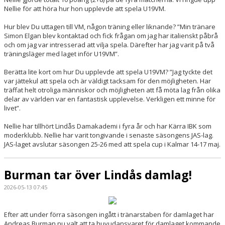
Nellie för att höra hur hon upplevde att spela U19VM.
Hur blev Du uttagen till VM, någon träning eller liknande? ”Min tränare
Simon Elgan blev kontaktad och fick frågan om jag har italienskt påbrå
och om jag var intresserad att vilja spela. Därefter har jag varit på två
träningsläger med laget inför U19VM”.
Berätta lite kort om hur Du upplevde att spela U19VM? ”Jag tyckte det
var jättekul att spela och är väldigt tacksam för den möjligheten. Har
träffat helt otroliga människor och möjligheten att få möta lag från olika
delar av världen var en fantastisk upplevelse. Verkligen ett minne för
livet”.
Nellie har tillhört Lindås Damakademi i fyra år och har Kärra IBK som
moderklubb. Nellie har varit tongivande i senaste säsongens JAS-lag.
JAS-laget avslutar säsongen 25-26 med att spela cup i Kalmar 14-17 maj.
Burman tar över Lindås damlag!
2026-05-13 07:45
Efter att under förra säsongen ingått i tränarstaben för damlaget har
Andreas Burman nu valt att ta huvudansvaret för damlaget kommande