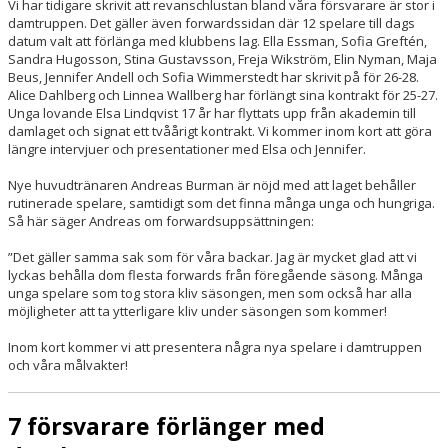
Vi har tidigare skrivit att revanschlustan bland våra försvarare är stor i
damtruppen. Det gäller även forwardssidan där 12 spelare till dags
datum valt att förlänga med klubbens lag. Ella Essman, Sofia Greftén,
Sandra Hugosson, Stina Gustavsson, Freja Wikström, Elin Nyman, Maja
Beus, Jennifer Andell och Sofia Wimmerstedt har skrivit på för 26-28.
Alice Dahlberg och Linnea Wallberg har förlängt sina kontrakt för 25-27.
Unga lovande Elsa Lindqvist 17 år har flyttats upp från akademin till
damlaget och signat ett tvåårigt kontrakt. Vi kommer inom kort att göra
längre intervjuer och presentationer med Elsa och Jennifer.
Nye huvudtränaren Andreas Burman är nöjd med att laget behåller
rutinerade spelare, samtidigt som det finna många unga och hungriga.
Så här säger Andreas om forwardsuppsättningen:
”Det gäller samma sak som för våra backar. Jag är mycket glad att vi
lyckas behålla dom flesta forwards från föregående säsong. Många
unga spelare som tog stora kliv säsongen, men som också har alla
möjligheter att ta ytterligare kliv under säsongen som kommer!
Inom kort kommer vi att presentera några nya spelare i damtruppen
och våra målvakter!
7 försvarare förlänger med