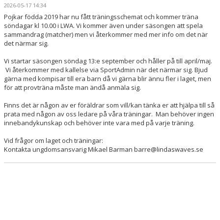
2026-05-17 14:34
Pojkar födda 2019 har nu fått träningsschemat och kommer träna
söndagar kl 10.00 i LWA. Vi kommer även under säsongen att spela
sammandrag (matcher) men vi återkommer med mer info om det när
det närmar sig.
Vi startar säsongen söndag 13:e september och håller på till april/maj.
Vi återkommer med kallelse via SportAdmin när det närmar sig. Bjud
gärna med kompisar till era barn då vi gärna blir ännu fler i laget, men
för att provträna måste man ändå anmäla sig.
Finns det är någon av er föräldrar som vill/kan tänka er att hjälpa till så
prata med någon av oss ledare på våra träningar. Man behöver ingen
innebandykunskap och behöver inte vara med på varje träning.
Vid frågor om laget och träningar:
Kontakta ungdomsansvarig Mikael Barman barre@lindaswaves.se