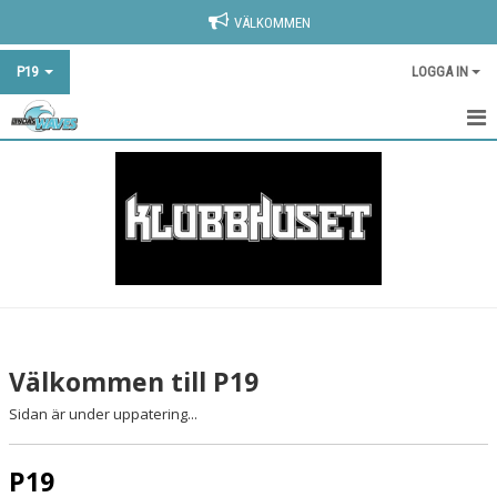
VÄLKOMMEN
P19
LOGGA IN
HEM
NYHETER
KALENDER
MATCHER
TRUPPEN
Välkommen till P19
BILDGALLERI
Sidan är under uppatering...
DOKUMENT
P19
KONTAKT