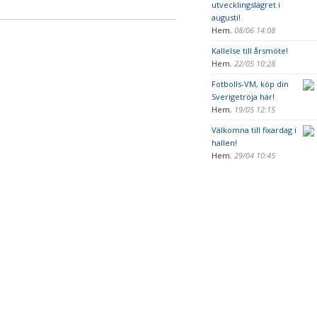
utvecklingslägret i
augusti!
Hem
,
08/06 14:08
Kallelse till årsmöte!
Hem
,
22/05 10:28
Fotbolls-VM, köp din
Sverigetröja här!
Hem
,
19/05 12:15
Välkomna till fixardag i
hallen!
Hem
,
29/04 10:45