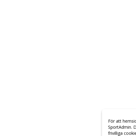
För att hemsi
SportAdmin. D
frivilliga cook