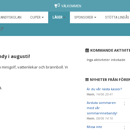
VÄLKOMMEN
BANDYSKOLAN
CUPER
LÄGER
SPONSORER
STÖTTA LINDÅS
KOMMANDE AKTIVIT
dy i augusti!
Inga aktiviteter inbokade
minigolf, vattenlekar och brännboll. Vi
NYHETER FRÅN FÖRE
4.
Är du vår nästa kassör?
Hem
,
14/06 20:41
Avsluta sommaren
med vår
sommarinnebandy!
Hem
,
08/06 14:16
Missa inte