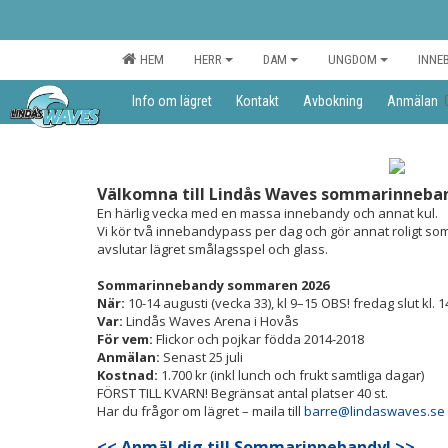
HEM
HERR
DAM
UNGDOM
INNE
Info om lägret
Kontakt
Avbokning
Anmälan
Välkomna till Lindås Waves sommarinneban
En härlig vecka med en massa innebandy och annat kul.
Vi kör två innebandypass per dag och gör annat roligt som 
avslutar lägret smålagsspel och glass.
Sommarinnebandy sommaren 2026
När:
10-14 augusti (vecka 33), kl 9–15 OBS! fredag slut kl. 1
Var:
Lindås Waves Arena i Hovås
För vem:
Flickor och pojkar födda 2014-2018
Anmälan:
Senast 25 juli
Kostnad:
1.700 kr (inkl lunch och frukt samtliga dagar)
FÖRST TILL KVARN! Begränsat antal platser 40 st.
Har du frågor om lägret – maila till
barre@lindaswaves.se
<< Anmäl dig till Sommarinnebandy
! >>