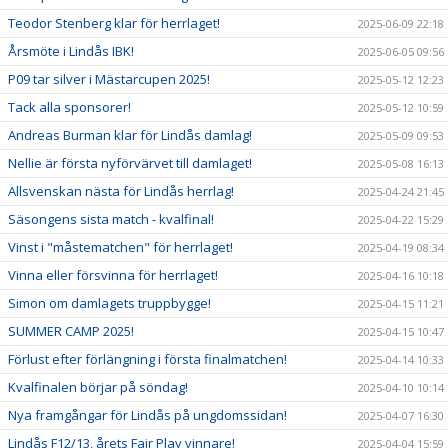
Teodor Stenberg klar för herrlaget!
2025-06-09 22:18
Årsmöte i Lindås IBK!
2025-06-05 09:56
P09 tar silver i Mästarcupen 2025!
2025-05-12 12:23
Tack alla sponsorer!
2025-05-12 10:59
Andreas Burman klar för Lindås damlag!
2025-05-09 09:53
Nellie är första nyförvärvet till damlaget!
2025-05-08 16:13
Allsvenskan nästa för Lindås herrlag!
2025-04-24 21:45
Säsongens sista match - kvalfinal!
2025-04-22 15:29
Vinst i "måstematchen" för herrlaget!
2025-04-19 08:34
Vinna eller försvinna för herrlaget!
2025-04-16 10:18
Simon om damlagets truppbygge!
2025-04-15 11:21
SUMMER CAMP 2025!
2025-04-15 10:47
Förlust efter förlängning i första finalmatchen!
2025-04-14 10:33
Kvalfinalen börjar på söndag!
2025-04-10 10:14
Nya framgångar för Lindås på ungdomssidan!
2025-04-07 16:30
Lindås F12/13, årets Fair Play vinnare!
2025-04-04 15:59