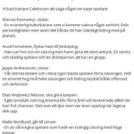
VÅRA LAG/TRÄNARE
Vi bad tränare Calebsson att säga något om varje spelare:
MATCHER
Marcus Kennemyr, slutar:
- En ovärderlig kulturbärare som vi kommer sakna något oerhört. Dels
INFORMATION CAFÉ
personligheten men även det hårda slit han ständigt bidrog med på
planen.
FÖRSÄLJNINGSAKTIVITET
Arvid Forneheim, flyttar hem till Jönköping:
- Han var hos oss en säsong men hann göra ett stort avtryck. En seriös
BILDGALLERI
och skicklig spelare och en drömperson att ha i en grupp.
DOKUMENT
Jeppe Andreasson, slutar:
- Vår största ledare och i mina ögon bästa spelare förra säsongen. Höll
en enormt hög nivå hela säsongen och bidrog mycket både offensivt
INFO LEDARE
och defensivt.
Elias Wojtowicz Nilsson, ska göra lumpen:
- Egen produkt som tog enorma kliv förra året och levererade alltid när
han fick chansen. Slet som ett djur men var även spetsig när lägena
dök upp.
Malte Nordlund, går till Lerum:
- En av våra egna spelare som hade en svängig säsong med höga
toppar.