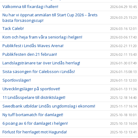
Välkomna till fixardag i hallen!
2026-04-29 10:45
Nu har vi öppnat anmälan till Start Cup 2026 – årets
2026-03-25 15:23
bästa försäsongscup!
Tack Caleb!
2026-03-16 12:01
Kom och heja fram våra seniorlag i helgen!
2026-03-06 17:43
Publikfest i Lindås Waves Arena!
2026-02-21 11:20
Publikfesten den 21 februari!
2026-02-11 15:43
Landslagstränare tar över Lindås herrlag!
2026-01-30 07:49
Sista säsongen för Calebsson i Lindås!
2026-01-15 08:13
Sportlovsläger!
2026-01-13 12:03
Utvecklingsläger på sportlovet!
2026-01-13 11:36
11 Lindåsspelare till distriktslaget!
2025-12-18 14:40
Swedbank utbildar Lindås ungdomslag i ekonomi!
2025-11-17 16:14
Ny tuff bortamatch för damlaget!
2025-10-18 10:01
6 poäng av 6 för damlaget i helgen!
2025-10-13 16:04
Förlust för herrlaget mot Hagunda!
2025-10-13 13:41