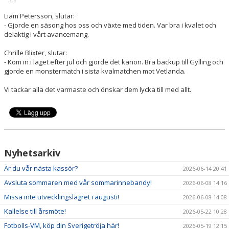
Liam Petersson, slutar:
- Gjorde en säsong hos oss och växte med tiden. Var bra i kvalet och
delaktig i vårt avancemang.
Chrille Blixter, slutar:
- Kom in i laget efter jul och gjorde det kanon. Bra backup till Gylling och
gjorde en monstermatch i sista kvalmatchen mot Vetlanda.
Vi tackar alla det varmaste och önskar dem lycka till med allt.
Nyhetsarkiv
Är du vår nästa kassör?
2026-06-14 20:41
Avsluta sommaren med vår sommarinnebandy!
2026-06-08 14:16
Missa inte utvecklingslägret i augusti!
2026-06-08 14:08
Kallelse till årsmöte!
2026-05-22 10:28
Fotbolls-VM, köp din Sverigetröja här!
2026-05-19 12:15