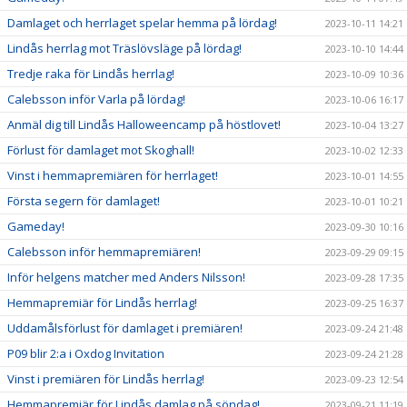
Damlaget och herrlaget spelar hemma på lördag!
2023-10-11 14:21
Lindås herrlag mot Träslövsläge på lördag!
2023-10-10 14:44
Tredje raka för Lindås herrlag!
2023-10-09 10:36
Calebsson inför Varla på lördag!
2023-10-06 16:17
Anmäl dig till Lindås Halloweencamp på höstlovet!
2023-10-04 13:27
Förlust för damlaget mot Skoghall!
2023-10-02 12:33
Vinst i hemmapremiären för herrlaget!
2023-10-01 14:55
Första segern för damlaget!
2023-10-01 10:21
Gameday!
2023-09-30 10:16
Calebsson inför hemmapremiären!
2023-09-29 09:15
Inför helgens matcher med Anders Nilsson!
2023-09-28 17:35
Hemmapremiär för Lindås herrlag!
2023-09-25 16:37
Uddamålsförlust för damlaget i premiären!
2023-09-24 21:48
P09 blir 2:a i Oxdog Invitation
2023-09-24 21:28
Vinst i premiären för Lindås herrlag!
2023-09-23 12:54
Hemmapremiär för Lindås damlag på söndag!
2023-09-21 11:19