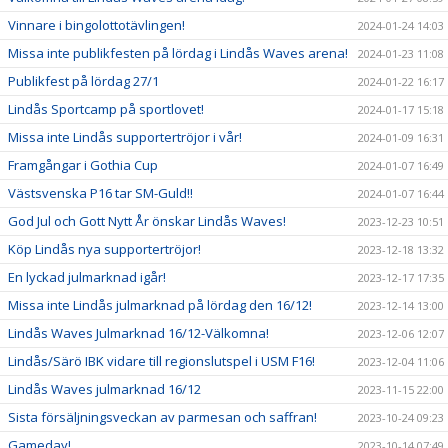
Vinnare i bingolottotävlingen!
2024-01-24 14:03
Missa inte publikfesten på lördag i Lindås Waves arena!
2024-01-23 11:08
Publikfest på lördag 27/1
2024-01-22 16:17
Lindås Sportcamp på sportlovet!
2024-01-17 15:18
Missa inte Lindås supportertröjor i vår!
2024-01-09 16:31
Framgångar i Gothia Cup
2024-01-07 16:49
Västsvenska P16 tar SM-Guld!!
2024-01-07 16:44
God Jul och Gott Nytt År önskar Lindås Waves!
2023-12-23 10:51
Köp Lindås nya supportertröjor!
2023-12-18 13:32
En lyckad julmarknad igår!
2023-12-17 17:35
Missa inte Lindås julmarknad på lördag den 16/12!
2023-12-14 13:00
Lindås Waves Julmarknad 16/12-Välkomna!
2023-12-06 12:07
Lindås/Särö IBK vidare till regionslutspel i USM F16!
2023-12-04 11:06
Lindås Waves julmarknad 16/12
2023-11-15 22:00
Sista försäljningsveckan av parmesan och saffran!
2023-10-24 09:23
Gameday!
2023-10-14 07:49