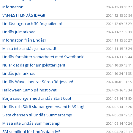
Information!
2024-12-19 10:27
VM-FEST I LINDÅS IDAG!!
2024-12-15 20:54
Lindåsdagen och 30-årsjubileum!
2024-12-09 13:29
Lindås Julmarknad
2024-11-27 09:30
Information från Lindås!
2024-11-15 20:27
Missa inte Lindås julmarknad!
2024-11-15 13:24
Lindås fortsätter samarbetet med Swedbank!
2024-11-13 09:44
Nu är det dags för Bingolotter igen!
2024-10-30 13:11
Lindås julmarknad!
2024-10-24 11:33
Lindås Waves hedrar Sören Börjesson!
2024-10-01 11:55
Halloween Camp på höstlovet!
2024-09-16 13:34
Börja säsongen med Lindås Start Cup!
2024-06-14 13:50
Lindås och Särö skapar gemensamt HJAS-lag!
2024-06-14 13:26
Sista chansen till Lindås Summercamp!
2024-05-29 12:52
Missa inte Lindås Summercamp!
2024-05-14 10:24
SM-semifinal för Lindås dam-JAS!
2024-04-20 22:17