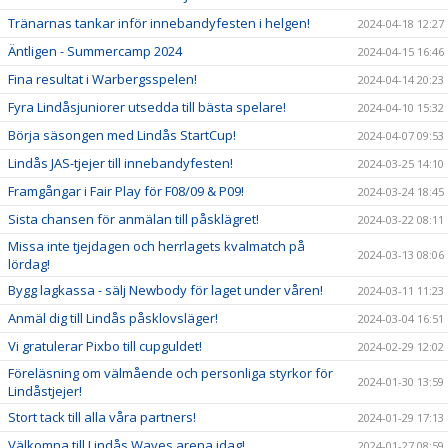
Tränarnas tankar inför innebandyfesten i helgen!
2024-04-18 12:27
Äntligen - Summercamp 2024
2024-04-15 16:46
Fina resultat i Warbergsspelen!
2024-04-14 20:23
Fyra Lindåsjuniorer utsedda till bästa spelare!
2024-04-10 15:32
Börja säsongen med Lindås StartCup!
2024-04-07 09:53
Lindås JAS-tjejer till innebandyfesten!
2024-03-25 14:10
Framgångar i Fair Play för F08/09 & P09!
2024-03-24 18:45
Sista chansen för anmälan till påsklägret!
2024-03-22 08:11
Missa inte tjejdagen och herrlagets kvalmatch på
2024-03-13 08:06
lördag!
Bygg lagkassa - sälj Newbody för laget under våren!
2024-03-11 11:23
Anmäl dig till Lindås påsklovsläger!
2024-03-04 16:51
Vi gratulerar Pixbo till cupguldet!
2024-02-29 12:02
Föreläsning om välmående och personliga styrkor för
2024-01-30 13:59
Lindåstjejer!
Stort tack till alla våra partners!
2024-01-29 17:13
Välkomna till Lindås Waves arena idag!
2024-01-27 08:59