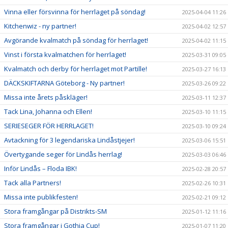
Vinna eller försvinna för herrlaget på söndag!
2025-04-04 11:26
Kitchenwiz - ny partner!
2025-04-02 12:57
Avgörande kvalmatch på söndag för herrlaget!
2025-04-02 11:15
Vinst i första kvalmatchen för herrlaget!
2025-03-31 09:05
Kvalmatch och derby för herrlaget mot Partille!
2025-03-27 16:13
DÄCKSKIFTARNA Göteborg - Ny partner!
2025-03-26 09:22
Missa inte årets påskläger!
2025-03-11 12:37
Tack Lina, Johanna och Ellen!
2025-03-10 11:15
SERIESEGER FÖR HERRLAGET!
2025-03-10 09:24
Avtackning för 3 legendariska Lindåstjejer!
2025-03-06 15:51
Övertygande seger för Lindås herrlag!
2025-03-03 06:46
Inför Lindås – Floda IBK!
2025-02-28 20:57
Tack alla Partners!
2025-02-26 10:31
Missa inte publikfesten!
2025-02-21 09:12
Stora framgångar på Distrikts-SM
2025-01-12 11:16
Stora framgångar i Gothia Cup!
2025-01-07 11:20