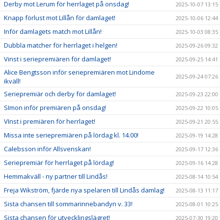
Derby mot Lerum för herrlaget på onsdag!
2025-10-07 13:15
Knapp förlust mot Lillån för damlaget!
2025-10-06 12:44
Inför damlagets match mot Lillån!
2025-10-03 08:35
Dubbla matcher för herrlaget i helgen!
2025-09-26 09:32
Vinst i seriepremiären för damlaget!
2025-09-25 14:41
Alice Bengtsson inför seriepremiären mot Lindome
2025-09-24 07:26
ikväll!
Seriepremiär och derby för damlaget!
2025-09-23 22:00
SImon inför premiären på onsdag!
2025-09-22 10:05
VInst i premiären för herrlaget!
2025-09-21 20:55
Missa inte seriepremiären på lördag kl. 14.00!
2025-09-19 14:28
Calebsson inför Allsvenskan!
2025-09-17 12:36
Seriepremiär för herrlaget på lördag!
2025-09-16 14:28
Hemmakväll - ny partner till Lindås!
2025-08-14 10:54
Freja Wikström, fjärde nya spelaren till Lindås damlag!
2025-08-13 11:17
Sista chansen till sommarinnebandyn v. 33!
2025-08-01 10:25
Sista chansen för utvecklingslägret!
2025-07-30 19:20