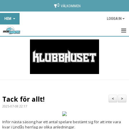
VÄLKOMMEN
HEM
LOGGA IN
HEM
ANMÄLAN
NYHETER
KLUBBSHOP
OM KLUBBEN
Tack för allt!
<
>
KONTAKT
2025-07-08 22:17
KALENDER
Inför nästa säsong har ett antal spelare bestämt sig för att inte vara
kvar i Lindås herrlag av olika anledningar.