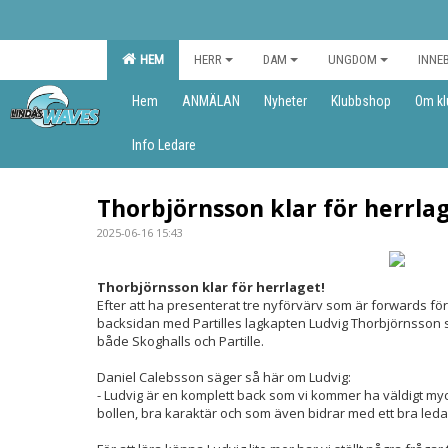
HEM
HERR
DAM
UNGDOM
INNE
Hem
ANMÄLAN
Nyheter
Klubbshop
Om kl
Info Ledare
Thorbjörnsson klar för herrlag
2025-06-16 15:43
Thorbjörnsson klar för herrlaget!
Efter att ha presenterat tre nyförvärv som är forwards fö
backsidan med Partilles lagkapten Ludvig Thorbjörnsson s
både Skoghalls och Partille.
Daniel Calebsson säger så här om Ludvig:
- Ludvig är en komplett back som vi kommer ha väldigt myc
bollen, bra karaktär och som även bidrar med ett bra le