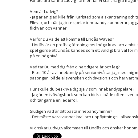
För att lära känna Ludvig lite mer har vi ställt några frågar
Vem är Ludvig?
- Jag är en glad kille från Karlstad som älskar träning och 
Ellevio, och när jag inte spelar innebandy spenderar jag 
flickvän och vänner.
Varför Du valde att komma till Lindås Waves?
- Lindås är en proffsig förening med höga krav och ambiti
spel gjorde att Lindås kändes som ett väldigt bra val för mi
på en hög nivå.
Vad tar Du med dig från dina tidigare år och lag?
- Efter 10 år av innebandy på seniornivå tar jag med mig m
säsonger i både allsvenskan och division 1 och har vart m
Hur skulle du beskriva dig själv som innebandyspelare?
- Jag är en tvåvägsback som kan bidra i både offensiven o
och tar gärna en ledarroll.
Slutligen vad är ditt bästa innebandyminne?
- Det måste vara vunnet kval och uppflyttning till allsven
Vi önskar Ludvig välkommen till Lindås och önskar honom ly