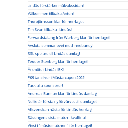
Lindås förstärker målvakssidan!
Välkommen tillbaka Anton!
Thorbjörnsson klar för herrlaget!
Tim Svan tillbaka i Lindås!
Forwardstalang från Warberg klar för herrlaget!
Avsluta sommarlovet med innebandy!
SSL-spelare till Lindås damlag!
Teodor Stenberg klar för herrlaget!
Årsmöte i Lindås IBK!
P09 tar silver i Mästarcupen 2025!
Tack alla sponsorer!
Andreas Burman klar för Lindås damlag!
Nellie är första nyförvärvet till damlaget!
Allsvenskan nästa för Lindås herrlag!
Säsongens sista match - kvalfinal!
Vinst i "måstematchen" för herrlaget!