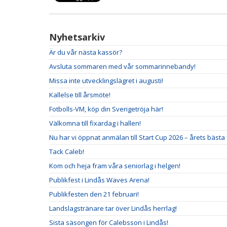
Nyhetsarkiv
Är du vår nästa kassör?
Avsluta sommaren med vår sommarinnebandy!
Missa inte utvecklingslägret i augusti!
Kallelse till årsmöte!
Fotbolls-VM, köp din Sverigetröja här!
Välkomna till fixardag i hallen!
Nu har vi öppnat anmälan till Start Cup 2026 – årets bäst
Tack Caleb!
Kom och heja fram våra seniorlag i helgen!
Publikfest i Lindås Waves Arena!
Publikfesten den 21 februari!
Landslagstränare tar över Lindås herrlag!
Sista säsongen för Calebsson i Lindås!