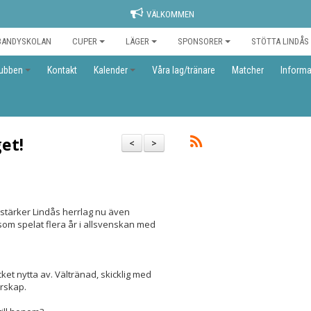
VÄLKOMMEN
BANDYSKOLAN
CUPER
LÄGER
SPONSORER
STÖTTA LINDÅS
ubben
Kontakt
Kalender
Våra lag/tränare
Matcher
Informa
et!
<
>
rstärker Lindås herrlag nu även
om spelat flera år i allsvenskan med
ket nytta av. Vältränad, skicklig med
darskap.