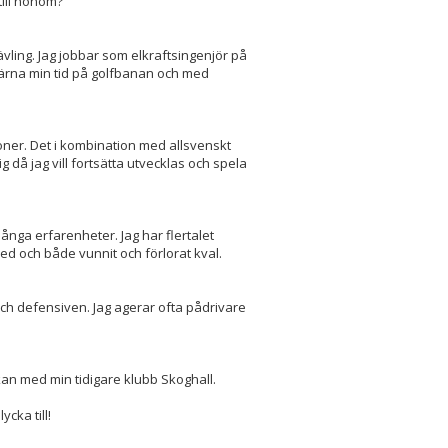
 till honom?
tävling. Jag jobbar som elkraftsingenjör på
gärna min tid på golfbanan och med
oner. Det i kombination med allsvenskt
g då jag vill fortsätta utvecklas och spela
ånga erfarenheter. Jag har flertalet
ed och både vunnit och förlorat kval.
ch defensiven. Jag agerar ofta pådrivare
skan med min tidigare klubb Skoghall.
cka till!