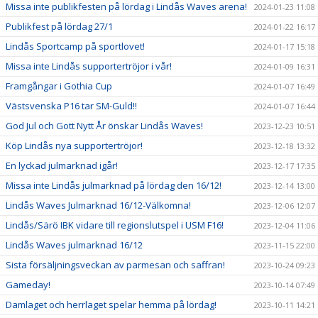
Missa inte publikfesten på lördag i Lindås Waves arena!
2024-01-23 11:08
Publikfest på lördag 27/1
2024-01-22 16:17
Lindås Sportcamp på sportlovet!
2024-01-17 15:18
Missa inte Lindås supportertröjor i vår!
2024-01-09 16:31
Framgångar i Gothia Cup
2024-01-07 16:49
Västsvenska P16 tar SM-Guld!!
2024-01-07 16:44
God Jul och Gott Nytt År önskar Lindås Waves!
2023-12-23 10:51
Köp Lindås nya supportertröjor!
2023-12-18 13:32
En lyckad julmarknad igår!
2023-12-17 17:35
Missa inte Lindås julmarknad på lördag den 16/12!
2023-12-14 13:00
Lindås Waves Julmarknad 16/12-Välkomna!
2023-12-06 12:07
Lindås/Särö IBK vidare till regionslutspel i USM F16!
2023-12-04 11:06
Lindås Waves julmarknad 16/12
2023-11-15 22:00
Sista försäljningsveckan av parmesan och saffran!
2023-10-24 09:23
Gameday!
2023-10-14 07:49
Damlaget och herrlaget spelar hemma på lördag!
2023-10-11 14:21