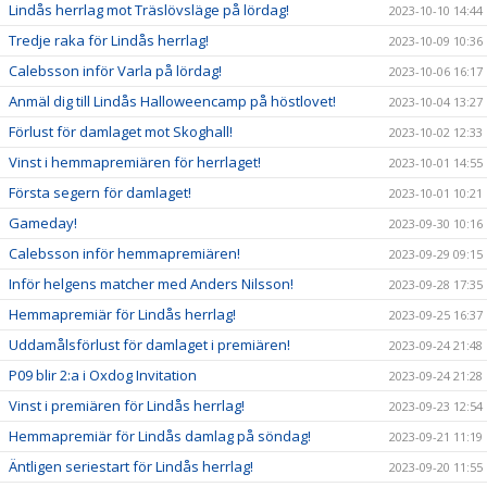
Lindås herrlag mot Träslövsläge på lördag!
2023-10-10 14:44
Tredje raka för Lindås herrlag!
2023-10-09 10:36
Calebsson inför Varla på lördag!
2023-10-06 16:17
Anmäl dig till Lindås Halloweencamp på höstlovet!
2023-10-04 13:27
Förlust för damlaget mot Skoghall!
2023-10-02 12:33
Vinst i hemmapremiären för herrlaget!
2023-10-01 14:55
Första segern för damlaget!
2023-10-01 10:21
Gameday!
2023-09-30 10:16
Calebsson inför hemmapremiären!
2023-09-29 09:15
Inför helgens matcher med Anders Nilsson!
2023-09-28 17:35
Hemmapremiär för Lindås herrlag!
2023-09-25 16:37
Uddamålsförlust för damlaget i premiären!
2023-09-24 21:48
P09 blir 2:a i Oxdog Invitation
2023-09-24 21:28
Vinst i premiären för Lindås herrlag!
2023-09-23 12:54
Hemmapremiär för Lindås damlag på söndag!
2023-09-21 11:19
Äntligen seriestart för Lindås herrlag!
2023-09-20 11:55