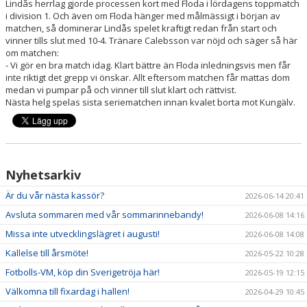
VÅRA LAG/TRÄNARE
Lindås herrlag gjorde processen kort med Floda i lördagens toppmatch
i division 1. Och även om Floda hänger med målmässigt i början av
matchen, så dominerar Lindås spelet kraftigt redan från start och
MATCHER
vinner tills slut med 10-4. Tränare Calebsson var nöjd och säger så här
om matchen:
INFORMATION CAFÉ
- Vi gör en bra match idag. Klart bättre än Floda inledningsvis men får
inte riktigt det grepp vi önskar. Allt eftersom matchen får mattas dom
medan vi pumpar på och vinner till slut klart och rättvist.
FÖRSÄLJNINGSAKTIVITET
Nästa helg spelas sista seriematchen innan kvalet borta mot Kungälv.
BILDGALLERI
DOKUMENT
Nyhetsarkiv
INFO LEDARE
Är du vår nästa kassör?
2026-06-14 20:41
Avsluta sommaren med vår sommarinnebandy!
2026-06-08 14:16
Missa inte utvecklingslägret i augusti!
2026-06-08 14:08
Kallelse till årsmöte!
2026-05-22 10:28
Fotbolls-VM, köp din Sverigetröja här!
2026-05-19 12:15
Välkomna till fixardag i hallen!
2026-04-29 10:45