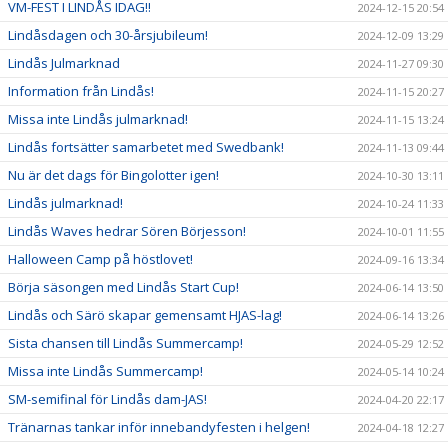
VM-FEST I LINDÅS IDAG!!
2024-12-15 20:54
Lindåsdagen och 30-årsjubileum!
2024-12-09 13:29
Lindås Julmarknad
2024-11-27 09:30
Information från Lindås!
2024-11-15 20:27
Missa inte Lindås julmarknad!
2024-11-15 13:24
Lindås fortsätter samarbetet med Swedbank!
2024-11-13 09:44
Nu är det dags för Bingolotter igen!
2024-10-30 13:11
Lindås julmarknad!
2024-10-24 11:33
Lindås Waves hedrar Sören Börjesson!
2024-10-01 11:55
Halloween Camp på höstlovet!
2024-09-16 13:34
Börja säsongen med Lindås Start Cup!
2024-06-14 13:50
Lindås och Särö skapar gemensamt HJAS-lag!
2024-06-14 13:26
Sista chansen till Lindås Summercamp!
2024-05-29 12:52
Missa inte Lindås Summercamp!
2024-05-14 10:24
SM-semifinal för Lindås dam-JAS!
2024-04-20 22:17
Tränarnas tankar inför innebandyfesten i helgen!
2024-04-18 12:27