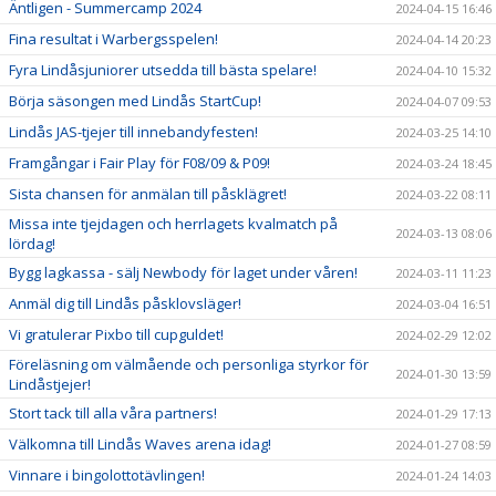
Äntligen - Summercamp 2024
2024-04-15 16:46
Fina resultat i Warbergsspelen!
2024-04-14 20:23
Fyra Lindåsjuniorer utsedda till bästa spelare!
2024-04-10 15:32
Börja säsongen med Lindås StartCup!
2024-04-07 09:53
Lindås JAS-tjejer till innebandyfesten!
2024-03-25 14:10
Framgångar i Fair Play för F08/09 & P09!
2024-03-24 18:45
Sista chansen för anmälan till påsklägret!
2024-03-22 08:11
Missa inte tjejdagen och herrlagets kvalmatch på
2024-03-13 08:06
lördag!
Bygg lagkassa - sälj Newbody för laget under våren!
2024-03-11 11:23
Anmäl dig till Lindås påsklovsläger!
2024-03-04 16:51
Vi gratulerar Pixbo till cupguldet!
2024-02-29 12:02
Föreläsning om välmående och personliga styrkor för
2024-01-30 13:59
Lindåstjejer!
Stort tack till alla våra partners!
2024-01-29 17:13
Välkomna till Lindås Waves arena idag!
2024-01-27 08:59
Vinnare i bingolottotävlingen!
2024-01-24 14:03