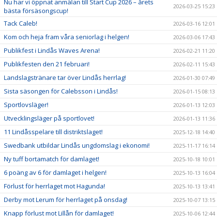
Nu har vi öppnat anmälan till Start Cup 2026 – årets
2026-03-25 15:23
bästa försäsongscup!
Tack Caleb!
2026-03-16 12:01
Kom och heja fram våra seniorlag i helgen!
2026-03-06 17:43
Publikfest i Lindås Waves Arena!
2026-02-21 11:20
Publikfesten den 21 februari!
2026-02-11 15:43
Landslagstränare tar över Lindås herrlag!
2026-01-30 07:49
Sista säsongen för Calebsson i Lindås!
2026-01-15 08:13
Sportlovsläger!
2026-01-13 12:03
Utvecklingsläger på sportlovet!
2026-01-13 11:36
11 Lindåsspelare till distriktslaget!
2025-12-18 14:40
Swedbank utbildar Lindås ungdomslag i ekonomi!
2025-11-17 16:14
Ny tuff bortamatch för damlaget!
2025-10-18 10:01
6 poäng av 6 för damlaget i helgen!
2025-10-13 16:04
Förlust för herrlaget mot Hagunda!
2025-10-13 13:41
Derby mot Lerum för herrlaget på onsdag!
2025-10-07 13:15
Knapp förlust mot Lillån för damlaget!
2025-10-06 12:44