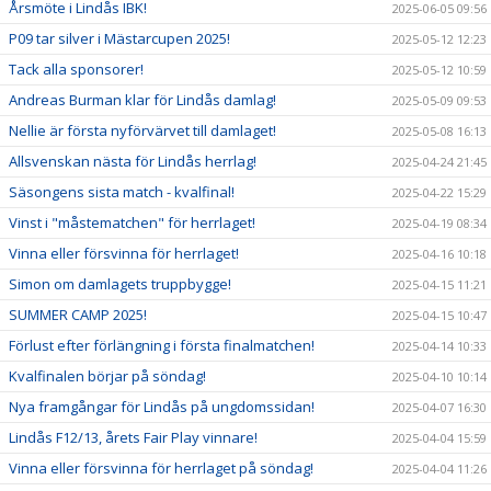
Årsmöte i Lindås IBK!
2025-06-05 09:56
P09 tar silver i Mästarcupen 2025!
2025-05-12 12:23
Tack alla sponsorer!
2025-05-12 10:59
Andreas Burman klar för Lindås damlag!
2025-05-09 09:53
Nellie är första nyförvärvet till damlaget!
2025-05-08 16:13
Allsvenskan nästa för Lindås herrlag!
2025-04-24 21:45
Säsongens sista match - kvalfinal!
2025-04-22 15:29
Vinst i "måstematchen" för herrlaget!
2025-04-19 08:34
Vinna eller försvinna för herrlaget!
2025-04-16 10:18
Simon om damlagets truppbygge!
2025-04-15 11:21
SUMMER CAMP 2025!
2025-04-15 10:47
Förlust efter förlängning i första finalmatchen!
2025-04-14 10:33
Kvalfinalen börjar på söndag!
2025-04-10 10:14
Nya framgångar för Lindås på ungdomssidan!
2025-04-07 16:30
Lindås F12/13, årets Fair Play vinnare!
2025-04-04 15:59
Vinna eller försvinna för herrlaget på söndag!
2025-04-04 11:26