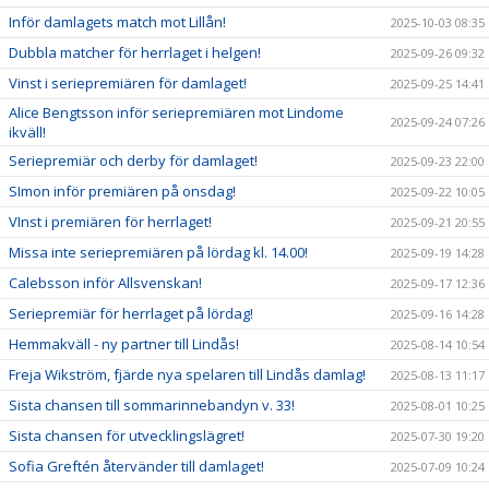
Inför damlagets match mot Lillån!
2025-10-03 08:35
Dubbla matcher för herrlaget i helgen!
2025-09-26 09:32
Vinst i seriepremiären för damlaget!
2025-09-25 14:41
Alice Bengtsson inför seriepremiären mot Lindome
2025-09-24 07:26
ikväll!
Seriepremiär och derby för damlaget!
2025-09-23 22:00
SImon inför premiären på onsdag!
2025-09-22 10:05
VInst i premiären för herrlaget!
2025-09-21 20:55
Missa inte seriepremiären på lördag kl. 14.00!
2025-09-19 14:28
Calebsson inför Allsvenskan!
2025-09-17 12:36
Seriepremiär för herrlaget på lördag!
2025-09-16 14:28
Hemmakväll - ny partner till Lindås!
2025-08-14 10:54
Freja Wikström, fjärde nya spelaren till Lindås damlag!
2025-08-13 11:17
Sista chansen till sommarinnebandyn v. 33!
2025-08-01 10:25
Sista chansen för utvecklingslägret!
2025-07-30 19:20
Sofia Greftén återvänder till damlaget!
2025-07-09 10:24