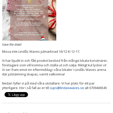
VÅRA LAG/TRÄNARE
MATCHER
INFORMATION CAFÉ
FÖRSÄLJNINGSAKTIVITET
Save the date!
BILDGALLERI
Missa inte Lindås Waves julmarknad 16/12 kl 12-17.
DOKUMENT
Vi har bjudit in och fått positivt besked från många lokala konstnärer,
företagare som vill komma och ställa ut och sälja. Riktigt kul tycker vi!
INFO LEDARE
Vi ser fram emot en eftermiddag i våra lokaler i Lindås Waves arena
där julstämning skapas, varmt välkomna!
Nedan fyller vi på med våra utställare. Vi har plats för ett par
ytterligare. Hör i så fall av er till
cups@lindaswaves.se
alt 0709406545