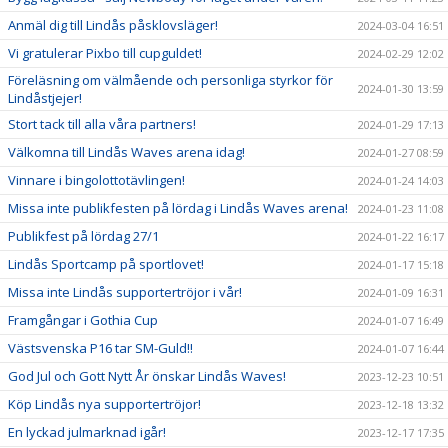
Anmäl dig till Lindås påsklovsläger!
2024-03-04 16:51
Vi gratulerar Pixbo till cupguldet!
2024-02-29 12:02
Föreläsning om välmående och personliga styrkor för
2024-01-30 13:59
Lindåstjejer!
Stort tack till alla våra partners!
2024-01-29 17:13
Välkomna till Lindås Waves arena idag!
2024-01-27 08:59
Vinnare i bingolottotävlingen!
2024-01-24 14:03
Missa inte publikfesten på lördag i Lindås Waves arena!
2024-01-23 11:08
Publikfest på lördag 27/1
2024-01-22 16:17
Lindås Sportcamp på sportlovet!
2024-01-17 15:18
Missa inte Lindås supportertröjor i vår!
2024-01-09 16:31
Framgångar i Gothia Cup
2024-01-07 16:49
Västsvenska P16 tar SM-Guld!!
2024-01-07 16:44
God Jul och Gott Nytt År önskar Lindås Waves!
2023-12-23 10:51
Köp Lindås nya supportertröjor!
2023-12-18 13:32
En lyckad julmarknad igår!
2023-12-17 17:35