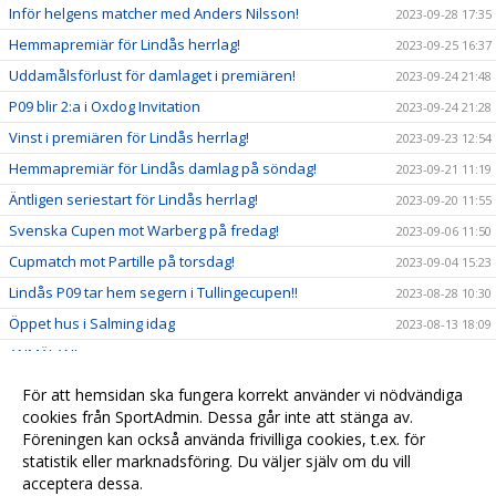
Inför helgens matcher med Anders Nilsson!
2023-09-28 17:35
Hemmapremiär för Lindås herrlag!
2023-09-25 16:37
Uddamålsförlust för damlaget i premiären!
2023-09-24 21:48
P09 blir 2:a i Oxdog Invitation
2023-09-24 21:28
Vinst i premiären för Lindås herrlag!
2023-09-23 12:54
Hemmapremiär för Lindås damlag på söndag!
2023-09-21 11:19
Äntligen seriestart för Lindås herrlag!
2023-09-20 11:55
Svenska Cupen mot Warberg på fredag!
2023-09-06 11:50
Cupmatch mot Partille på torsdag!
2023-09-04 15:23
Lindås P09 tar hem segern i Tullingecupen!!
2023-08-28 10:30
Öppet hus i Salming idag
2023-08-13 18:09
ANMÄLAN!
2023-08-10 10:50
Missa inte sommarinnebandyn nästa vecka!
2023-08-01 14:36
För att hemsidan ska fungera korrekt använder vi nödvändiga
Justina skriver 2-årsavtal med Lindås!
cookies från SportAdmin. Dessa går inte att stänga av.
2023-05-30 15:47
Föreningen kan också använda frivilliga cookies, t.ex. för
Välkomna till Lindås IBK!
2023-05-01 10:42
statistik eller marknadsföring. Du väljer själv om du vill
acceptera dessa.