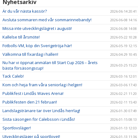
Nyhetsarkiv
Är du vår nästa kassör?
2026-06-14 20:41
Avsluta sommaren med vår sommarinnebandy!
2026-06-08 14:16
Missa inte utvecklingslägret i augusti!
2026-06-08 14:08
Kallelse till årsmöte!
2026-05-22 10:28
Fotbolls-VM, köp din Sverigetröja här!
2026-05-19 12:15
Välkomna till fixardag i hallen!
2026-04-29 10:45
Nu har vi öppnat anmälan till Start Cup 2026 – årets
2026-03-25 15:23
bästa försäsongscup!
Tack Caleb!
2026-03-16 12:01
Kom och heja fram våra seniorlag i helgen!
2026-03-06 17:43
Publikfest i Lindås Waves Arena!
2026-02-21 11:20
Publikfesten den 21 februari!
2026-02-11 15:43
Landslagstränare tar över Lindås herrlag!
2026-01-30 07:49
Sista säsongen för Calebsson i Lindås!
2026-01-15 08:13
Sportlovsläger!
2026-01-13 12:03
Utvecklingsläger på sportlovet!
2026-01-13 11:36