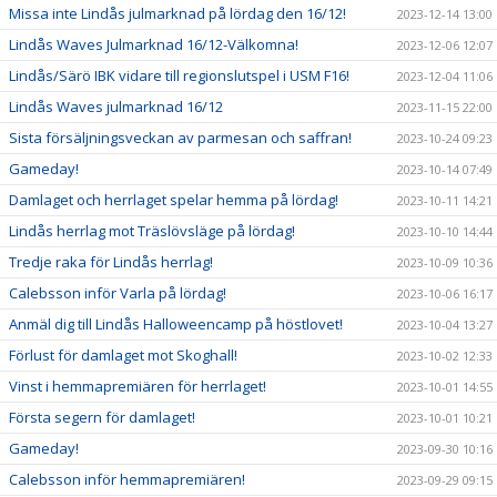
Missa inte Lindås julmarknad på lördag den 16/12!
2023-12-14 13:00
Lindås Waves Julmarknad 16/12-Välkomna!
2023-12-06 12:07
Lindås/Särö IBK vidare till regionslutspel i USM F16!
2023-12-04 11:06
Lindås Waves julmarknad 16/12
2023-11-15 22:00
Sista försäljningsveckan av parmesan och saffran!
2023-10-24 09:23
Gameday!
2023-10-14 07:49
Damlaget och herrlaget spelar hemma på lördag!
2023-10-11 14:21
Lindås herrlag mot Träslövsläge på lördag!
2023-10-10 14:44
Tredje raka för Lindås herrlag!
2023-10-09 10:36
Calebsson inför Varla på lördag!
2023-10-06 16:17
Anmäl dig till Lindås Halloweencamp på höstlovet!
2023-10-04 13:27
Förlust för damlaget mot Skoghall!
2023-10-02 12:33
Vinst i hemmapremiären för herrlaget!
2023-10-01 14:55
Första segern för damlaget!
2023-10-01 10:21
Gameday!
2023-09-30 10:16
Calebsson inför hemmapremiären!
2023-09-29 09:15