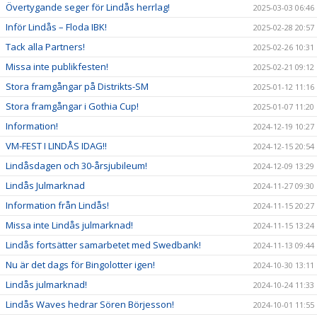
Övertygande seger för Lindås herrlag!
2025-03-03 06:46
Inför Lindås – Floda IBK!
2025-02-28 20:57
Tack alla Partners!
2025-02-26 10:31
Missa inte publikfesten!
2025-02-21 09:12
Stora framgångar på Distrikts-SM
2025-01-12 11:16
Stora framgångar i Gothia Cup!
2025-01-07 11:20
Information!
2024-12-19 10:27
VM-FEST I LINDÅS IDAG!!
2024-12-15 20:54
Lindåsdagen och 30-årsjubileum!
2024-12-09 13:29
Lindås Julmarknad
2024-11-27 09:30
Information från Lindås!
2024-11-15 20:27
Missa inte Lindås julmarknad!
2024-11-15 13:24
Lindås fortsätter samarbetet med Swedbank!
2024-11-13 09:44
Nu är det dags för Bingolotter igen!
2024-10-30 13:11
Lindås julmarknad!
2024-10-24 11:33
Lindås Waves hedrar Sören Börjesson!
2024-10-01 11:55