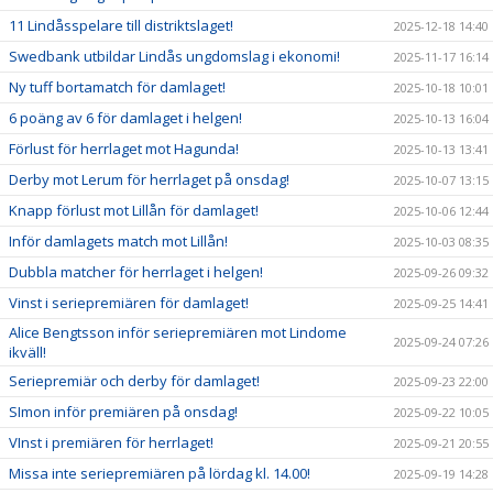
11 Lindåsspelare till distriktslaget!
2025-12-18 14:40
Swedbank utbildar Lindås ungdomslag i ekonomi!
2025-11-17 16:14
Ny tuff bortamatch för damlaget!
2025-10-18 10:01
6 poäng av 6 för damlaget i helgen!
2025-10-13 16:04
Förlust för herrlaget mot Hagunda!
2025-10-13 13:41
Derby mot Lerum för herrlaget på onsdag!
2025-10-07 13:15
Knapp förlust mot Lillån för damlaget!
2025-10-06 12:44
Inför damlagets match mot Lillån!
2025-10-03 08:35
Dubbla matcher för herrlaget i helgen!
2025-09-26 09:32
Vinst i seriepremiären för damlaget!
2025-09-25 14:41
Alice Bengtsson inför seriepremiären mot Lindome
2025-09-24 07:26
ikväll!
Seriepremiär och derby för damlaget!
2025-09-23 22:00
SImon inför premiären på onsdag!
2025-09-22 10:05
VInst i premiären för herrlaget!
2025-09-21 20:55
Missa inte seriepremiären på lördag kl. 14.00!
2025-09-19 14:28