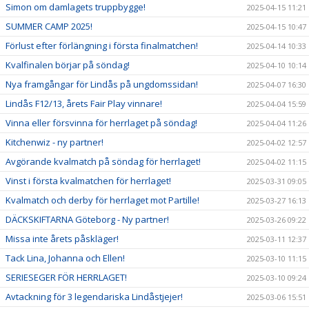
Simon om damlagets truppbygge!
2025-04-15 11:21
SUMMER CAMP 2025!
2025-04-15 10:47
Förlust efter förlängning i första finalmatchen!
2025-04-14 10:33
Kvalfinalen börjar på söndag!
2025-04-10 10:14
Nya framgångar för Lindås på ungdomssidan!
2025-04-07 16:30
Lindås F12/13, årets Fair Play vinnare!
2025-04-04 15:59
Vinna eller försvinna för herrlaget på söndag!
2025-04-04 11:26
Kitchenwiz - ny partner!
2025-04-02 12:57
Avgörande kvalmatch på söndag för herrlaget!
2025-04-02 11:15
Vinst i första kvalmatchen för herrlaget!
2025-03-31 09:05
Kvalmatch och derby för herrlaget mot Partille!
2025-03-27 16:13
DÄCKSKIFTARNA Göteborg - Ny partner!
2025-03-26 09:22
Missa inte årets påskläger!
2025-03-11 12:37
Tack Lina, Johanna och Ellen!
2025-03-10 11:15
SERIESEGER FÖR HERRLAGET!
2025-03-10 09:24
Avtackning för 3 legendariska Lindåstjejer!
2025-03-06 15:51