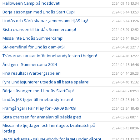
Halloween Camp på höstlovet!
2024-09-16 13:34
Börja säsongen med Lindås Start Cup!
2024-06-14 13:50
Lindås och Särö skapar gemensamt HJAS-lag!
2024-06-14 13:26
Sista chansen till Lindås Summercamp!
2024-05-29 12:52
Missa inte Lindås Summercamp!
2024-05-14 10:24
SM-semifinal för Lindås dam-JAS!
2024-04-20 22:17
Tränarnas tankar inför innebandyfesten i helgen!
2024-04-18 12:27
Äntligen - Summercamp 2024
2024-04-15 16:46
Fina resultat i Warbergsspelen!
2024-04-14 20:23
Fyra Lindåsjuniorer utsedda till bästa spelare!
2024-04-10 15:32
Börja säsongen med Lindås StartCup!
2024-04-07 09:53
Lindås JAS-tjejer till innebandyfesten!
2024-03-25 14:10
Framgångar i Fair Play för F08/09 & P09!
2024-03-24 18:45
Sista chansen för anmälan till påsklägret!
2024-03-22 08:11
Missa inte tjejdagen och herrlagets kvalmatch på
2024-03-13 08:06
lördag!
Bygg lagkassa - sälj Newbody för laget under våren!
2024-03-11 11:23