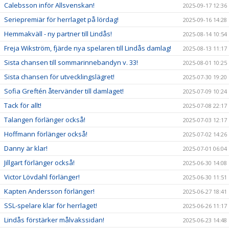
Calebsson inför Allsvenskan!
2025-09-17 12:36
Seriepremiär för herrlaget på lördag!
2025-09-16 14:28
Hemmakväll - ny partner till Lindås!
2025-08-14 10:54
Freja Wikström, fjärde nya spelaren till Lindås damlag!
2025-08-13 11:17
Sista chansen till sommarinnebandyn v. 33!
2025-08-01 10:25
Sista chansen för utvecklingslägret!
2025-07-30 19:20
Sofia Greftén återvänder till damlaget!
2025-07-09 10:24
Tack för allt!
2025-07-08 22:17
Talangen förlänger också!
2025-07-03 12:17
Hoffmann förlänger också!
2025-07-02 14:26
Danny är klar!
2025-07-01 06:04
Jillgart förlänger också!
2025-06-30 14:08
Victor Lövdahl förlänger!
2025-06-30 11:51
Kapten Andersson förlänger!
2025-06-27 18:41
SSL-spelare klar för herrlaget!
2025-06-26 11:17
Lindås förstärker målvakssidan!
2025-06-23 14:48