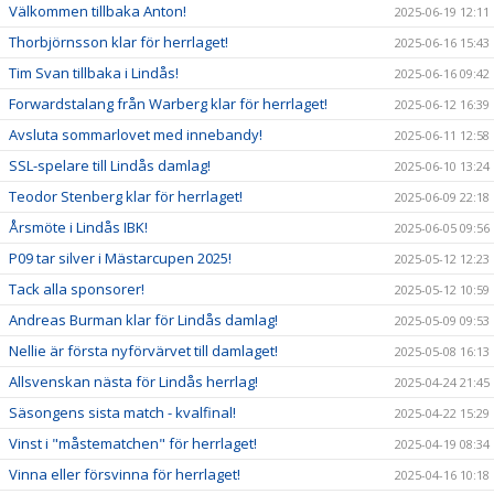
Välkommen tillbaka Anton!
2025-06-19 12:11
Thorbjörnsson klar för herrlaget!
2025-06-16 15:43
Tim Svan tillbaka i Lindås!
2025-06-16 09:42
Forwardstalang från Warberg klar för herrlaget!
2025-06-12 16:39
Avsluta sommarlovet med innebandy!
2025-06-11 12:58
SSL-spelare till Lindås damlag!
2025-06-10 13:24
Teodor Stenberg klar för herrlaget!
2025-06-09 22:18
Årsmöte i Lindås IBK!
2025-06-05 09:56
P09 tar silver i Mästarcupen 2025!
2025-05-12 12:23
Tack alla sponsorer!
2025-05-12 10:59
Andreas Burman klar för Lindås damlag!
2025-05-09 09:53
Nellie är första nyförvärvet till damlaget!
2025-05-08 16:13
Allsvenskan nästa för Lindås herrlag!
2025-04-24 21:45
Säsongens sista match - kvalfinal!
2025-04-22 15:29
Vinst i "måstematchen" för herrlaget!
2025-04-19 08:34
Vinna eller försvinna för herrlaget!
2025-04-16 10:18