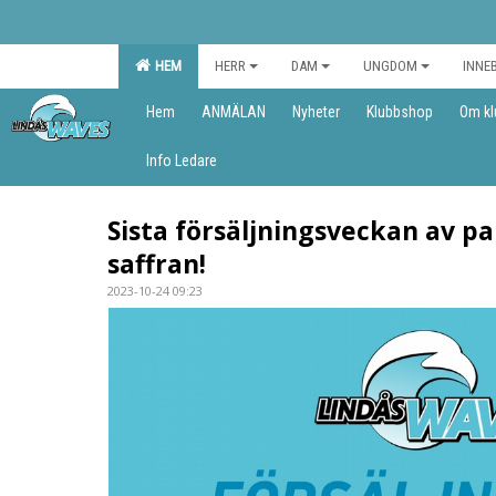
HEM
HERR
DAM
UNGDOM
INNE
Hem
ANMÄLAN
Nyheter
Klubbshop
Om kl
Info Ledare
Sista försäljningsveckan av p
saffran!
2023-10-24 09:23