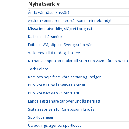
Nyhetsarkiv
Är du vår nästa kassör?
Avsluta sommaren med vår sommarinnebandy!
Missa inte utvecklingslägret i augusti!
Kallelse till årsmöte!
Fotbolls-VM, köp din Sverigetröja här!
Välkomna till fixardag i hallen!
Nu har vi öppnat anmälan till Start Cup 2026 – årets bäst
Tack Caleb!
Kom och heja fram våra seniorlag i helgen!
Publikfest i Lindås Waves Arena!
Publikfesten den 21 februari!
Landslagstränare tar över Lindås herrlag!
Sista säsongen för Calebsson i Lindås!
Sportlovsläger!
Utvecklingsläger på sportlovet!