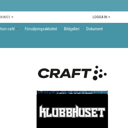
 WAVES
LOGGA IN
tion café
Försäljningsaktivitet
Bildgalleri
Dokument
KLUBBINFORMATION