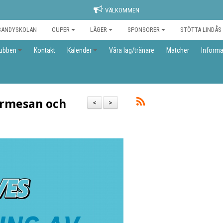
VÄLKOMMEN
BANDYSKOLAN
CUPER
LÄGER
SPONSORER
STÖTTA LINDÅS
ubben
Kontakt
Kalender
Våra lag/tränare
Matcher
Informa
armesan och
<
>