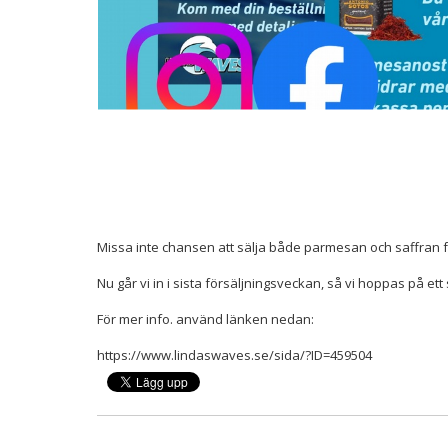
Missa inte chansen att sälja både parmesan och saffran fö
Nu går vi in i sista försäljningsveckan, så vi hoppas på ett 
För mer info. använd länken nedan:
https://www.lindaswaves.se/sida/?ID=459504