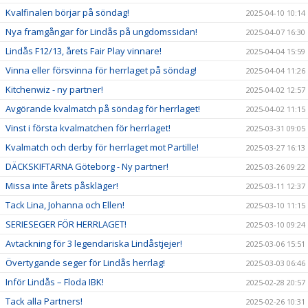
Kvalfinalen börjar på söndag!
2025-04-10 10:14
Nya framgångar för Lindås på ungdomssidan!
2025-04-07 16:30
Lindås F12/13, årets Fair Play vinnare!
2025-04-04 15:59
Vinna eller försvinna för herrlaget på söndag!
2025-04-04 11:26
Kitchenwiz - ny partner!
2025-04-02 12:57
Avgörande kvalmatch på söndag för herrlaget!
2025-04-02 11:15
Vinst i första kvalmatchen för herrlaget!
2025-03-31 09:05
Kvalmatch och derby för herrlaget mot Partille!
2025-03-27 16:13
DÄCKSKIFTARNA Göteborg - Ny partner!
2025-03-26 09:22
Missa inte årets påskläger!
2025-03-11 12:37
Tack Lina, Johanna och Ellen!
2025-03-10 11:15
SERIESEGER FÖR HERRLAGET!
2025-03-10 09:24
Avtackning för 3 legendariska Lindåstjejer!
2025-03-06 15:51
Övertygande seger för Lindås herrlag!
2025-03-03 06:46
Inför Lindås – Floda IBK!
2025-02-28 20:57
Tack alla Partners!
2025-02-26 10:31