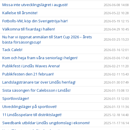
Missa inte utvecklingslägret i augusti!
2026-06-08 14:08
Kallelse till årsmöte!
2026-05-22 10:28
Fotbolls-VM, köp din Sverigetröja här!
2026-05-19 12:15
Välkomna till fixardag i hallen!
2026-04-29 10:45
Nu har vi öppnat anmälan till Start Cup 2026 – årets
2026-03-25 15:23
bästa försäsongscup!
Tack Caleb!
2026-03-16 12:01
Kom och heja fram våra seniorlag i helgen!
2026-03-06 17:43
Publikfest i Lindås Waves Arena!
2026-02-21 11:20
Publikfesten den 21 februari!
2026-02-11 15:43
Landslagstränare tar över Lindås herrlag!
2026-01-30 07:49
Sista säsongen för Calebsson i Lindås!
2026-01-15 08:13
Sportlovsläger!
2026-01-13 12:03
Utvecklingsläger på sportlovet!
2026-01-13 11:36
11 Lindåsspelare till distriktslaget!
2025-12-18 14:40
Swedbank utbildar Lindås ungdomslag i ekonomi!
2025-11-17 16:14