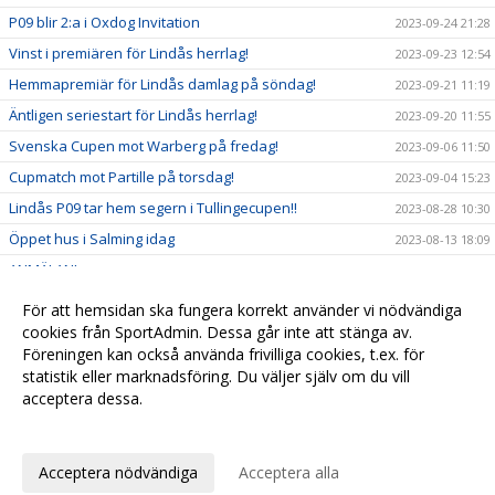
P09 blir 2:a i Oxdog Invitation
2023-09-24 21:28
Vinst i premiären för Lindås herrlag!
2023-09-23 12:54
Hemmapremiär för Lindås damlag på söndag!
2023-09-21 11:19
Äntligen seriestart för Lindås herrlag!
2023-09-20 11:55
Svenska Cupen mot Warberg på fredag!
2023-09-06 11:50
Cupmatch mot Partille på torsdag!
2023-09-04 15:23
Lindås P09 tar hem segern i Tullingecupen!!
2023-08-28 10:30
Öppet hus i Salming idag
2023-08-13 18:09
ANMÄLAN!
2023-08-10 10:50
Missa inte sommarinnebandyn nästa vecka!
2023-08-01 14:36
För att hemsidan ska fungera korrekt använder vi nödvändiga
cookies från SportAdmin. Dessa går inte att stänga av.
Justina skriver 2-årsavtal med Lindås!
2023-05-30 15:47
Föreningen kan också använda frivilliga cookies, t.ex. för
Välkomna till Lindås IBK!
2023-05-01 10:42
statistik eller marknadsföring. Du väljer själv om du vill
acceptera dessa.
Anpassa dina val
Cookie-
Gå till
inställningar
Webbversion
Acceptera nödvändiga
Acceptera alla