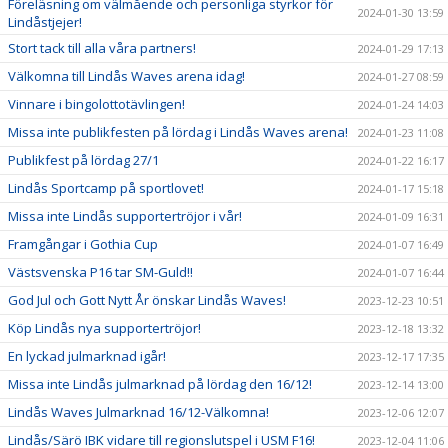
Föreläsning om välmående och personliga styrkor för
2024-01-30 13:59
Lindåstjejer!
Stort tack till alla våra partners!
2024-01-29 17:13
Välkomna till Lindås Waves arena idag!
2024-01-27 08:59
Vinnare i bingolottotävlingen!
2024-01-24 14:03
Missa inte publikfesten på lördag i Lindås Waves arena!
2024-01-23 11:08
Publikfest på lördag 27/1
2024-01-22 16:17
Lindås Sportcamp på sportlovet!
2024-01-17 15:18
Missa inte Lindås supportertröjor i vår!
2024-01-09 16:31
Framgångar i Gothia Cup
2024-01-07 16:49
Västsvenska P16 tar SM-Guld!!
2024-01-07 16:44
God Jul och Gott Nytt År önskar Lindås Waves!
2023-12-23 10:51
Köp Lindås nya supportertröjor!
2023-12-18 13:32
En lyckad julmarknad igår!
2023-12-17 17:35
Missa inte Lindås julmarknad på lördag den 16/12!
2023-12-14 13:00
Lindås Waves Julmarknad 16/12-Välkomna!
2023-12-06 12:07
Lindås/Särö IBK vidare till regionslutspel i USM F16!
2023-12-04 11:06