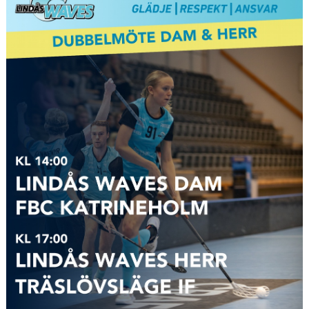
VÅRA LAG/TRÄNARE
MATCHER
INFORMATION CAFÉ
FÖRSÄLJNINGSAKTIVITET
BILDGALLERI
DOKUMENT
INFO LEDARE