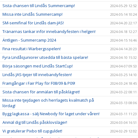
Sista chansen till Lindås Summercamp!
2024-05-29 12:52
Missa inte Lindås Summercamp!
2024-05-14 10:24
SM-semifinal för Lindås dam-JAS!
2024-04-20 22:17
Tränarnas tankar inför innebandyfesten i helgen!
2024-04-18 12:27
Äntligen - Summercamp 2024
2024-04-15 16:46
Fina resultat i Warbergsspelen!
2024-04-14 20:23
Fyra Lindåsjuniorer utsedda till bästa spelare!
2024-04-10 15:32
Börja säsongen med Lindås StartCup!
2024-04-07 09:53
Lindås JAS-tjejer till innebandyfesten!
2024-03-25 14:10
Framgångar i Fair Play för F08/09 & P09!
2024-03-24 18:45
Sista chansen för anmälan till påsklägret!
2024-03-22 08:11
Missa inte tjejdagen och herrlagets kvalmatch på
2024-03-13 08:06
lördag!
Bygg lagkassa - sälj Newbody för laget under våren!
2024-03-11 11:23
Anmäl dig till Lindås påsklovsläger!
2024-03-04 16:51
Vi gratulerar Pixbo till cupguldet!
2024-02-29 12:02