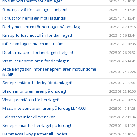
Ny tuff bortamatch för damlaget!
2025-10-18 10:01
6 poäng av 6 för damlaget i helgen!
2025-10-13 16:04
Förlust för herrlaget mot Hagunda!
2025-10-13 13:41
Derby mot Lerum för herrlaget på onsdag!
2025-10-07 13:15
Knapp förlust mot Lillån för damlaget!
2025-10-06 12:44
Inför damlagets match mot Lillån!
2025-10-03 08:35
Dubbla matcher för herrlaget i helgen!
2025-09-26 09:32
Vinst i seriepremiären för damlaget!
2025-09-25 14:41
Alice Bengtsson inför seriepremiären mot Lindome
2025-09-24 07:26
ikväll!
Seriepremiär och derby för damlaget!
2025-09-23 22:00
SImon inför premiären på onsdag!
2025-09-22 10:05
VInst i premiären för herrlaget!
2025-09-21 20:55
Missa inte seriepremiären på lördag kl. 14.00!
2025-09-19 14:28
Calebsson inför Allsvenskan!
2025-09-17 12:36
Seriepremiär för herrlaget på lördag!
2025-09-16 14:28
Hemmakväll - ny partner till Lindås!
2025-08-14 10:54