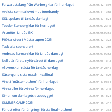
Forwardstalang från Warberg klar för herrlaget!
2025-06-12 16:39
Avsluta sommarlovet med innebandy!
2025-06-11 12:58
SSL-spelare till Lindås damlag!
2025-06-10 13:24
Teodor Stenberg klar för herrlaget!
2025-06-09 22:18
Årsmöte i Lindås IBK!
2025-06-05 09:56
P09 tar silver i Mästarcupen 2025!
2025-05-12 12:23
Tack alla sponsorer!
2025-05-12 10:59
Andreas Burman klar för Lindås damlag!
2025-05-09 09:53
Nellie är första nyförvärvet till damlaget!
2025-05-08 16:13
Allsvenskan nästa för Lindås herrlag!
2025-04-24 21:45
Säsongens sista match - kvalfinal!
2025-04-22 15:29
Vinst i "måstematchen" för herrlaget!
2025-04-19 08:34
Vinna eller försvinna för herrlaget!
2025-04-16 10:18
Simon om damlagets truppbygge!
2025-04-15 11:21
SUMMER CAMP 2025!
2025-04-15 10:47
Förlust efter förlängning i första finalmatchen!
2025-04-14 10:33