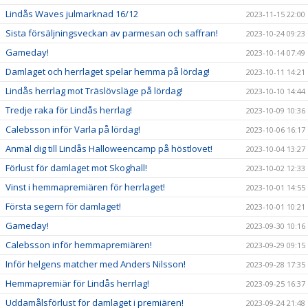
Lindås Waves julmarknad 16/12
2023-11-15 22:00
Sista försäljningsveckan av parmesan och saffran!
2023-10-24 09:23
Gameday!
2023-10-14 07:49
Damlaget och herrlaget spelar hemma på lördag!
2023-10-11 14:21
Lindås herrlag mot Träslövsläge på lördag!
2023-10-10 14:44
Tredje raka för Lindås herrlag!
2023-10-09 10:36
Calebsson inför Varla på lördag!
2023-10-06 16:17
Anmäl dig till Lindås Halloweencamp på höstlovet!
2023-10-04 13:27
Förlust för damlaget mot Skoghall!
2023-10-02 12:33
Vinst i hemmapremiären för herrlaget!
2023-10-01 14:55
Första segern för damlaget!
2023-10-01 10:21
Gameday!
2023-09-30 10:16
Calebsson inför hemmapremiären!
2023-09-29 09:15
Inför helgens matcher med Anders Nilsson!
2023-09-28 17:35
Hemmapremiär för Lindås herrlag!
2023-09-25 16:37
Uddamålsförlust för damlaget i premiären!
2023-09-24 21:48