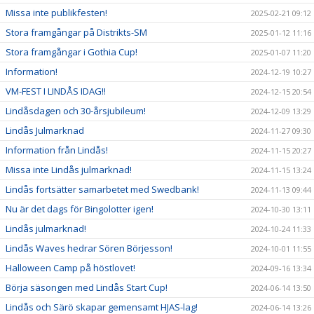
Missa inte publikfesten!
2025-02-21 09:12
Stora framgångar på Distrikts-SM
2025-01-12 11:16
Stora framgångar i Gothia Cup!
2025-01-07 11:20
Information!
2024-12-19 10:27
VM-FEST I LINDÅS IDAG!!
2024-12-15 20:54
Lindåsdagen och 30-årsjubileum!
2024-12-09 13:29
Lindås Julmarknad
2024-11-27 09:30
Information från Lindås!
2024-11-15 20:27
Missa inte Lindås julmarknad!
2024-11-15 13:24
Lindås fortsätter samarbetet med Swedbank!
2024-11-13 09:44
Nu är det dags för Bingolotter igen!
2024-10-30 13:11
Lindås julmarknad!
2024-10-24 11:33
Lindås Waves hedrar Sören Börjesson!
2024-10-01 11:55
Halloween Camp på höstlovet!
2024-09-16 13:34
Börja säsongen med Lindås Start Cup!
2024-06-14 13:50
Lindås och Särö skapar gemensamt HJAS-lag!
2024-06-14 13:26