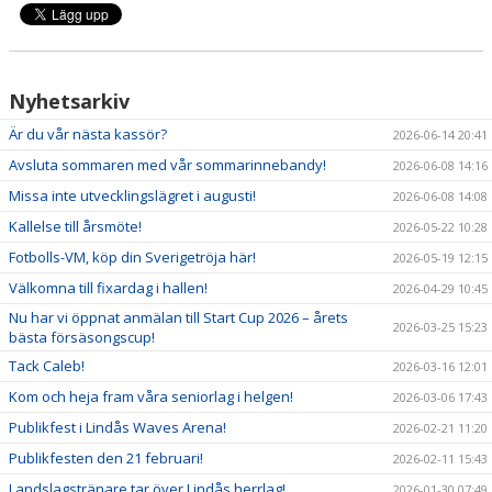
Nyhetsarkiv
Är du vår nästa kassör?
2026-06-14 20:41
Avsluta sommaren med vår sommarinnebandy!
2026-06-08 14:16
Missa inte utvecklingslägret i augusti!
2026-06-08 14:08
Kallelse till årsmöte!
2026-05-22 10:28
Fotbolls-VM, köp din Sverigetröja här!
2026-05-19 12:15
Välkomna till fixardag i hallen!
2026-04-29 10:45
Nu har vi öppnat anmälan till Start Cup 2026 – årets
2026-03-25 15:23
bästa försäsongscup!
Tack Caleb!
2026-03-16 12:01
Kom och heja fram våra seniorlag i helgen!
2026-03-06 17:43
Publikfest i Lindås Waves Arena!
2026-02-21 11:20
Publikfesten den 21 februari!
2026-02-11 15:43
Landslagstränare tar över Lindås herrlag!
2026-01-30 07:49