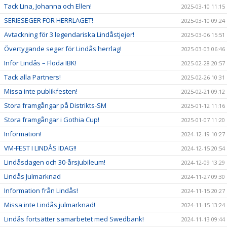
Tack Lina, Johanna och Ellen!
2025-03-10 11:15
SERIESEGER FÖR HERRLAGET!
2025-03-10 09:24
Avtackning för 3 legendariska Lindåstjejer!
2025-03-06 15:51
Övertygande seger för Lindås herrlag!
2025-03-03 06:46
Inför Lindås – Floda IBK!
2025-02-28 20:57
Tack alla Partners!
2025-02-26 10:31
Missa inte publikfesten!
2025-02-21 09:12
Stora framgångar på Distrikts-SM
2025-01-12 11:16
Stora framgångar i Gothia Cup!
2025-01-07 11:20
Information!
2024-12-19 10:27
VM-FEST I LINDÅS IDAG!!
2024-12-15 20:54
Lindåsdagen och 30-årsjubileum!
2024-12-09 13:29
Lindås Julmarknad
2024-11-27 09:30
Information från Lindås!
2024-11-15 20:27
Missa inte Lindås julmarknad!
2024-11-15 13:24
Lindås fortsätter samarbetet med Swedbank!
2024-11-13 09:44