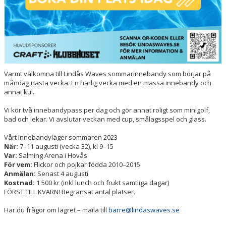
Varmt välkomna till Lindås Waves sommarinnebandy som börjar på
måndag nästa vecka. En härlig vecka med en massa innebandy och
annat kul.
Vi kör två innebandypass per dag och gör annat roligt som minigolf,
bad och lekar. Vi avslutar veckan med cup, smålagsspel och glass.
Vårt innebandyläger sommaren 2023
När:
7–11 augusti (vecka 32), kl 9–15
Var:
Salming Arena i Hovås
För vem:
Flickor och pojkar födda 2010–2015
Anmälan:
Senast 4 augusti
Kostnad:
1 500 kr (inkl lunch och frukt samtliga dagar)
FÖRST TILL KVARN! Begränsat antal platser.
Har du frågor om lägret – maila till
barre@lindaswaves.se