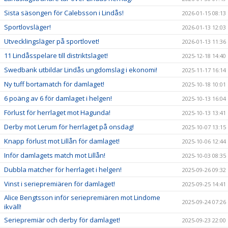
Sista säsongen för Calebsson i Lindås!
2026-01-15 08:13
Sportlovsläger!
2026-01-13 12:03
Utvecklingsläger på sportlovet!
2026-01-13 11:36
11 Lindåsspelare till distriktslaget!
2025-12-18 14:40
Swedbank utbildar Lindås ungdomslag i ekonomi!
2025-11-17 16:14
Ny tuff bortamatch för damlaget!
2025-10-18 10:01
6 poäng av 6 för damlaget i helgen!
2025-10-13 16:04
Förlust för herrlaget mot Hagunda!
2025-10-13 13:41
Derby mot Lerum för herrlaget på onsdag!
2025-10-07 13:15
Knapp förlust mot Lillån för damlaget!
2025-10-06 12:44
Inför damlagets match mot Lillån!
2025-10-03 08:35
Dubbla matcher för herrlaget i helgen!
2025-09-26 09:32
Vinst i seriepremiären för damlaget!
2025-09-25 14:41
Alice Bengtsson inför seriepremiären mot Lindome
2025-09-24 07:26
ikväll!
Seriepremiär och derby för damlaget!
2025-09-23 22:00