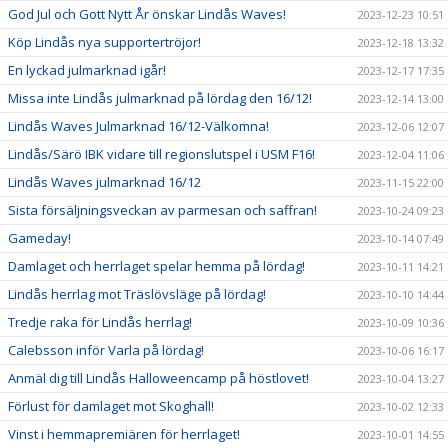
God Jul och Gott Nytt År önskar Lindås Waves!
2023-12-23 10:51
Köp Lindås nya supportertröjor!
2023-12-18 13:32
En lyckad julmarknad igår!
2023-12-17 17:35
Missa inte Lindås julmarknad på lördag den 16/12!
2023-12-14 13:00
Lindås Waves Julmarknad 16/12-Välkomna!
2023-12-06 12:07
Lindås/Särö IBK vidare till regionslutspel i USM F16!
2023-12-04 11:06
Lindås Waves julmarknad 16/12
2023-11-15 22:00
Sista försäljningsveckan av parmesan och saffran!
2023-10-24 09:23
Gameday!
2023-10-14 07:49
Damlaget och herrlaget spelar hemma på lördag!
2023-10-11 14:21
Lindås herrlag mot Träslövsläge på lördag!
2023-10-10 14:44
Tredje raka för Lindås herrlag!
2023-10-09 10:36
Calebsson inför Varla på lördag!
2023-10-06 16:17
Anmäl dig till Lindås Halloweencamp på höstlovet!
2023-10-04 13:27
Förlust för damlaget mot Skoghall!
2023-10-02 12:33
Vinst i hemmapremiären för herrlaget!
2023-10-01 14:55