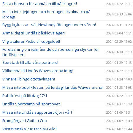
Sista chansen för anmälan till påsklägret!
2024-03-22 08:11
Missa inte tjejdagen och herrlagets kvalmatch på
2024-03-13 08:06
lördag!
Bygg lagkassa - sälj Newbody för laget under våren!
2024-03-11 11:23
Anmäl dig till Lindås påsklovsläger!
2024-03-04 16:51
Vi gratulerar Pixbo till cupguldet!
2024-02-29 12:02
Föreläsning om välmående och personliga styrkor för
2024-01-30 13:59
Lindåstjejer!
Stort tack till alla våra partners!
2024-01-29 17:13
Välkomna till Lindås Waves arena idag!
2024-01-27 08:59
Vinnare i bingolottotävlingen!
2024-01-24 14:03
Missa inte publikfesten på lördag i Lindås Waves arena!
2024-01-23 11:08
Publikfest på lördag 27/1
2024-01-22 16:17
Lindås Sportcamp på sportlovet!
2024-01-17 15:18
Missa inte Lindås supportertröjor i vår!
2024-01-09 16:31
Framgångar i Gothia Cup
2024-01-07 16:49
Västsvenska P16 tar SM-Guld!!
2024-01-07 16:44