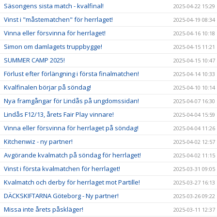
Säsongens sista match - kvalfinal!
2025-04-22 15:29
Vinst i "måstematchen" för herrlaget!
2025-04-19 08:34
Vinna eller försvinna för herrlaget!
2025-04-16 10:18
Simon om damlagets truppbygge!
2025-04-15 11:21
SUMMER CAMP 2025!
2025-04-15 10:47
Förlust efter förlängning i första finalmatchen!
2025-04-14 10:33
Kvalfinalen börjar på söndag!
2025-04-10 10:14
Nya framgångar för Lindås på ungdomssidan!
2025-04-07 16:30
Lindås F12/13, årets Fair Play vinnare!
2025-04-04 15:59
Vinna eller försvinna för herrlaget på söndag!
2025-04-04 11:26
Kitchenwiz - ny partner!
2025-04-02 12:57
Avgörande kvalmatch på söndag för herrlaget!
2025-04-02 11:15
Vinst i första kvalmatchen för herrlaget!
2025-03-31 09:05
Kvalmatch och derby för herrlaget mot Partille!
2025-03-27 16:13
DÄCKSKIFTARNA Göteborg - Ny partner!
2025-03-26 09:22
Missa inte årets påskläger!
2025-03-11 12:37