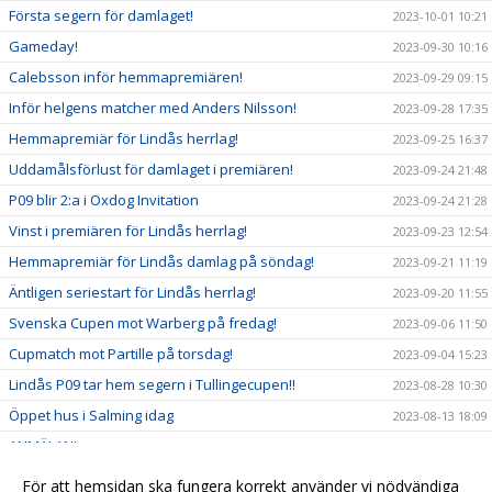
Första segern för damlaget!
2023-10-01 10:21
Gameday!
2023-09-30 10:16
Calebsson inför hemmapremiären!
2023-09-29 09:15
Inför helgens matcher med Anders Nilsson!
2023-09-28 17:35
Hemmapremiär för Lindås herrlag!
2023-09-25 16:37
Uddamålsförlust för damlaget i premiären!
2023-09-24 21:48
P09 blir 2:a i Oxdog Invitation
2023-09-24 21:28
Vinst i premiären för Lindås herrlag!
2023-09-23 12:54
Hemmapremiär för Lindås damlag på söndag!
2023-09-21 11:19
Äntligen seriestart för Lindås herrlag!
2023-09-20 11:55
Svenska Cupen mot Warberg på fredag!
2023-09-06 11:50
Cupmatch mot Partille på torsdag!
2023-09-04 15:23
Lindås P09 tar hem segern i Tullingecupen!!
2023-08-28 10:30
Öppet hus i Salming idag
2023-08-13 18:09
ANMÄLAN!
2023-08-10 10:50
Missa inte sommarinnebandyn nästa vecka!
2023-08-01 14:36
För att hemsidan ska fungera korrekt använder vi nödvändiga