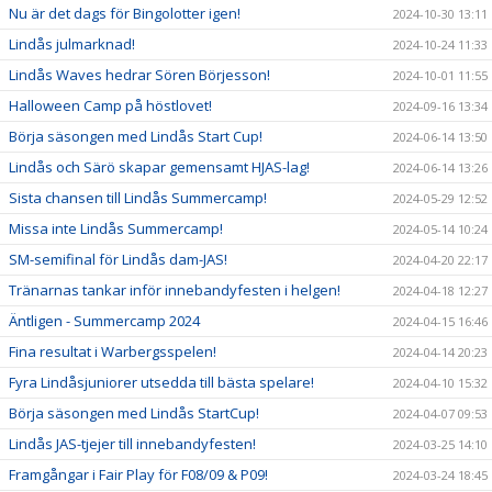
Nu är det dags för Bingolotter igen!
2024-10-30 13:11
Lindås julmarknad!
2024-10-24 11:33
Lindås Waves hedrar Sören Börjesson!
2024-10-01 11:55
Halloween Camp på höstlovet!
2024-09-16 13:34
Börja säsongen med Lindås Start Cup!
2024-06-14 13:50
Lindås och Särö skapar gemensamt HJAS-lag!
2024-06-14 13:26
Sista chansen till Lindås Summercamp!
2024-05-29 12:52
Missa inte Lindås Summercamp!
2024-05-14 10:24
SM-semifinal för Lindås dam-JAS!
2024-04-20 22:17
Tränarnas tankar inför innebandyfesten i helgen!
2024-04-18 12:27
Äntligen - Summercamp 2024
2024-04-15 16:46
Fina resultat i Warbergsspelen!
2024-04-14 20:23
Fyra Lindåsjuniorer utsedda till bästa spelare!
2024-04-10 15:32
Börja säsongen med Lindås StartCup!
2024-04-07 09:53
Lindås JAS-tjejer till innebandyfesten!
2024-03-25 14:10
Framgångar i Fair Play för F08/09 & P09!
2024-03-24 18:45