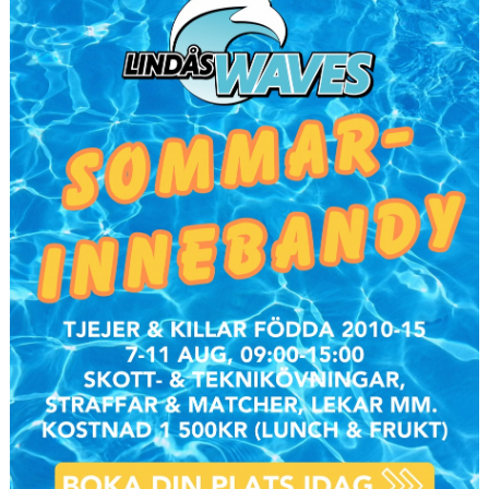
VÅRA LAG/TRÄNARE
MATCHER
INFORMATION CAFÉ
FÖRSÄLJNINGSAKTIVITET
BILDGALLERI
DOKUMENT
INFO LEDARE