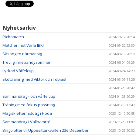
Nyhetsarkiv
Pixbomatch
2024-10-12 20:54
Matcher mot Varla IBK!!
2024-09-22 22:30
Säsongen närmar sig
2024-08-10 20:58
Trevlig innebandysommar!
2024-05-01 09:29
Lyckad Våffelcup!
2024-03-24 14:29
Skotträning med Viktor och Tobias!
2024-03-09 15:25
2024-01-28 20:42
Sammandrag - och våffelcup
2024-01-28 20:29
Träning med fokus passning
2024-01-13 13:49
Magisk eftermiddag i Floda
2023-12-10 20:58
Sammandrag i Vallhamra!
2023-11-23 11:07
Bingolotter till Uppesittarkvällen 23e December
2023-10-23 20:32