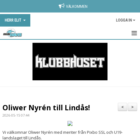
VÄLKOMMEN
HERR ELIT
LOGGA IN
STARTSIDA HERR ELIT
NYHETER
KALENDER
MATCHER
TRUPPEN
Oliwer Nyrén till Lindås!
<
>
BILDGALLERI
2026-05-15 07:44
DOKUMENT
Vi välkomnar Oliwer Nyrén med meriter från Pixbo SSL och U19-
landslaget till Lindås.
KONTAKT