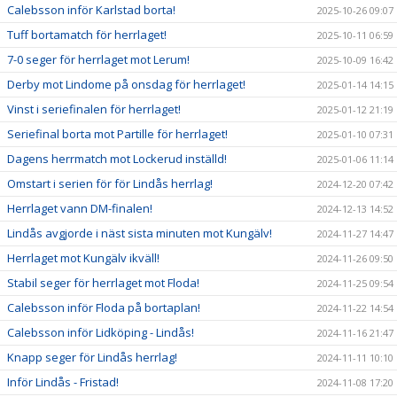
Calebsson inför Karlstad borta!
2025-10-26 09:07
Tuff bortamatch för herrlaget!
2025-10-11 06:59
7-0 seger för herrlaget mot Lerum!
2025-10-09 16:42
Derby mot Lindome på onsdag för herrlaget!
2025-01-14 14:15
Vinst i seriefinalen för herrlaget!
2025-01-12 21:19
Seriefinal borta mot Partille för herrlaget!
2025-01-10 07:31
Dagens herrmatch mot Lockerud inställd!
2025-01-06 11:14
Omstart i serien för för Lindås herrlag!
2024-12-20 07:42
Herrlaget vann DM-finalen!
2024-12-13 14:52
Lindås avgjorde i näst sista minuten mot Kungälv!
2024-11-27 14:47
Herrlaget mot Kungälv ikväll!
2024-11-26 09:50
Stabil seger för herrlaget mot Floda!
2024-11-25 09:54
Calebsson inför Floda på bortaplan!
2024-11-22 14:54
Calebsson inför Lidköping - Lindås!
2024-11-16 21:47
Knapp seger för Lindås herrlag!
2024-11-11 10:10
Inför Lindås - Fristad!
2024-11-08 17:20