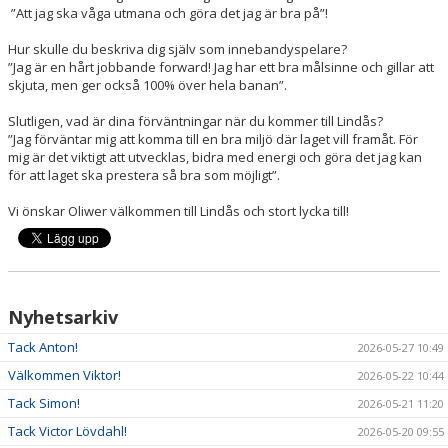
”Att jag ska våga utmana och göra det jag är bra på”!
Hur skulle du beskriva dig själv som innebandyspelare?
”Jag är en hårt jobbande forward! Jag har ett bra målsinne och gillar att
skjuta, men ger också 100% över hela banan”.
Slutligen, vad är dina förväntningar när du kommer till Lindås?
”Jag förväntar mig att komma till en bra miljö där laget vill framåt. För
mig är det viktigt att utvecklas, bidra med energi och göra det jag kan
för att laget ska prestera så bra som möjligt”.
Vi önskar Oliwer välkommen till Lindås och stort lycka till!
Nyhetsarkiv
Tack Anton!
2026-05-27 10:49
Välkommen Viktor!
2026-05-22 10:44
Tack Simon!
2026-05-21 11:20
Tack Victor Lövdahl!
2026-05-20 09:55