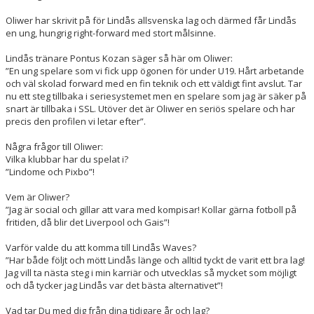
Oliwer har skrivit på för Lindås allsvenska lag och därmed får Lindås
en ung, hungrig right-forward med stort målsinne.
Lindås tränare Pontus Kozan säger så här om Oliwer:
”En ung spelare som vi fick upp ögonen för under U19. Hårt arbetande
och väl skolad forward med en fin teknik och ett väldigt fint avslut. Tar
nu ett steg tillbaka i seriesystemet men en spelare som jag är säker på
snart är tillbaka i SSL. Utöver det är Oliwer en seriös spelare och har
precis den profilen vi letar efter”.
Några frågor till Oliwer:
Vilka klubbar har du spelat i?
”Lindome och Pixbo”!
Vem är Oliwer?
”Jag är social och gillar att vara med kompisar! Kollar gärna fotboll på
fritiden, då blir det Liverpool och Gais”!
Varför valde du att komma till Lindås Waves?
”Har både följt och mött Lindås länge och alltid tyckt de varit ett bra lag!
Jag vill ta nästa steg i min karriär och utvecklas så mycket som möjligt
och då tycker jag Lindås var det bästa alternativet”!
Vad tar Du med dig från dina tidigare år och lag?