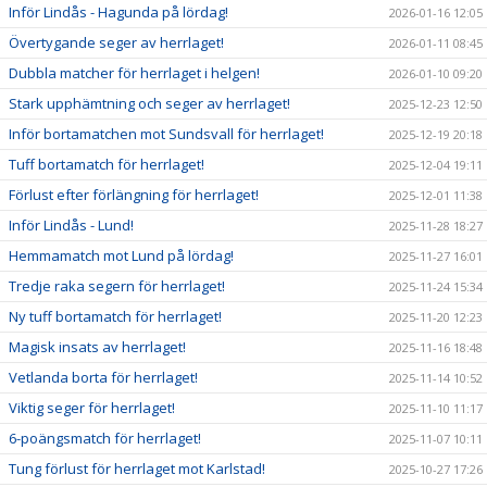
Inför Lindås - Hagunda på lördag!
2026-01-16 12:05
Övertygande seger av herrlaget!
2026-01-11 08:45
Dubbla matcher för herrlaget i helgen!
2026-01-10 09:20
Stark upphämtning och seger av herrlaget!
2025-12-23 12:50
Inför bortamatchen mot Sundsvall för herrlaget!
2025-12-19 20:18
Tuff bortamatch för herrlaget!
2025-12-04 19:11
Förlust efter förlängning för herrlaget!
2025-12-01 11:38
Inför Lindås - Lund!
2025-11-28 18:27
Hemmamatch mot Lund på lördag!
2025-11-27 16:01
Tredje raka segern för herrlaget!
2025-11-24 15:34
Ny tuff bortamatch för herrlaget!
2025-11-20 12:23
Magisk insats av herrlaget!
2025-11-16 18:48
Vetlanda borta för herrlaget!
2025-11-14 10:52
Viktig seger för herrlaget!
2025-11-10 11:17
6-poängsmatch för herrlaget!
2025-11-07 10:11
Tung förlust för herrlaget mot Karlstad!
2025-10-27 17:26