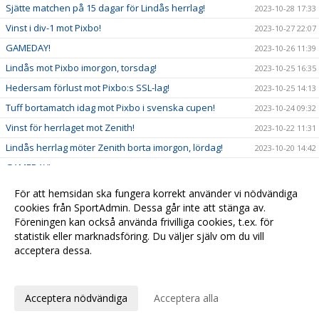
Sjätte matchen på 15 dagar för Lindås herrlag!
2023-10-28 17:33
Vinst i div-1 mot Pixbo!
2023-10-27 22:07
GAMEDAY!
2023-10-26 11:39
Lindås mot Pixbo imorgon, torsdag!
2023-10-25 16:35
Hedersam förlust mot Pixbo:s SSL-lag!
2023-10-25 14:13
Tuff bortamatch idag mot Pixbo i svenska cupen!
2023-10-24 09:32
Vinst för herrlaget mot Zenith!
2023-10-22 11:31
Lindås herrlag möter Zenith borta imorgon, lördag!
2023-10-20 14:42
GAMEDAY!
2023-10-18 12:12
Lindås möter Pixbo på onsdag i svenska cupen!
2023-10-16 07:58
För att hemsidan ska fungera korrekt använder vi nödvändiga
Storseger för Lindås herrlag!
cookies från SportAdmin. Dessa går inte att stänga av.
2023-10-15 12:19
Föreningen kan också använda frivilliga cookies, t.ex. för
Inför matchen med Calebsson!
2023-10-13 18:39
statistik eller marknadsföring. Du väljer själv om du vill
acceptera dessa.
Anpassa dina val
Cookie-
Gå till
inställningar
Webbversion
Acceptera nödvändiga
Acceptera alla