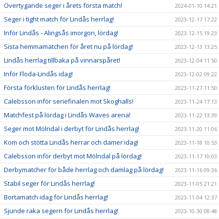
Övertygande seger i årets första match!
2024-01-10 14:21
Seger i tight match för Lindås herrlag!
2023-12-17 17:22
Inför Lindås - Alingsås imorgon, lördag!
2023-12-15 19:23
Sista hemmamatchen för året nu på lördag!
2023-12-13 13:25
Lindås herrlag tillbaka på vinnarspåret!
2023-12-04 11:50
Inför Floda-Lindås idag!
2023-12-02 09:22
Första förklusten för Lindås herrlag!
2023-11-27 11:50
Calebsson inför seriefinalen mot Skoghalls!
2023-11-24 17:13
Matchfest på lördag i Lindås Waves arena!
2023-11-22 13:39
Seger mot Mölndal i derbyt för Lindås herrlag!
2023-11-20 11:06
Kom och stötta Lindås herrar och damer idag!
2023-11-18 10:53
Calebsson inför derbyt mot Mölndal på lördag!
2023-11-17 10:03
Derbymatcher för både herrlag och damlag på lördag!
2023-11-16 09:36
Stabil seger för Lindås herrlag!
2023-11-05 21:21
Bortamatch idag för Lindås herrlag!
2023-11-04 12:37
Sjunde raka segern för Lindås herrlag!
2023-10-30 08:48