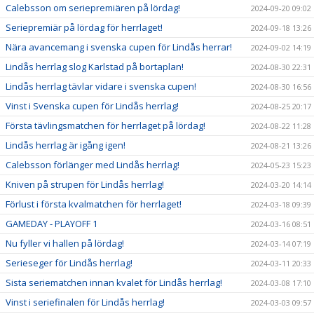
Calebsson om seriepremiären på lördag!
2024-09-20 09:02
Seriepremiär på lördag för herrlaget!
2024-09-18 13:26
Nära avancemang i svenska cupen för Lindås herrar!
2024-09-02 14:19
Lindås herrlag slog Karlstad på bortaplan!
2024-08-30 22:31
Lindås herrlag tävlar vidare i svenska cupen!
2024-08-30 16:56
Vinst i Svenska cupen för Lindås herrlag!
2024-08-25 20:17
Första tävlingsmatchen för herrlaget på lördag!
2024-08-22 11:28
Lindås herrlag är igång igen!
2024-08-21 13:26
Calebsson förlänger med Lindås herrlag!
2024-05-23 15:23
Kniven på strupen för Lindås herrlag!
2024-03-20 14:14
Förlust i första kvalmatchen för herrlaget!
2024-03-18 09:39
GAMEDAY - PLAYOFF 1
2024-03-16 08:51
Nu fyller vi hallen på lördag!
2024-03-14 07:19
Serieseger för Lindås herrlag!
2024-03-11 20:33
Sista seriematchen innan kvalet för Lindås herrlag!
2024-03-08 17:10
Vinst i seriefinalen för Lindås herrlag!
2024-03-03 09:57