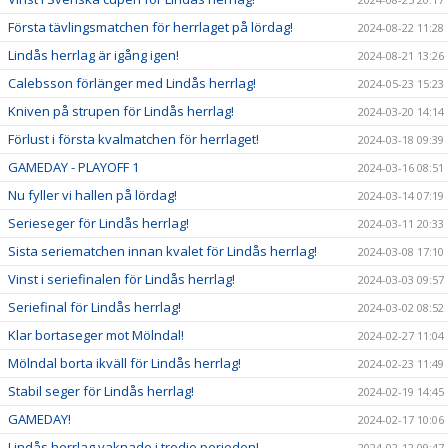
Första tävlingsmatchen för herrlaget på lördag!
2024-08-22 11:28
Lindås herrlag är igång igen!
2024-08-21 13:26
Calebsson förlänger med Lindås herrlag!
2024-05-23 15:23
Kniven på strupen för Lindås herrlag!
2024-03-20 14:14
Förlust i första kvalmatchen för herrlaget!
2024-03-18 09:39
GAMEDAY - PLAYOFF 1
2024-03-16 08:51
Nu fyller vi hallen på lördag!
2024-03-14 07:19
Serieseger för Lindås herrlag!
2024-03-11 20:33
Sista seriematchen innan kvalet för Lindås herrlag!
2024-03-08 17:10
Vinst i seriefinalen för Lindås herrlag!
2024-03-03 09:57
Seriefinal för Lindås herrlag!
2024-03-02 08:52
Klar bortaseger mot Mölndal!
2024-02-27 11:04
Mölndal borta ikväll för Lindås herrlag!
2024-02-23 11:49
Stabil seger för Lindås herrlag!
2024-02-19 14:45
GAMEDAY!
2024-02-17 10:06
Lindås herrlag vaknade i tredje perioden!
2024-02-12 09:47