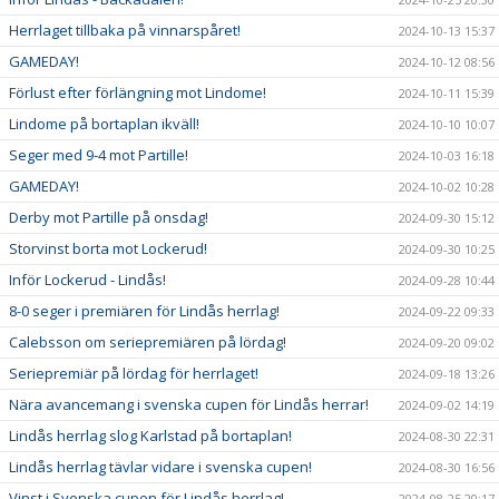
Herrlaget tillbaka på vinnarspåret!
2024-10-13 15:37
GAMEDAY!
2024-10-12 08:56
Förlust efter förlängning mot Lindome!
2024-10-11 15:39
Lindome på bortaplan ikväll!
2024-10-10 10:07
Seger med 9-4 mot Partille!
2024-10-03 16:18
GAMEDAY!
2024-10-02 10:28
Derby mot Partille på onsdag!
2024-09-30 15:12
Storvinst borta mot Lockerud!
2024-09-30 10:25
Inför Lockerud - Lindås!
2024-09-28 10:44
8-0 seger i premiären för Lindås herrlag!
2024-09-22 09:33
Calebsson om seriepremiären på lördag!
2024-09-20 09:02
Seriepremiär på lördag för herrlaget!
2024-09-18 13:26
Nära avancemang i svenska cupen för Lindås herrar!
2024-09-02 14:19
Lindås herrlag slog Karlstad på bortaplan!
2024-08-30 22:31
Lindås herrlag tävlar vidare i svenska cupen!
2024-08-30 16:56
Vinst i Svenska cupen för Lindås herrlag!
2024-08-25 20:17