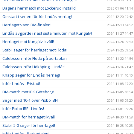
Dagens herrmatch mot Lockerud inställd!
2025-01-06 11:14
Omstart i serien för för Lindås herrlag!
2024-12-20 07:42
Herrlaget vann DM-finalen!
2024-12-13 14:52
Lindås avgjorde i näst sista minuten mot Kungälv!
2024-11-27 14:47
Herrlaget mot Kungälv ikväll!
2024-11-26 09:50
Stabil seger för herrlaget mot Floda!
2024-11-25 09:54
Calebsson inför Floda på bortaplan!
2024-11-22 14:54
Calebsson inför Lidköping - Lindås!
2024-11-16 21:47
Knapp seger för Lindås herrlag!
2024-11-11 10:10
Inför Lindås - Fristad!
2024-11-08 17:20
DM-match mot IBK Göteborg!
2024-11-05 10:54
Seger med 10-1 över Pixbo IBF!
2024-11-03 09:20
Inför Pixbo IBF - Lindås!
2024-11-01 09:26
DM-match för herrlaget ikväll!
2024-10-30 11:58
Stabil 5-0 seger för herrlaget!
2024-10-28 10:23
Inför Lindås - Backadalen!
2024-10-25 20:30