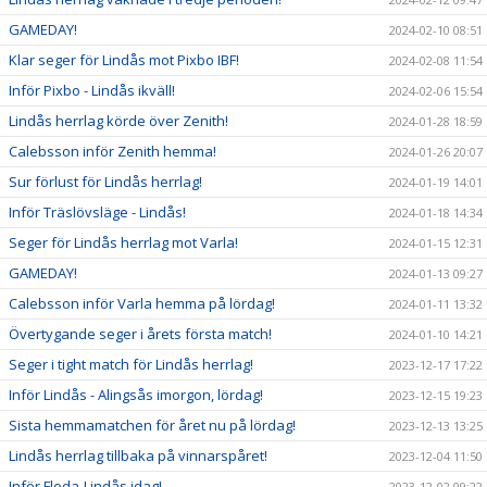
GAMEDAY!
2024-02-10 08:51
Klar seger för Lindås mot Pixbo IBF!
2024-02-08 11:54
Inför Pixbo - Lindås ikväll!
2024-02-06 15:54
Lindås herrlag körde över Zenith!
2024-01-28 18:59
Calebsson inför Zenith hemma!
2024-01-26 20:07
Sur förlust för Lindås herrlag!
2024-01-19 14:01
Inför Träslövsläge - Lindås!
2024-01-18 14:34
Seger för Lindås herrlag mot Varla!
2024-01-15 12:31
GAMEDAY!
2024-01-13 09:27
Calebsson inför Varla hemma på lördag!
2024-01-11 13:32
Övertygande seger i årets första match!
2024-01-10 14:21
Seger i tight match för Lindås herrlag!
2023-12-17 17:22
Inför Lindås - Alingsås imorgon, lördag!
2023-12-15 19:23
Sista hemmamatchen för året nu på lördag!
2023-12-13 13:25
Lindås herrlag tillbaka på vinnarspåret!
2023-12-04 11:50
Inför Floda-Lindås idag!
2023-12-02 09:22