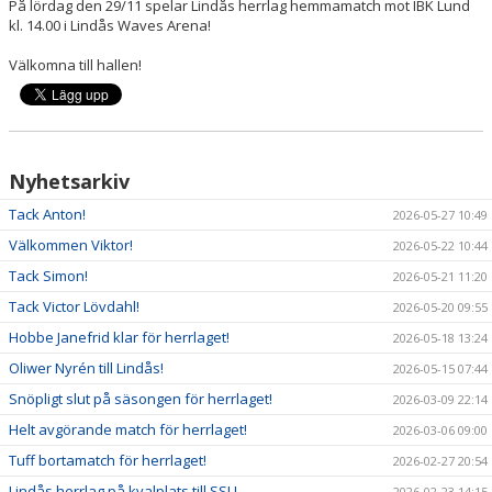
På lördag den 29/11 spelar Lindås herrlag hemmamatch mot IBK Lund
kl. 14.00 i Lindås Waves Arena!
Välkomna till hallen!
Nyhetsarkiv
Tack Anton!
2026-05-27 10:49
Välkommen Viktor!
2026-05-22 10:44
Tack Simon!
2026-05-21 11:20
Tack Victor Lövdahl!
2026-05-20 09:55
Hobbe Janefrid klar för herrlaget!
2026-05-18 13:24
Oliwer Nyrén till Lindås!
2026-05-15 07:44
Snöpligt slut på säsongen för herrlaget!
2026-03-09 22:14
Helt avgörande match för herrlaget!
2026-03-06 09:00
Tuff bortamatch för herrlaget!
2026-02-27 20:54
Lindås herrlag på kvalplats till SSL!
2026-02-23 14:15