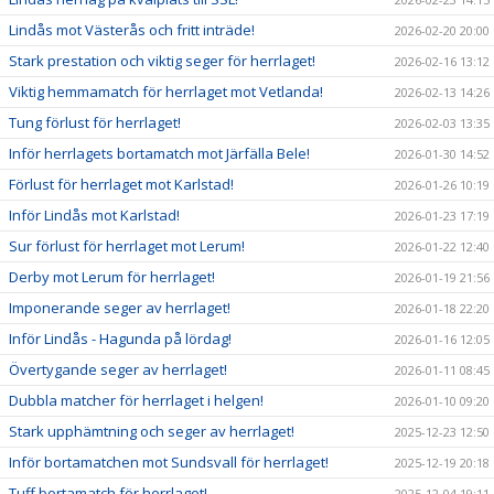
Lindås mot Västerås och fritt inträde!
2026-02-20 20:00
Stark prestation och viktig seger för herrlaget!
2026-02-16 13:12
Viktig hemmamatch för herrlaget mot Vetlanda!
2026-02-13 14:26
Tung förlust för herrlaget!
2026-02-03 13:35
Inför herrlagets bortamatch mot Järfälla Bele!
2026-01-30 14:52
Förlust för herrlaget mot Karlstad!
2026-01-26 10:19
Inför Lindås mot Karlstad!
2026-01-23 17:19
Sur förlust för herrlaget mot Lerum!
2026-01-22 12:40
Derby mot Lerum för herrlaget!
2026-01-19 21:56
Imponerande seger av herrlaget!
2026-01-18 22:20
Inför Lindås - Hagunda på lördag!
2026-01-16 12:05
Övertygande seger av herrlaget!
2026-01-11 08:45
Dubbla matcher för herrlaget i helgen!
2026-01-10 09:20
Stark upphämtning och seger av herrlaget!
2025-12-23 12:50
Inför bortamatchen mot Sundsvall för herrlaget!
2025-12-19 20:18
Tuff bortamatch för herrlaget!
2025-12-04 19:11