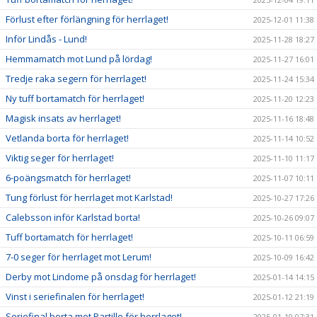
Förlust efter förlängning för herrlaget!
2025-12-01 11:38
Inför Lindås - Lund!
2025-11-28 18:27
Hemmamatch mot Lund på lördag!
2025-11-27 16:01
Tredje raka segern för herrlaget!
2025-11-24 15:34
Ny tuff bortamatch för herrlaget!
2025-11-20 12:23
Magisk insats av herrlaget!
2025-11-16 18:48
Vetlanda borta för herrlaget!
2025-11-14 10:52
Viktig seger för herrlaget!
2025-11-10 11:17
6-poängsmatch för herrlaget!
2025-11-07 10:11
Tung förlust för herrlaget mot Karlstad!
2025-10-27 17:26
Calebsson inför Karlstad borta!
2025-10-26 09:07
Tuff bortamatch för herrlaget!
2025-10-11 06:59
7-0 seger för herrlaget mot Lerum!
2025-10-09 16:42
Derby mot Lindome på onsdag för herrlaget!
2025-01-14 14:15
Vinst i seriefinalen för herrlaget!
2025-01-12 21:19
Seriefinal borta mot Partille för herrlaget!
2025-01-10 07:31