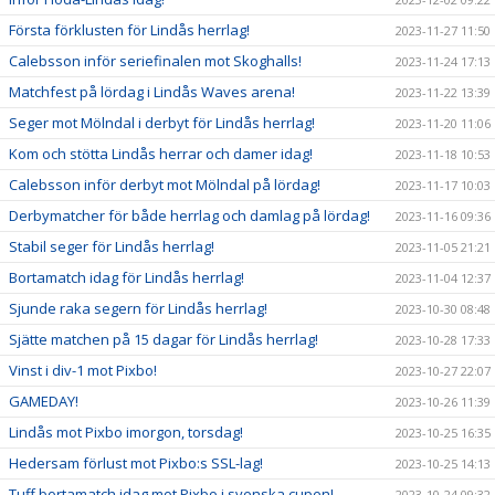
Första förklusten för Lindås herrlag!
2023-11-27 11:50
Calebsson inför seriefinalen mot Skoghalls!
2023-11-24 17:13
Matchfest på lördag i Lindås Waves arena!
2023-11-22 13:39
Seger mot Mölndal i derbyt för Lindås herrlag!
2023-11-20 11:06
Kom och stötta Lindås herrar och damer idag!
2023-11-18 10:53
Calebsson inför derbyt mot Mölndal på lördag!
2023-11-17 10:03
Derbymatcher för både herrlag och damlag på lördag!
2023-11-16 09:36
Stabil seger för Lindås herrlag!
2023-11-05 21:21
Bortamatch idag för Lindås herrlag!
2023-11-04 12:37
Sjunde raka segern för Lindås herrlag!
2023-10-30 08:48
Sjätte matchen på 15 dagar för Lindås herrlag!
2023-10-28 17:33
Vinst i div-1 mot Pixbo!
2023-10-27 22:07
GAMEDAY!
2023-10-26 11:39
Lindås mot Pixbo imorgon, torsdag!
2023-10-25 16:35
Hedersam förlust mot Pixbo:s SSL-lag!
2023-10-25 14:13
Tuff bortamatch idag mot Pixbo i svenska cupen!
2023-10-24 09:32