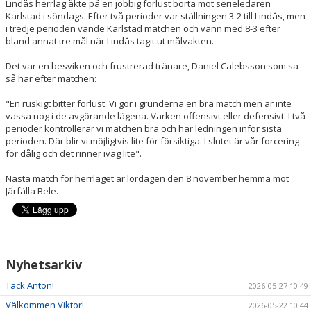
Lindås herrlag åkte på en jobbig förlust borta mot serieledaren
Karlstad i söndags. Efter två perioder var ställningen 3-2 till Lindås, men
i tredje perioden vände Karlstad matchen och vann med 8-3 efter
bland annat tre mål när Lindås tagit ut målvakten.
Det var en besviken och frustrerad tränare, Daniel Calebsson som sa
så här efter matchen:
"En ruskigt bitter förlust. Vi gör i grunderna en bra match men är inte
vassa nog i de avgörande lägena. Varken offensivt eller defensivt. I två
perioder kontrollerar vi matchen bra och har ledningen inför sista
perioden. Där blir vi möjligtvis lite för försiktiga. I slutet är vår forcering
för dålig och det rinner iväg lite".
Nästa match för herrlaget är lördagen den 8 november hemma mot
Järfälla Bele.
Nyhetsarkiv
Tack Anton!
2026-05-27 10:49
Välkommen Viktor!
2026-05-22 10:44