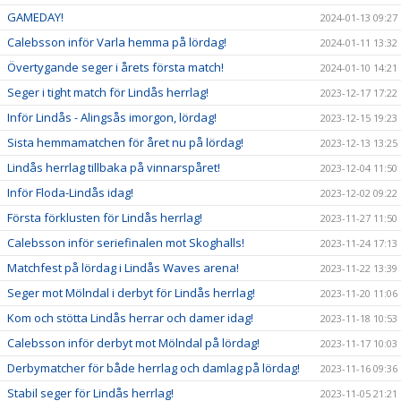
GAMEDAY!
2024-01-13 09:27
Calebsson inför Varla hemma på lördag!
2024-01-11 13:32
Övertygande seger i årets första match!
2024-01-10 14:21
Seger i tight match för Lindås herrlag!
2023-12-17 17:22
Inför Lindås - Alingsås imorgon, lördag!
2023-12-15 19:23
Sista hemmamatchen för året nu på lördag!
2023-12-13 13:25
Lindås herrlag tillbaka på vinnarspåret!
2023-12-04 11:50
Inför Floda-Lindås idag!
2023-12-02 09:22
Första förklusten för Lindås herrlag!
2023-11-27 11:50
Calebsson inför seriefinalen mot Skoghalls!
2023-11-24 17:13
Matchfest på lördag i Lindås Waves arena!
2023-11-22 13:39
Seger mot Mölndal i derbyt för Lindås herrlag!
2023-11-20 11:06
Kom och stötta Lindås herrar och damer idag!
2023-11-18 10:53
Calebsson inför derbyt mot Mölndal på lördag!
2023-11-17 10:03
Derbymatcher för både herrlag och damlag på lördag!
2023-11-16 09:36
Stabil seger för Lindås herrlag!
2023-11-05 21:21