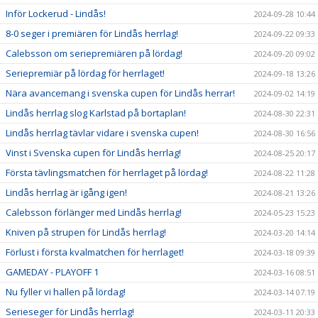
Inför Lockerud - Lindås!
2024-09-28 10:44
8-0 seger i premiären för Lindås herrlag!
2024-09-22 09:33
Calebsson om seriepremiären på lördag!
2024-09-20 09:02
Seriepremiär på lördag för herrlaget!
2024-09-18 13:26
Nära avancemang i svenska cupen för Lindås herrar!
2024-09-02 14:19
Lindås herrlag slog Karlstad på bortaplan!
2024-08-30 22:31
Lindås herrlag tävlar vidare i svenska cupen!
2024-08-30 16:56
Vinst i Svenska cupen för Lindås herrlag!
2024-08-25 20:17
Första tävlingsmatchen för herrlaget på lördag!
2024-08-22 11:28
Lindås herrlag är igång igen!
2024-08-21 13:26
Calebsson förlänger med Lindås herrlag!
2024-05-23 15:23
Kniven på strupen för Lindås herrlag!
2024-03-20 14:14
Förlust i första kvalmatchen för herrlaget!
2024-03-18 09:39
GAMEDAY - PLAYOFF 1
2024-03-16 08:51
Nu fyller vi hallen på lördag!
2024-03-14 07:19
Serieseger för Lindås herrlag!
2024-03-11 20:33