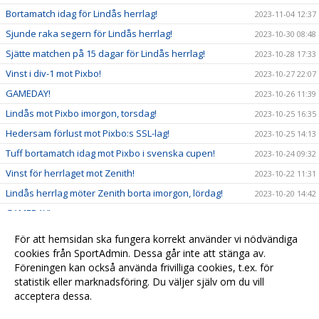
Bortamatch idag för Lindås herrlag!
2023-11-04 12:37
Sjunde raka segern för Lindås herrlag!
2023-10-30 08:48
Sjätte matchen på 15 dagar för Lindås herrlag!
2023-10-28 17:33
Vinst i div-1 mot Pixbo!
2023-10-27 22:07
GAMEDAY!
2023-10-26 11:39
Lindås mot Pixbo imorgon, torsdag!
2023-10-25 16:35
Hedersam förlust mot Pixbo:s SSL-lag!
2023-10-25 14:13
Tuff bortamatch idag mot Pixbo i svenska cupen!
2023-10-24 09:32
Vinst för herrlaget mot Zenith!
2023-10-22 11:31
Lindås herrlag möter Zenith borta imorgon, lördag!
2023-10-20 14:42
GAMEDAY!
2023-10-18 12:12
Lindås möter Pixbo på onsdag i svenska cupen!
2023-10-16 07:58
För att hemsidan ska fungera korrekt använder vi nödvändiga
Storseger för Lindås herrlag!
cookies från SportAdmin. Dessa går inte att stänga av.
2023-10-15 12:19
Föreningen kan också använda frivilliga cookies, t.ex. för
Inför matchen med Calebsson!
2023-10-13 18:39
statistik eller marknadsföring. Du väljer själv om du vill
acceptera dessa.
Anpassa dina val