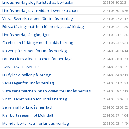
Lindås herrlag slog Karlstad på bortaplan!
2024-08-30 22:31
Lindås herrlag tävlar vidare i svenska cupen!
2024-08-30 16:56
Vinst i Svenska cupen för Lindås herrlag!
2024-08-25 20:17
Första tävlingsmatchen för herrlaget på lördag!
2024-08-22 11:28
Lindås herrlag är igång igen!
2024-08-21 13:26
Calebsson förlänger med Lindås herrlag!
2024-05-23 15:23
Kniven på strupen för Lindås herrlag!
2024-03-20 14:14
Förlust i första kvalmatchen för herrlaget!
2024-03-18 09:39
GAMEDAY - PLAYOFF 1
2024-03-16 08:51
Nu fyller vi hallen på lördag!
2024-03-14 07:19
Serieseger för Lindås herrlag!
2024-03-11 20:33
Sista seriematchen innan kvalet för Lindås herrlag!
2024-03-08 17:10
Vinst i seriefinalen för Lindås herrlag!
2024-03-03 09:57
Seriefinal för Lindås herrlag!
2024-03-02 08:52
Klar bortaseger mot Mölndal!
2024-02-27 11:04
Mölndal borta ikväll för Lindås herrlag!
2024-02-23 11:49