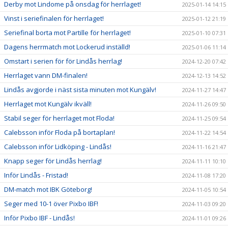
Derby mot Lindome på onsdag för herrlaget!
2025-01-14 14:15
Vinst i seriefinalen för herrlaget!
2025-01-12 21:19
Seriefinal borta mot Partille för herrlaget!
2025-01-10 07:31
Dagens herrmatch mot Lockerud inställd!
2025-01-06 11:14
Omstart i serien för för Lindås herrlag!
2024-12-20 07:42
Herrlaget vann DM-finalen!
2024-12-13 14:52
Lindås avgjorde i näst sista minuten mot Kungälv!
2024-11-27 14:47
Herrlaget mot Kungälv ikväll!
2024-11-26 09:50
Stabil seger för herrlaget mot Floda!
2024-11-25 09:54
Calebsson inför Floda på bortaplan!
2024-11-22 14:54
Calebsson inför Lidköping - Lindås!
2024-11-16 21:47
Knapp seger för Lindås herrlag!
2024-11-11 10:10
Inför Lindås - Fristad!
2024-11-08 17:20
DM-match mot IBK Göteborg!
2024-11-05 10:54
Seger med 10-1 över Pixbo IBF!
2024-11-03 09:20
Inför Pixbo IBF - Lindås!
2024-11-01 09:26