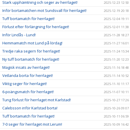
Stark upphämtning och seger av herrlaget!
2025-12-23 12:50
Inför bortamatchen mot Sundsvall för herrlaget!
2025-12-19 20:18
Tuff bortamatch för herrlaget!
2025-12-04 19:11
Förlust efter förlängning för herrlaget!
2025-12-01 11:38
Inför Lindås - Lund!
2025-11-28 18:27
Hemmamatch mot Lund på lördag!
2025-11-27 16:01
Tredje raka segern för herrlaget!
2025-11-24 15:34
Ny tuff bortamatch för herrlaget!
2025-11-20 12:23
Magisk insats av herrlaget!
2025-11-16 18:48
Vetlanda borta för herrlaget!
2025-11-14 10:52
Viktig seger för herrlaget!
2025-11-10 11:17
6-poängsmatch för herrlaget!
2025-11-07 10:11
Tung förlust för herrlaget mot Karlstad!
2025-10-27 17:26
Calebsson inför Karlstad borta!
2025-10-26 09:07
Tuff bortamatch för herrlaget!
2025-10-11 06:59
7-0 seger för herrlaget mot Lerum!
2025-10-09 16:42