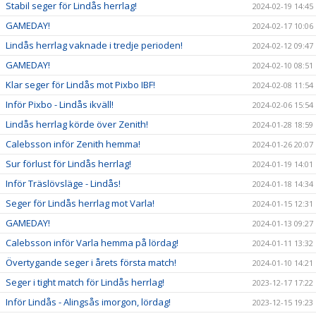
Stabil seger för Lindås herrlag!
2024-02-19 14:45
GAMEDAY!
2024-02-17 10:06
Lindås herrlag vaknade i tredje perioden!
2024-02-12 09:47
GAMEDAY!
2024-02-10 08:51
Klar seger för Lindås mot Pixbo IBF!
2024-02-08 11:54
Inför Pixbo - Lindås ikväll!
2024-02-06 15:54
Lindås herrlag körde över Zenith!
2024-01-28 18:59
Calebsson inför Zenith hemma!
2024-01-26 20:07
Sur förlust för Lindås herrlag!
2024-01-19 14:01
Inför Träslövsläge - Lindås!
2024-01-18 14:34
Seger för Lindås herrlag mot Varla!
2024-01-15 12:31
GAMEDAY!
2024-01-13 09:27
Calebsson inför Varla hemma på lördag!
2024-01-11 13:32
Övertygande seger i årets första match!
2024-01-10 14:21
Seger i tight match för Lindås herrlag!
2023-12-17 17:22
Inför Lindås - Alingsås imorgon, lördag!
2023-12-15 19:23