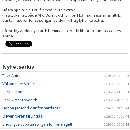
Några spelare du vill framhålla lite extra?
- Jag tycker att både Miki Düring och Simon Hoffmann gör sina hittills
bästa matcher för säsongen så dom vill jag lyfta lite extra.
På lördag är det ny match hemma mot Varla kl. 14.30 i Lindås Waves
arena.
Nyhetsarkiv
Tack Anton!
2026-05-27 10:49
Välkommen Viktor!
2026-05-22 10:44
Tack Simon!
2026-05-21 11:20
Tack Victor Lövdahl!
2026-05-20 09:55
Hobbe Janefrid klar för herrlaget!
2026-05-18 13:24
Oliwer Nyrén till Lindås!
2026-05-15 07:44
Snöpligt slut på säsongen för herrlaget!
2026-03-09 22:14