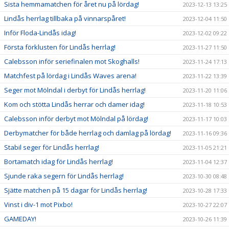
Sista hemmamatchen för året nu på lördag!
2023-12-13 13:25
Lindås herrlag tillbaka på vinnarspåret!
2023-12-04 11:50
Inför Floda-Lindås idag!
2023-12-02 09:22
Första förklusten för Lindås herrlag!
2023-11-27 11:50
Calebsson inför seriefinalen mot Skoghalls!
2023-11-24 17:13
Matchfest på lördag i Lindås Waves arena!
2023-11-22 13:39
Seger mot Mölndal i derbyt för Lindås herrlag!
2023-11-20 11:06
Kom och stötta Lindås herrar och damer idag!
2023-11-18 10:53
Calebsson inför derbyt mot Mölndal på lördag!
2023-11-17 10:03
Derbymatcher för både herrlag och damlag på lördag!
2023-11-16 09:36
Stabil seger för Lindås herrlag!
2023-11-05 21:21
Bortamatch idag för Lindås herrlag!
2023-11-04 12:37
Sjunde raka segern för Lindås herrlag!
2023-10-30 08:48
Sjätte matchen på 15 dagar för Lindås herrlag!
2023-10-28 17:33
Vinst i div-1 mot Pixbo!
2023-10-27 22:07
GAMEDAY!
2023-10-26 11:39