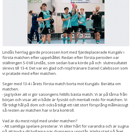
Lindås herrlag gjorde processen kort med fjärdeplacerade Kungälv i
första matchen efter uppehållet. Redan efter första perioden var
ställningen 5-0 till Lindås, som sedan bara körde på och slutresultatet
skrevs till 13-4. Det var en glad och nöjd tränare Daniel Calebsson som
vi pratade med efter matchen.
Seger med 13-4 i årets första match borta mot Kungälv. Berätta om
matchen.
- Jag tycker att vi gör säsongens hittills bästa match. Vi är på tårna från
början och visar att vi både är fysiskt och mentalt redo för matchen. Vi
får tidigt hål på dom och också tidigt ett rätt stort försprång målmässigt
så resten av matchen har vi bra kontroll.
Vad är du mest nöjd med under matchen?
- Att samtliga spelare presterar. Vi sliter hårt för varandra och är sugna
på att trycka dit bollarna när chanserna uppstår. Härlig start på året.