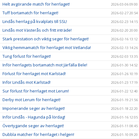
Helt avgörande match för herrlaget!
2026-03-06 09:00
Tuff bortamatch för herrlaget!
2026-02-27 20:54
Lindås herrlag på kvalplats till SSL!
2026-02-23 14:15
Lindås mot Västerås och fritt inträde!
2026-02-20 20:00
Stark prestation och viktig seger för herrlaget!
2026-02-16 13:12
Viktig hemmamatch för herrlaget mot Vetlanda!
2026-02-13 14:26
Tung förlust för herrlaget!
2026-02-03 13:35
Inför herrlagets bortamatch mot Järfälla Bele!
2026-01-30 14:52
Förlust för herrlaget mot Karlstad!
2026-01-26 10:19
Inför Lindås mot Karlstad!
2026-01-23 17:19
Sur förlust för herrlaget mot Lerum!
2026-01-22 12:40
Derby mot Lerum för herrlaget!
2026-01-19 21:56
Imponerande seger av herrlaget!
2026-01-18 22:20
Inför Lindås - Hagunda på lördag!
2026-01-16 12:05
Övertygande seger av herrlaget!
2026-01-11 08:45
Dubbla matcher för herrlaget i helgen!
2026-01-10 09:20