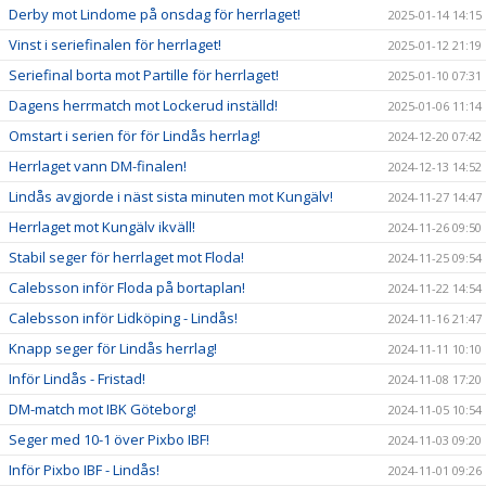
Derby mot Lindome på onsdag för herrlaget!
2025-01-14 14:15
Vinst i seriefinalen för herrlaget!
2025-01-12 21:19
Seriefinal borta mot Partille för herrlaget!
2025-01-10 07:31
Dagens herrmatch mot Lockerud inställd!
2025-01-06 11:14
Omstart i serien för för Lindås herrlag!
2024-12-20 07:42
Herrlaget vann DM-finalen!
2024-12-13 14:52
Lindås avgjorde i näst sista minuten mot Kungälv!
2024-11-27 14:47
Herrlaget mot Kungälv ikväll!
2024-11-26 09:50
Stabil seger för herrlaget mot Floda!
2024-11-25 09:54
Calebsson inför Floda på bortaplan!
2024-11-22 14:54
Calebsson inför Lidköping - Lindås!
2024-11-16 21:47
Knapp seger för Lindås herrlag!
2024-11-11 10:10
Inför Lindås - Fristad!
2024-11-08 17:20
DM-match mot IBK Göteborg!
2024-11-05 10:54
Seger med 10-1 över Pixbo IBF!
2024-11-03 09:20
Inför Pixbo IBF - Lindås!
2024-11-01 09:26