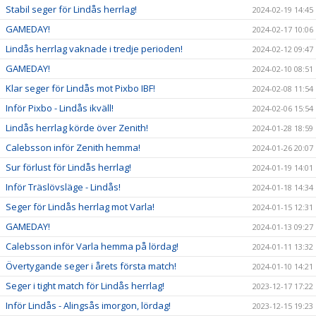
Stabil seger för Lindås herrlag!
2024-02-19 14:45
GAMEDAY!
2024-02-17 10:06
Lindås herrlag vaknade i tredje perioden!
2024-02-12 09:47
GAMEDAY!
2024-02-10 08:51
Klar seger för Lindås mot Pixbo IBF!
2024-02-08 11:54
Inför Pixbo - Lindås ikväll!
2024-02-06 15:54
Lindås herrlag körde över Zenith!
2024-01-28 18:59
Calebsson inför Zenith hemma!
2024-01-26 20:07
Sur förlust för Lindås herrlag!
2024-01-19 14:01
Inför Träslövsläge - Lindås!
2024-01-18 14:34
Seger för Lindås herrlag mot Varla!
2024-01-15 12:31
GAMEDAY!
2024-01-13 09:27
Calebsson inför Varla hemma på lördag!
2024-01-11 13:32
Övertygande seger i årets första match!
2024-01-10 14:21
Seger i tight match för Lindås herrlag!
2023-12-17 17:22
Inför Lindås - Alingsås imorgon, lördag!
2023-12-15 19:23