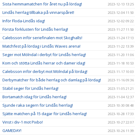
Sista hemmamatchen för året nu på lördag!
2023-12-13 13:25
Lindås herrlag tillbaka på vinnarspåret!
2023-12-04 11:50
Inför Floda-Lindås idag!
2023-12-02 09:22
Första förklusten för Lindås herrlag!
2023-11-27 11:50
Calebsson inför seriefinalen mot Skoghalls!
2023-11-24 17:13
Matchfest på lördag i Lindås Waves arena!
2023-11-22 13:39
Seger mot Mölndal i derbyt för Lindås herrlag!
2023-11-20 11:06
Kom och stötta Lindås herrar och damer idag!
2023-11-18 10:53
Calebsson inför derbyt mot Mölndal på lördag!
2023-11-17 10:03
Derbymatcher för både herrlag och damlag på lördag!
2023-11-16 09:36
Stabil seger för Lindås herrlag!
2023-11-05 21:21
Bortamatch idag för Lindås herrlag!
2023-11-04 12:37
Sjunde raka segern för Lindås herrlag!
2023-10-30 08:48
Sjätte matchen på 15 dagar för Lindås herrlag!
2023-10-28 17:33
Vinst i div-1 mot Pixbo!
2023-10-27 22:07
GAMEDAY!
2023-10-26 11:39