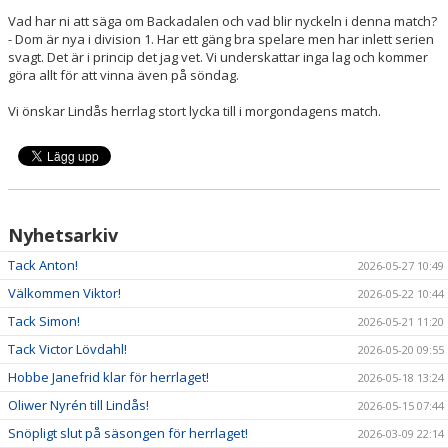
Vad har ni att säga om Backadalen och vad blir nyckeln i denna match?
- Dom är nya i division 1. Har ett gäng bra spelare men har inlett serien
svagt. Det är i princip det jag vet. Vi underskattar inga lag och kommer
göra allt för att vinna även på söndag.
Vi önskar Lindås herrlag stort lycka till i morgondagens match.
Nyhetsarkiv
Tack Anton!
2026-05-27 10:49
Välkommen Viktor!
2026-05-22 10:44
Tack Simon!
2026-05-21 11:20
Tack Victor Lövdahl!
2026-05-20 09:55
Hobbe Janefrid klar för herrlaget!
2026-05-18 13:24
Oliwer Nyrén till Lindås!
2026-05-15 07:44
Snöpligt slut på säsongen för herrlaget!
2026-03-09 22:14