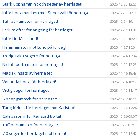
Stark upphämtning och seger av herrlaget!
2025-12-23 12:50
Inför bortamatchen mot Sundsvall för herrlaget!
2025-12-19 20:18
Tuff bortamatch för herrlaget!
2025-12-04 19:11
Förlust efter förlängning för herrlaget!
2025-12-01 11:38
Inför Lindås - Lund!
2025-11-28 18:27
Hemmamatch mot Lund på lördag!
2025-11-27 16:01
Tredje raka segern för herrlaget!
2025-11-24 15:34
Ny tuff bortamatch för herrlaget!
2025-11-20 12:23
Magisk insats av herrlaget!
2025-11-16 18:48
Vetlanda borta för herrlaget!
2025-11-14 10:52
Viktig seger för herrlaget!
2025-11-10 11:17
6-poängsmatch för herrlaget!
2025-11-07 10:11
Tung förlust för herrlaget mot Karlstad!
2025-10-27 17:26
Calebsson inför Karlstad borta!
2025-10-26 09:07
Tuff bortamatch för herrlaget!
2025-10-11 06:59
7-0 seger för herrlaget mot Lerum!
2025-10-09 16:42