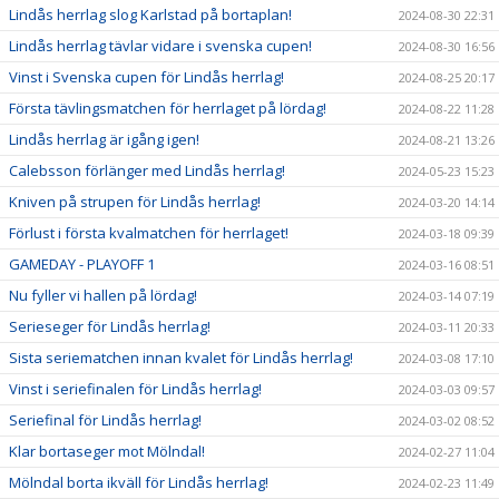
Lindås herrlag slog Karlstad på bortaplan!
2024-08-30 22:31
Lindås herrlag tävlar vidare i svenska cupen!
2024-08-30 16:56
Vinst i Svenska cupen för Lindås herrlag!
2024-08-25 20:17
Första tävlingsmatchen för herrlaget på lördag!
2024-08-22 11:28
Lindås herrlag är igång igen!
2024-08-21 13:26
Calebsson förlänger med Lindås herrlag!
2024-05-23 15:23
Kniven på strupen för Lindås herrlag!
2024-03-20 14:14
Förlust i första kvalmatchen för herrlaget!
2024-03-18 09:39
GAMEDAY - PLAYOFF 1
2024-03-16 08:51
Nu fyller vi hallen på lördag!
2024-03-14 07:19
Serieseger för Lindås herrlag!
2024-03-11 20:33
Sista seriematchen innan kvalet för Lindås herrlag!
2024-03-08 17:10
Vinst i seriefinalen för Lindås herrlag!
2024-03-03 09:57
Seriefinal för Lindås herrlag!
2024-03-02 08:52
Klar bortaseger mot Mölndal!
2024-02-27 11:04
Mölndal borta ikväll för Lindås herrlag!
2024-02-23 11:49