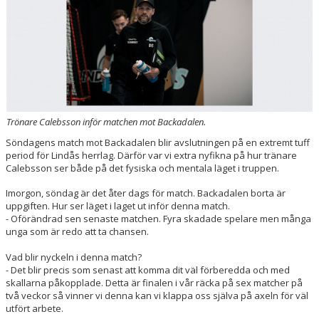
Trönare Calebsson inför matchen mot Backadalen.
Söndagens match mot Backadalen blir avslutningen på en extremt tuff
period för Lindås herrlag. Därför var vi extra nyfikna på hur tränare
Calebsson ser både på det fysiska och mentala läget i truppen.
Imorgon, söndag är det åter dags för match. Backadalen borta är
uppgiften. Hur ser läget i laget ut inför denna match.
- Oförändrad sen senaste matchen. Fyra skadade spelare men många
unga som är redo att ta chansen.
Vad blir nyckeln i denna match?
- Det blir precis som senast att komma dit väl förberedda och med
skallarna påkopplade. Detta är finalen i vår räcka på sex matcher på
två veckor så vinner vi denna kan vi klappa oss själva på axeln för väl
utfört arbete.