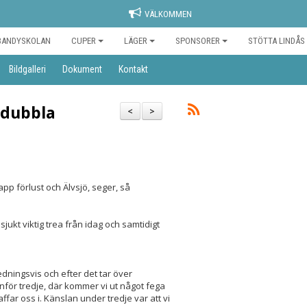
VÄLKOMMEN
BANDYSKOLAN
CUPER
LÄGER
SPONSORER
STÖTTA LINDÅS
Bildgalleri
Dokument
Kontakt
 dubbla
<
>
pp förlust och Älvsjö, seger, så
jukt viktig trea från idag och samtidigt
edningsvis och efter det tar över
nför tredje, där kommer vi ut något fega
far oss i. Känslan under tredje var att vi