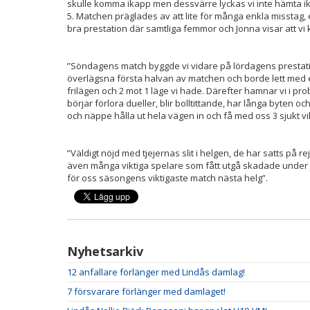
skulle komma ikapp men dessvärre lyckas vi inte hämta ik
5. Matchen präglades av att lite för många enkla misstag, 
bra prestation där samtliga femmor och Jonna visar att v
”Söndagens match byggde vi vidare på lördagens prestatio
överlägsna första halvan av matchen och borde lett med et
frilägen och 2 mot 1 läge vi hade. Därefter hamnar vi i pro
börjar förlora dueller, blir bolltittande, har långa byten oc
och näppe hålla ut hela vägen in och få med oss 3 sjukt v
”Väldigt nöjd med tjejernas slit i helgen, de har satts på
även många viktiga spelare som fått utgå skadade under ma
för oss säsongens viktigaste match nästa helg”.
Nyhetsarkiv
12 anfallare förlänger med Lindås damlag!
7 försvarare förlänger med damlaget!