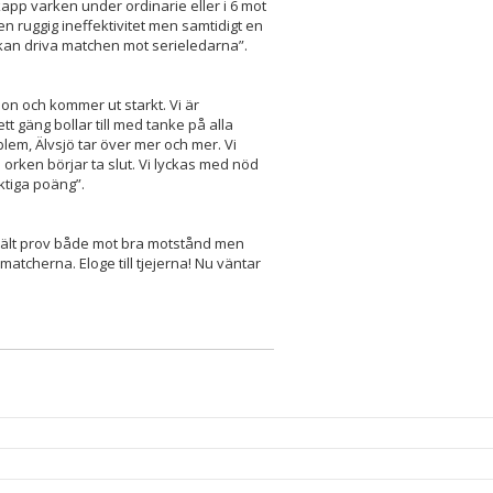
app varken under ordinarie eller i 6 mot
en ruggig ineffektivitet men samtidigt en
i kan driva matchen mot serieledarna”.
n och kommer ut starkt. Vi är
t gäng bollar till med tanke på alla
blem, Älvsjö tar över mer och mer. Vi
h orken börjar ta slut. Vi lyckas med nöd
iktiga poäng”.
 rejält prov både mot bra motstånd men
tcherna. Eloge till tjejerna! Nu väntar