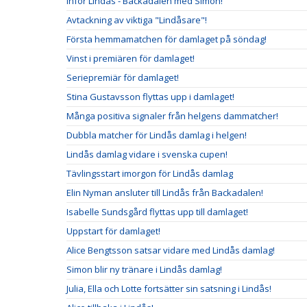
Inför Lindås - Backadalen med Simon!
Avtackning av viktiga "Lindåsare"!
Första hemmamatchen för damlaget på söndag!
Vinst i premiären för damlaget!
Seriepremiär för damlaget!
Stina Gustavsson flyttas upp i damlaget!
Många positiva signaler från helgens dammatcher!
Dubbla matcher för Lindås damlag i helgen!
Lindås damlag vidare i svenska cupen!
Tävlingsstart imorgon för Lindås damlag
Elin Nyman ansluter till Lindås från Backadalen!
Isabelle Sundsgård flyttas upp till damlaget!
Uppstart för damlaget!
Alice Bengtsson satsar vidare med Lindås damlag!
Simon blir ny tränare i Lindås damlag!
Julia, Ella och Lotte fortsätter sin satsning i Lindås!