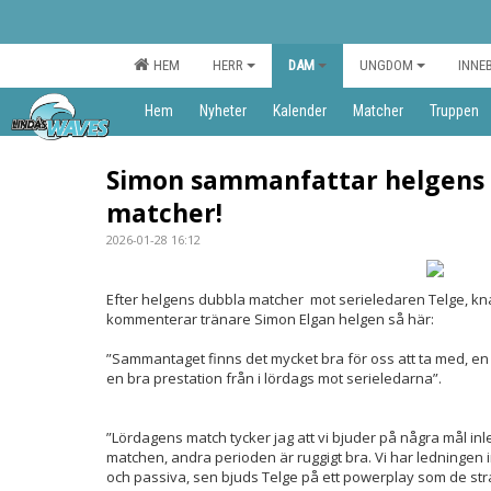
HEM
HERR
DAM
UNGDOM
INNE
Hem
Nyheter
Kalender
Matcher
Truppen
Simon sammanfattar helgens
matcher!
2026-01-28 16:12
Efter helgens dubbla matcher
mot serieledaren Telge, kna
kommenterar tränare Simon Elgan helgen så här:
”Sammantaget finns det mycket bra för oss att ta med, en s
en bra prestation från i lördags mot serieledarna”.
”Lördagens match tycker jag att vi bjuder på några mål inl
matchen, andra perioden är ruggigt bra. Vi har ledningen i
och passiva, sen bjuds Telge på ett powerplay som de straf