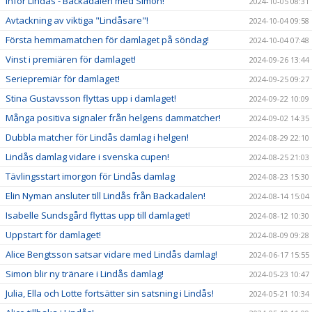
Inför Lindås - Backadalen med Simon!
2024-10-05 08:31
Avtackning av viktiga "Lindåsare"!
2024-10-04 09:58
Första hemmamatchen för damlaget på söndag!
2024-10-04 07:48
Vinst i premiären för damlaget!
2024-09-26 13:44
Seriepremiär för damlaget!
2024-09-25 09:27
Stina Gustavsson flyttas upp i damlaget!
2024-09-22 10:09
Många positiva signaler från helgens dammatcher!
2024-09-02 14:35
Dubbla matcher för Lindås damlag i helgen!
2024-08-29 22:10
Lindås damlag vidare i svenska cupen!
2024-08-25 21:03
Tävlingsstart imorgon för Lindås damlag
2024-08-23 15:30
Elin Nyman ansluter till Lindås från Backadalen!
2024-08-14 15:04
Isabelle Sundsgård flyttas upp till damlaget!
2024-08-12 10:30
Uppstart för damlaget!
2024-08-09 09:28
Alice Bengtsson satsar vidare med Lindås damlag!
2024-06-17 15:55
Simon blir ny tränare i Lindås damlag!
2024-05-23 10:47
Julia, Ella och Lotte fortsätter sin satsning i Lindås!
2024-05-21 10:34