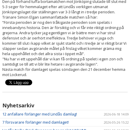
Den på förhand tuffa bortamatchen mot Jönköping slutade till slut med
5-3 seger för hemmalaget efter att Lindås verkligen utmanat
Jönköpingslaget där ställningen var 3-3 långt in i tredje perioden.
Tränare Simon Elgan sammanfattade matchen så här:
”Första perioden är nog den tråkigaste perioden som spelats i
innebandyns historia. Den är försiktig och vi får inte riktigt ordning på
grejerna. Andra tycker jag egentligen vi är bättre men vi har strul
defensivt och är oerhört ineffektiva. Tredje behöver vi jaga och
kommer till slut i kapp vilket är sjukt starkt och i tredje är vi riktigt bra! Vi
släpper sedan avgörande målet på frislag vilket kommer gräma mig
hela uppehållet och det allra sista i öppet mål”.
"Nu har vi ett uppehåll där vi kan få ordning på spelet i egen zon och
samtidigt se till att vi blir lite hetare i avgörande lägen".
Nästa match för damlaget spelas söndagen den 21 december hemma
mot Lockerud.
Nyhetsarkiv
12 anfallare förlänger med Lindås damlag!
2026-06-18 14:09
7 försvarare förlänger med damlaget!
2026-05-26 15:22