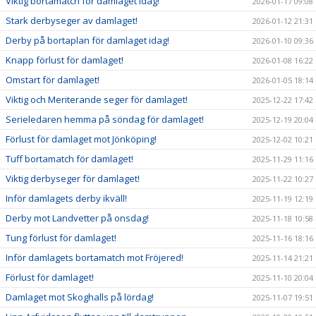
Viktig bortamatch för damlaget idag!
2026-01-17 09:08
Stark derbyseger av damlaget!
2026-01-12 21:31
Derby på bortaplan för damlaget idag!
2026-01-10 09:36
Knapp förlust för damlaget!
2026-01-08 16:22
Omstart för damlaget!
2026-01-05 18:14
Viktig och Meriterande seger för damlaget!
2025-12-22 17:42
Serieledaren hemma på söndag för damlaget!
2025-12-19 20:04
Förlust för damlaget mot Jönköping!
2025-12-02 10:21
Tuff bortamatch för damlaget!
2025-11-29 11:16
Viktig derbyseger för damlaget!
2025-11-22 10:27
Inför damlagets derby ikväll!
2025-11-19 12:19
Derby mot Landvetter på onsdag!
2025-11-18 10:58
Tung förlust för damlaget!
2025-11-16 18:16
Inför damlagets bortamatch mot Fröjered!
2025-11-14 21:21
Förlust för damlaget!
2025-11-10 20:04
Damlaget mot Skoghalls på lördag!
2025-11-07 19:51