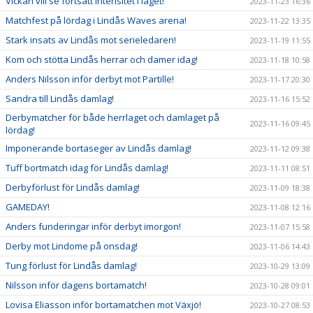
Vickan vill se fortsatt intensitet i laget!
2023-11-23 16:36
Matchfest på lördag i Lindås Waves arena!
2023-11-22 13:35
Stark insats av Lindås mot serieledaren!
2023-11-19 11:55
Kom och stötta Lindås herrar och damer idag!
2023-11-18 10:58
Anders Nilsson inför derbyt mot Partille!
2023-11-17 20:30
Sandra till Lindås damlag!
2023-11-16 15:52
Derbymatcher för både herrlaget och damlaget på
2023-11-16 09:45
lördag!
Imponerande bortaseger av Lindås damlag!
2023-11-12 09:38
Tuff bortmatch idag för Lindås damlag!
2023-11-11 08:51
Derbyförlust för Lindås damlag!
2023-11-09 18:38
GAMEDAY!
2023-11-08 12:16
Anders funderingar inför derbyt imorgon!
2023-11-07 15:58
Derby mot Lindome på onsdag!
2023-11-06 14:43
Tung förlust för Lindås damlag!
2023-10-29 13:09
Nilsson inför dagens bortamatch!
2023-10-28 09:01
Lovisa Eliasson inför bortamatchen mot Växjö!
2023-10-27 08:53