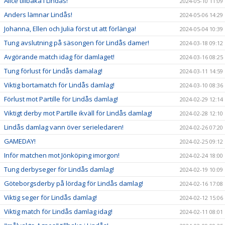
Alice tillbaka i Lindås!
2024-05-10 11:09
Anders lämnar Lindås!
2024-05-06 14:29
Johanna, Ellen och Julia först ut att förlänga!
2024-05-04 10:39
Tung avslutning på säsongen för Lindås damer!
2024-03-18 09:12
Avgörande match idag för damlaget!
2024-03-16 08:25
Tung förlust för Lindås damalag!
2024-03-11 14:59
Viktig bortamatch för Lindås damlag!
2024-03-10 08:36
Förlust mot Partille för Lindås damlag!
2024-02-29 12:14
Viktigt derby mot Partille ikväll för Lindås damlag!
2024-02-28 12:10
Lindås damlag vann över serieledaren!
2024-02-26 07:20
GAMEDAY!
2024-02-25 09:12
Inför matchen mot Jönköping imorgon!
2024-02-24 18:00
Tung derbyseger för Lindås damlag!
2024-02-19 10:09
Göteborgsderby på lördag för Lindås damlag!
2024-02-16 17:08
Viktig seger för Lindås damlag!
2024-02-12 15:06
Viktig match för Lindås damlag idag!
2024-02-11 08:01