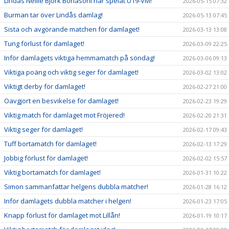
Lindås Nellie Björk Bonasoni har spelat U19-VM!
2026-05-15 07:32
Burman tar över Lindås damlag!
2026-05-13 07:45
Sista och avgörande matchen för damlaget!
2026-03-13 13:08
Tung förlust för damlaget!
2026-03-09 22:25
Inför damlagets viktiga hemmamatch på söndag!
2026-03-06 09:13
Viktiga poäng och viktig seger för damlaget!
2026-03-02 13:02
Viktigt derby för damlaget!
2026-02-27 21:00
Oavgjort en besvikelse för damlaget!
2026-02-23 19:29
Viktig match för damlaget mot Fröjered!
2026-02-20 21:31
Viktig seger för damlaget!
2026-02-17 09:43
Tuff bortamatch för damlaget!
2026-02-13 17:29
Jobbig förlust för damlaget!
2026-02-02 15:57
Viktig bortamatch för damlaget!
2026-01-31 10:22
Simon sammanfattar helgens dubbla matcher!
2026-01-28 16:12
Inför damlagets dubbla matcher i helgen!
2026-01-23 17:05
Knapp förlust för damlaget mot Lillån!
2026-01-19 10:17