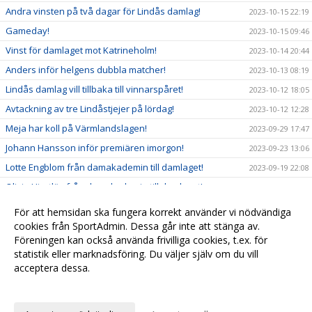
Andra vinsten på två dagar för Lindås damlag!
2023-10-15 22:19
Gameday!
2023-10-15 09:46
Vinst för damlaget mot Katrineholm!
2023-10-14 20:44
Anders inför helgens dubbla matcher!
2023-10-13 08:19
Lindås damlag vill tillbaka till vinnarspåret!
2023-10-12 18:05
Avtackning av tre Lindåstjejer på lördag!
2023-10-12 12:28
Meja har koll på Värmlandslagen!
2023-09-29 17:47
Johann Hansson inför premiären imorgon!
2023-09-23 13:06
Lotte Engblom från damakademin till damlaget!
2023-09-19 22:08
Olivia Hjortlöv från damakademin till damlaget!
2023-09-18 10:32
Truppbygget fortsätter med Jennifer Johnsson!
2023-09-06 12:32
För att hemsidan ska fungera korrekt använder vi nödvändiga
cookies från SportAdmin. Dessa går inte att stänga av.
2023-09-06 11:56
Föreningen kan också använda frivilliga cookies, t.ex. för
Ung powerforward ansluter till Lindås damlag!
2023-05-05 08:29
statistik eller marknadsföring. Du väljer själv om du vill
acceptera dessa.
Anpassa dina val
Cookie-
Gå till
inställningar
Webbversion