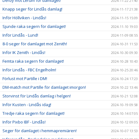
Derby mot Lerum för damlaget!
2024-11-22 21:40
Knapp seger för Lindås damlag!
2024-11-17 21:38
Inför Höllviken - Lindås!
2024-11-15 15:09
Sjunde raka segern för damlaget!
2024-11-10 19:03
Inför Lindås - Lund!
2024-11-09 08:55
8-0 seger för damlaget mot Zenith!
2024-10-31 11:53
Inför IK Zenith - Lindås!
2024-10-30 09:30
Femta raka segern för damlaget!
2024-10-28 10:43
Inför Lindås - FBC Engelholm!
2024-10-25 20:46
Förlust mot Partille i DM!
2024-10-24 17:23
DM-match mot Partille för damlaget imorgon!
2024-10-22 13:46
Storvinst för Lindås damlag i helgen!
2024-10-21 12:08
Inför Kusten - Lindås idag!
2024-10-19 09:58
Tredje raka segern för damlaget!
2024-10-14 07:05
Inför Pixbo IBF - Lindås!
2024-10-12 09:05
Seger för damlaget i hemmapremiären!
2024-10-07 13:53