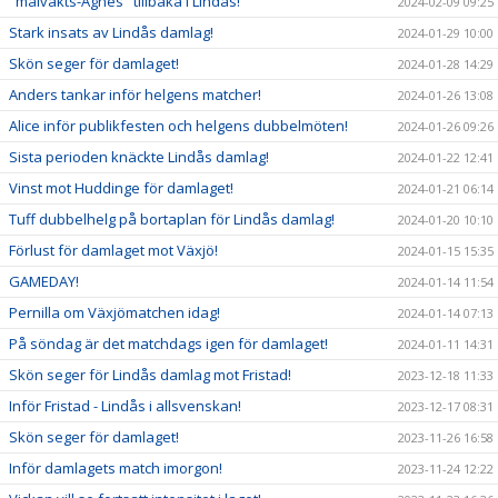
"målvakts-Agnes" tillbaka i Lindås!
2024-02-09 09:25
Stark insats av Lindås damlag!
2024-01-29 10:00
Skön seger för damlaget!
2024-01-28 14:29
Anders tankar inför helgens matcher!
2024-01-26 13:08
Alice inför publikfesten och helgens dubbelmöten!
2024-01-26 09:26
Sista perioden knäckte Lindås damlag!
2024-01-22 12:41
Vinst mot Huddinge för damlaget!
2024-01-21 06:14
Tuff dubbelhelg på bortaplan för Lindås damlag!
2024-01-20 10:10
Förlust för damlaget mot Växjö!
2024-01-15 15:35
GAMEDAY!
2024-01-14 11:54
Pernilla om Växjömatchen idag!
2024-01-14 07:13
På söndag är det matchdags igen för damlaget!
2024-01-11 14:31
Skön seger för Lindås damlag mot Fristad!
2023-12-18 11:33
Inför Fristad - Lindås i allsvenskan!
2023-12-17 08:31
Skön seger för damlaget!
2023-11-26 16:58
Inför damlagets match imorgon!
2023-11-24 12:22