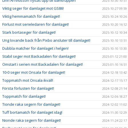
Linn Arfvidsson flyttas upp till damtruppen
2025-10-30 10:51
Viktig seger för damlaget mot GS86!
2025-10-27 09:59
Viktig hemmamatch för damlaget!
2025-10-24 10:26
Förlust mot serieledaren för damlaget!
2025-10-20 16:12
Stark bortaseger för damlaget!
2025-10-12 10:34
Ung lovande back från Pixbo ansluter till damlaget!
2025-10-10 13:51
Dubbla matcher för damlaget i helgen!
2025-10-10 13:30
Stabil seger mot Backadalen för damlaget!
2025-01-12 21:00
Omstart i serien mot Backadalen för damlaget!
2025-01-10 16:51
10-0 seger mot Onsala för damlaget!
2024-12-18 13:42
Toppmatch mot Onsala ikväll!
2024-12-17 15:17
Första förlusten för damlaget!
2024-12-08 21:14
Toppmatch för damlaget!
2024-12-06 18:27
Tionde raka segern för damlaget!
2024-12-02 11:02
Tuff bortamatch för damlaget idag!
2024-11-30 12:29
Nionde raka segern för damlaget!
2024-11-24 22:17