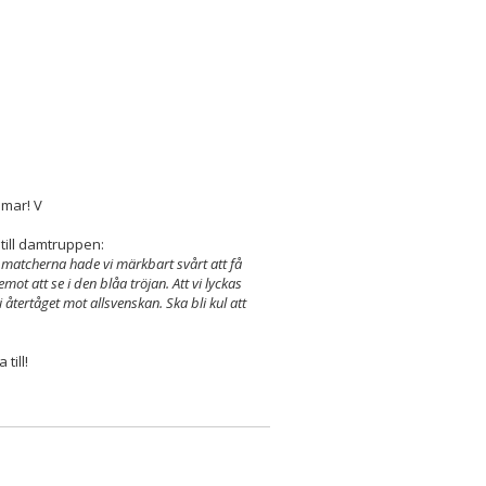
mmar! V
till damtruppen:
 matcherna hade vi märkbart svårt att få
ot att se i den blåa tröjan. Att vi lyckas
i återtåget mot allsvenskan. Ska bli kul att
till!