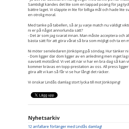
Samtidigt kändes det lite som en tappad poäng för jag tycke
bättre laget. Vi släppte in lite för billiga mål och hade lite 
en otrolig moral.
Med tanke på tabellen, så är ju varje match nu väldigt vik
ni er på något annorlunda sätt?
- Det är som jag svarat innan. Man måste acceptera och äl
bästa sätt för att göra vårat så bra som möjligt och ta en m
Ni möter serieledaren Jönköping på söndag. Hur tänker n
- Dom ligger där dom ligger av en anledning men inget lag
oavsett motstånd. Vi vet att när vi har en bra dag så kan vi 
kommer krävas en topp-prestation av oss. All press ligger 
göra allt vi kan så får vi se hur långt det räcker.
Vi önskar Lindås damlag stort lycka till mot Jönköping!
Nyhetsarkiv
12 anfallare förlänger med Lindås damlag!