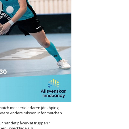
 match mot serieledaren Jönköping
änare Anders Nilsson inför matchen.
ur har det påverkat truppen?
chen utvecklade sig.