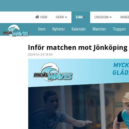
HEM
HERR
DAM
UNGDOM
INNE
Hem
Nyheter
Kalender
Matcher
Truppen
Inför matchen mot Jönköping
2024-02-24 18:00