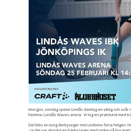
Imorgon, söndag spelar Lindås damlag en viktig och svår
hemma i Lindås Waves arena. Vi tog en pratstund med tr
Det blev en tung derbyseger mot Lindome förra helgen. H
- Ja det var absolut en härlig seger med tanke på hur mat