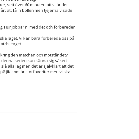
r, sett över 60 minuter, att vi är det
svårt att få in bollen men tjejerna visade
tig. Hur jobbar ni med det och förbereder
ska läget. Vi kan bara förbereda oss på
atch i taget.
i kring den matchen och motståndet?
 i denna serien kan känna sig säkert
slå alla lag men det är självklart att det
på JIK som är storfavoriter men vi ska