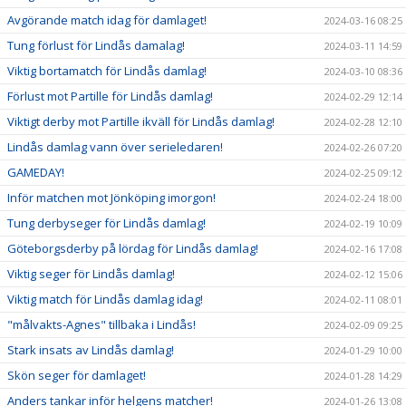
Avgörande match idag för damlaget!
2024-03-16 08:25
Tung förlust för Lindås damalag!
2024-03-11 14:59
Viktig bortamatch för Lindås damlag!
2024-03-10 08:36
Förlust mot Partille för Lindås damlag!
2024-02-29 12:14
Viktigt derby mot Partille ikväll för Lindås damlag!
2024-02-28 12:10
Lindås damlag vann över serieledaren!
2024-02-26 07:20
GAMEDAY!
2024-02-25 09:12
Inför matchen mot Jönköping imorgon!
2024-02-24 18:00
Tung derbyseger för Lindås damlag!
2024-02-19 10:09
Göteborgsderby på lördag för Lindås damlag!
2024-02-16 17:08
Viktig seger för Lindås damlag!
2024-02-12 15:06
Viktig match för Lindås damlag idag!
2024-02-11 08:01
"målvakts-Agnes" tillbaka i Lindås!
2024-02-09 09:25
Stark insats av Lindås damlag!
2024-01-29 10:00
Skön seger för damlaget!
2024-01-28 14:29
Anders tankar inför helgens matcher!
2024-01-26 13:08