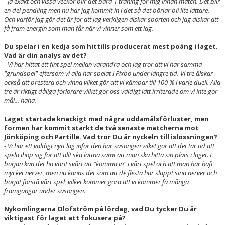
- Ja exakt och vissa veckor blir det bara 1 träning för mig innan match. Det blir
en del pendling men nu har jag kommit in i det så det börjar bli lite lättare.
Och varför jag gör det är för att jag verkligen älskar sporten och jag älskar att
få fram energin som man får när vi vinner som ett lag.
Du spelar i en kedja som hittills producerat mest poäng i laget.
Vad är din analys av det?
- Vi har hittat ett fint spel mellan varandra och jag tror att vi har samma
"grundspel" eftersom vi alla har spelat i Pixbo under längre tid. Vi tre älskar
också att prestera och vinna vilket gör att vi kämpar till 100 % i varje duell. Alla
tre är riktigt dåliga förlorare vilket gör oss väldigt lätt irriterade om vi inte gör
mål... haha.
Laget startade knackigt med några uddamålsförluster, men
formen har kommit starkt de två senaste matcherna mot
Jönköping och Partille. Vad tror Du är nyckeln till islossningen?
- Vi har ett väldigt nytt lag inför den här säsongen vilket gör att det tar tid att
spela ihop sig för att allt ska lättna samt att man ska hitta sin plats i laget. I
början kan det ha varit svårt att "komma in" i vårt spel och att man har haft
mycket nerver, men nu känns det som att de flesta har släppt sina nerver och
börjat förstå vårt spel, vilket kommer göra att vi kommer få många
framgångar under säsongen.
Nykomlingarna Olofström på lördag, vad Du tycker Du är
viktigast för laget att fokusera på?