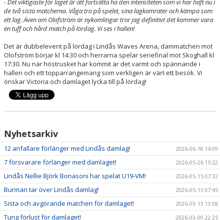
- Det viktigaste för laget är att fortsätta ha den intensiteten som vi har haft nu i
de två sista matcherna. Våga tro på spelet, sina lagkamrater och kämpa som
ett lag. Även om Olofström är nykomlingar tror jag definitivt det kommer vara
en tuff och hård match på lördag. Vi ses i hallen!
Det är dubbelevent på lördag i Lindås Waves Arena, dammatchen mot
Olofström börjar kl 14:30 och herrarna spelar seriefinal mot Skoghall kl
17:30. Nu när höstrusket har kommit är det varmt och spännande i
hallen och ett topparrangemang som verkligen är värt ett besök. Vi
önskar Victoria och damlaget lycka till på lördag!
Nyhetsarkiv
12 anfallare förlänger med Lindås damlag!
2026-06-18 14:09
7 försvarare förlänger med damlaget!
2026-05-26 15:22
Lindås Nellie Björk Bonasoni har spelat U19-VM!
2026-05-15 07:32
Burman tar över Lindås damlag!
2026-05-13 07:45
Sista och avgörande matchen för damlaget!
2026-03-13 13:08
Tung förlust för damlaget!
2026-03-09 22:25