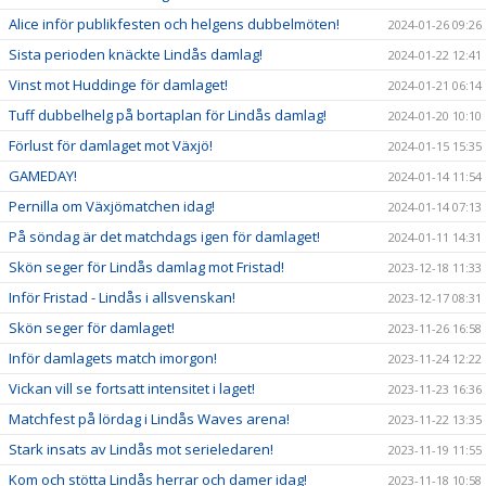
Alice inför publikfesten och helgens dubbelmöten!
2024-01-26 09:26
Sista perioden knäckte Lindås damlag!
2024-01-22 12:41
Vinst mot Huddinge för damlaget!
2024-01-21 06:14
Tuff dubbelhelg på bortaplan för Lindås damlag!
2024-01-20 10:10
Förlust för damlaget mot Växjö!
2024-01-15 15:35
GAMEDAY!
2024-01-14 11:54
Pernilla om Växjömatchen idag!
2024-01-14 07:13
På söndag är det matchdags igen för damlaget!
2024-01-11 14:31
Skön seger för Lindås damlag mot Fristad!
2023-12-18 11:33
Inför Fristad - Lindås i allsvenskan!
2023-12-17 08:31
Skön seger för damlaget!
2023-11-26 16:58
Inför damlagets match imorgon!
2023-11-24 12:22
Vickan vill se fortsatt intensitet i laget!
2023-11-23 16:36
Matchfest på lördag i Lindås Waves arena!
2023-11-22 13:35
Stark insats av Lindås mot serieledaren!
2023-11-19 11:55
Kom och stötta Lindås herrar och damer idag!
2023-11-18 10:58