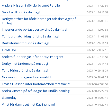
Anders Nilsson inför derbyt mot Partille!
2023-11-17 20:30
Sandra till Lindås damlag!
2023-11-16 15:52
Derbymatcher för både herrlaget och damlaget på
2023-11-16 09:45
lördag!
Imponerande bortaseger av Lindås damlag!
2023-11-12 09:38
Tuff bortmatch idag för Lindås damlag!
2023-11-11 08:51
Derbyförlust för Lindås damlag!
2023-11-09 18:38
GAMEDAY!
2023-11-08 12:16
Anders funderingar inför derbyt imorgon!
2023-11-07 15:58
Derby mot Lindome på onsdag!
2023-11-06 14:43
Tung förlust för Lindås damlag!
2023-10-29 13:09
Nilsson inför dagens bortamatch!
2023-10-28 09:01
Lovisa Eliasson inför bortamatchen mot Växjö!
2023-10-27 08:53
Andra vinsten på två dagar för Lindås damlag!
2023-10-15 22:19
Gameday!
2023-10-15 09:46
Vinst för damlaget mot Katrineholm!
2023-10-14 20:44