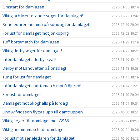
Omstart för damlaget!
2026-01-05 18:14
Viktig och Meriterande seger för damlaget!
2025-12-22 17:42
Serieledaren hemma på söndag för damlaget!
2025-12-19 20:04
Förlust för damlaget mot Jönköping!
2025-12-02 10:21
Tuff bortamatch för damlaget!
2025-11-29 11:16
Viktig derbyseger för damlaget!
2025-11-22 10:27
Inför damlagets derby ikväll!
2025-11-19 12:19
Derby mot Landvetter på onsdag!
2025-11-18 10:58
Tung förlust för damlaget!
2025-11-16 18:16
Inför damlagets bortamatch mot Fröjered!
2025-11-14 21:21
Förlust för damlaget!
2025-11-10 20:04
Damlaget mot Skoghalls på lördag!
2025-11-07 19:51
Linn Arfvidsson flyttas upp till damtruppen
2025-10-30 10:51
Viktig seger för damlaget mot GS86!
2025-10-27 09:59
Viktig hemmamatch för damlaget!
2025-10-24 10:26
Förlust mot serieledaren för damlaget!
2025-10-20 16:12