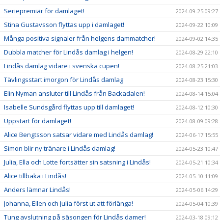
Seriepremiär för damlaget!
2024-09-25 09:27
Stina Gustavsson flyttas upp i damlaget!
2024-09-22 10:09
Många positiva signaler från helgens dammatcher!
2024-09-02 14:35
Dubbla matcher för Lindås damlag i helgen!
2024-08-29 22:10
Lindås damlag vidare i svenska cupen!
2024-08-25 21:03
Tävlingsstart imorgon för Lindås damlag
2024-08-23 15:30
Elin Nyman ansluter till Lindås från Backadalen!
2024-08-14 15:04
Isabelle Sundsgård flyttas upp till damlaget!
2024-08-12 10:30
Uppstart för damlaget!
2024-08-09 09:28
Alice Bengtsson satsar vidare med Lindås damlag!
2024-06-17 15:55
Simon blir ny tränare i Lindås damlag!
2024-05-23 10:47
Julia, Ella och Lotte fortsätter sin satsning i Lindås!
2024-05-21 10:34
Alice tillbaka i Lindås!
2024-05-10 11:09
Anders lämnar Lindås!
2024-05-06 14:29
Johanna, Ellen och Julia först ut att förlänga!
2024-05-04 10:39
Tung avslutning på säsongen för Lindås damer!
2024-03-18 09:12