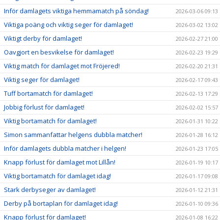
Inför damlagets viktiga hemmamatch på söndag!
2026-03-06 09:13
Viktiga poäng och viktig seger för damlaget!
2026-03-02 13:02
Viktigt derby för damlaget!
2026-02-27 21:00
Oavgjort en besvikelse för damlaget!
2026-02-23 19:29
Viktig match för damlaget mot Fröjered!
2026-02-20 21:31
Viktig seger för damlaget!
2026-02-17 09:43
Tuff bortamatch för damlaget!
2026-02-13 17:29
Jobbig förlust för damlaget!
2026-02-02 15:57
Viktig bortamatch för damlaget!
2026-01-31 10:22
Simon sammanfattar helgens dubbla matcher!
2026-01-28 16:12
Inför damlagets dubbla matcher i helgen!
2026-01-23 17:05
Knapp förlust för damlaget mot Lillån!
2026-01-19 10:17
Viktig bortamatch för damlaget idag!
2026-01-17 09:08
Stark derbyseger av damlaget!
2026-01-12 21:31
Derby på bortaplan för damlaget idag!
2026-01-10 09:36
Knapp förlust för damlaget!
2026-01-08 16:22