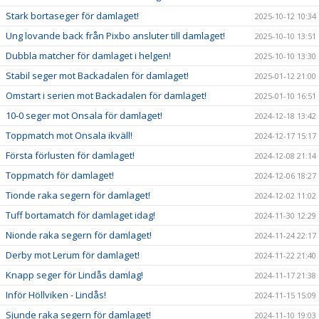
Stark bortaseger för damlaget!
2025-10-12 10:34
Ung lovande back från Pixbo ansluter till damlaget!
2025-10-10 13:51
Dubbla matcher för damlaget i helgen!
2025-10-10 13:30
Stabil seger mot Backadalen för damlaget!
2025-01-12 21:00
Omstart i serien mot Backadalen för damlaget!
2025-01-10 16:51
10-0 seger mot Onsala för damlaget!
2024-12-18 13:42
Toppmatch mot Onsala ikväll!
2024-12-17 15:17
Första förlusten för damlaget!
2024-12-08 21:14
Toppmatch för damlaget!
2024-12-06 18:27
Tionde raka segern för damlaget!
2024-12-02 11:02
Tuff bortamatch för damlaget idag!
2024-11-30 12:29
Nionde raka segern för damlaget!
2024-11-24 22:17
Derby mot Lerum för damlaget!
2024-11-22 21:40
Knapp seger för Lindås damlag!
2024-11-17 21:38
Inför Höllviken - Lindås!
2024-11-15 15:09
Sjunde raka segern för damlaget!
2024-11-10 19:03