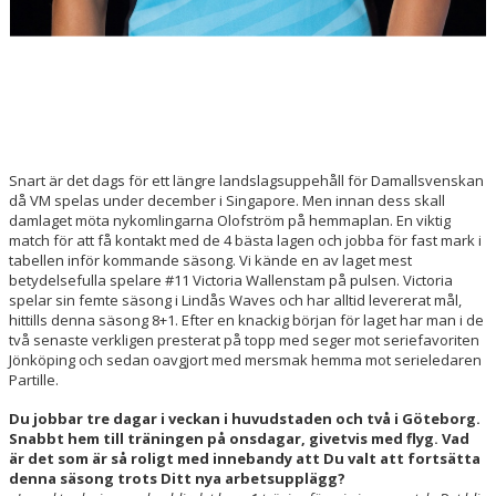
Snart är det dags för ett längre landslagsuppehåll för Damallsvenskan
då VM spelas under december i Singapore. Men innan dess skall
damlaget möta nykomlingarna Olofström på hemmaplan. En viktig
match för att få kontakt med de 4 bästa lagen och jobba för fast mark i
tabellen inför kommande säsong. Vi kände en av laget mest
betydelsefulla spelare #11 Victoria Wallenstam på pulsen. Victoria
spelar sin femte säsong i Lindås Waves och har alltid levererat mål,
hittills denna säsong 8+1. Efter en knackig början för laget har man i de
två senaste verkligen presterat på topp med seger mot seriefavoriten
Jönköping och sedan oavgjort med mersmak hemma mot serieledaren
Partille.
Du jobbar tre dagar i veckan i huvudstaden och två i Göteborg.
Snabbt hem till träningen på onsdagar, givetvis med flyg. Vad
är det som är så roligt med innebandy att Du valt att fortsätta
denna säsong trots Ditt nya arbetsupplägg?