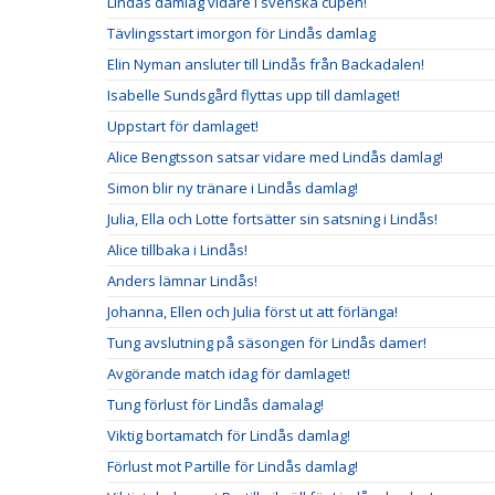
Lindås damlag vidare i svenska cupen!
Tävlingsstart imorgon för Lindås damlag
Elin Nyman ansluter till Lindås från Backadalen!
Isabelle Sundsgård flyttas upp till damlaget!
Uppstart för damlaget!
Alice Bengtsson satsar vidare med Lindås damlag!
Simon blir ny tränare i Lindås damlag!
Julia, Ella och Lotte fortsätter sin satsning i Lindås!
Alice tillbaka i Lindås!
Anders lämnar Lindås!
Johanna, Ellen och Julia först ut att förlänga!
Tung avslutning på säsongen för Lindås damer!
Avgörande match idag för damlaget!
Tung förlust för Lindås damalag!
Viktig bortamatch för Lindås damlag!
Förlust mot Partille för Lindås damlag!