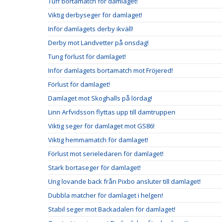
Tuff bortamatch för damlaget!
Viktig derbyseger för damlaget!
Inför damlagets derby ikväll!
Derby mot Landvetter på onsdag!
Tung förlust för damlaget!
Inför damlagets bortamatch mot Fröjered!
Förlust för damlaget!
Damlaget mot Skoghalls på lördag!
Linn Arfvidsson flyttas upp till damtruppen
Viktig seger för damlaget mot GS86!
Viktig hemmamatch för damlaget!
Förlust mot serieledaren för damlaget!
Stark bortaseger för damlaget!
Ung lovande back från Pixbo ansluter till damlaget!
Dubbla matcher för damlaget i helgen!
Stabil seger mot Backadalen för damlaget!