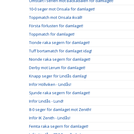
Omstart i serien mot Backadalen för damlaget!
10-0 seger mot Onsala för damlaget!
Toppmatch mot Onsala ikväll!
Första förlusten för damlaget!
Toppmatch för damlaget!
Tionde raka segern för damlaget!
Tuff bortamatch för damlaget idag!
Nionde raka segern för damlaget!
Derby mot Lerum för damlaget!
Knapp seger för Lindås damlag!
Inför Höllviken - Lindås!
Sjunde raka segern för damlaget!
Inför Lindås - Lund!
8-0 seger för damlaget mot Zenith!
Inför IK Zenith - Lindås!
Femta raka segern för damlaget!