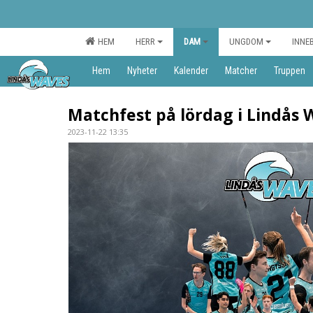
HEM
HERR
DAM
UNGDOM
INNE
Hem
Nyheter
Kalender
Matcher
Truppen
Matchfest på lördag i Lindås 
2023-11-22 13:35