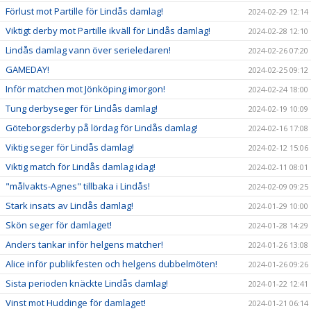
Förlust mot Partille för Lindås damlag!
2024-02-29 12:14
Viktigt derby mot Partille ikväll för Lindås damlag!
2024-02-28 12:10
Lindås damlag vann över serieledaren!
2024-02-26 07:20
GAMEDAY!
2024-02-25 09:12
Inför matchen mot Jönköping imorgon!
2024-02-24 18:00
Tung derbyseger för Lindås damlag!
2024-02-19 10:09
Göteborgsderby på lördag för Lindås damlag!
2024-02-16 17:08
Viktig seger för Lindås damlag!
2024-02-12 15:06
Viktig match för Lindås damlag idag!
2024-02-11 08:01
"målvakts-Agnes" tillbaka i Lindås!
2024-02-09 09:25
Stark insats av Lindås damlag!
2024-01-29 10:00
Skön seger för damlaget!
2024-01-28 14:29
Anders tankar inför helgens matcher!
2024-01-26 13:08
Alice inför publikfesten och helgens dubbelmöten!
2024-01-26 09:26
Sista perioden knäckte Lindås damlag!
2024-01-22 12:41
Vinst mot Huddinge för damlaget!
2024-01-21 06:14