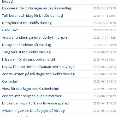
lördag!
Imponerande bortaseger av Lindås damlag!
2023-11-12 09:38
Tuff bortmatch idag för Lindås damlag!
2023-11-11 08:51
Derbyförlust för Lindås damlag!
2023-11-09 18:38
GAMEDAY!
2023-11-08 12:16
Anders funderingar inför derbyt imorgon!
2023-11-07 15:58
Derby mot Lindome på onsdag!
2023-11-06 14:43
Tung förlust för Lindås damlag!
2023-10-29 13:09
Nilsson inför dagens bortamatch!
2023-10-28 09:01
Lovisa Eliasson inför bortamatchen mot Växjö!
2023-10-27 08:53
Andra vinsten på två dagar för Lindås damlag!
2023-10-15 22:19
Gameday!
2023-10-15 09:46
Vinst för damlaget mot Katrineholm!
2023-10-14 20:44
Anders inför helgens dubbla matcher!
2023-10-13 08:19
Lindås damlag vill tillbaka till vinnarspåret!
2023-10-12 18:05
Avtackning av tre Lindåstjejer på lördag!
2023-10-12 12:28