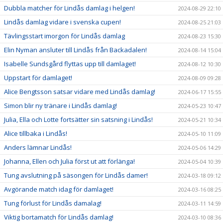
Dubbla matcher för Lindås damlag i helgen!
2024-08-29 22:10
Lindås damlag vidare i svenska cupen!
2024-08-25 21:03
Tävlingsstart imorgon för Lindås damlag
2024-08-23 15:30
Elin Nyman ansluter till Lindås från Backadalen!
2024-08-14 15:04
Isabelle Sundsgård flyttas upp till damlaget!
2024-08-12 10:30
Uppstart för damlaget!
2024-08-09 09:28
Alice Bengtsson satsar vidare med Lindås damlag!
2024-06-17 15:55
Simon blir ny tränare i Lindås damlag!
2024-05-23 10:47
Julia, Ella och Lotte fortsätter sin satsning i Lindås!
2024-05-21 10:34
Alice tillbaka i Lindås!
2024-05-10 11:09
Anders lämnar Lindås!
2024-05-06 14:29
Johanna, Ellen och Julia först ut att förlänga!
2024-05-04 10:39
Tung avslutning på säsongen för Lindås damer!
2024-03-18 09:12
Avgörande match idag för damlaget!
2024-03-16 08:25
Tung förlust för Lindås damalag!
2024-03-11 14:59
Viktig bortamatch för Lindås damlag!
2024-03-10 08:36