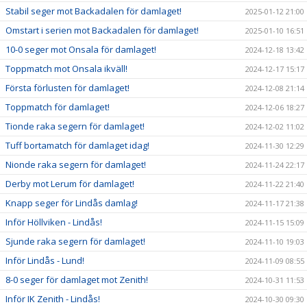
Stabil seger mot Backadalen för damlaget!
2025-01-12 21:00
Omstart i serien mot Backadalen för damlaget!
2025-01-10 16:51
10-0 seger mot Onsala för damlaget!
2024-12-18 13:42
Toppmatch mot Onsala ikväll!
2024-12-17 15:17
Första förlusten för damlaget!
2024-12-08 21:14
Toppmatch för damlaget!
2024-12-06 18:27
Tionde raka segern för damlaget!
2024-12-02 11:02
Tuff bortamatch för damlaget idag!
2024-11-30 12:29
Nionde raka segern för damlaget!
2024-11-24 22:17
Derby mot Lerum för damlaget!
2024-11-22 21:40
Knapp seger för Lindås damlag!
2024-11-17 21:38
Inför Höllviken - Lindås!
2024-11-15 15:09
Sjunde raka segern för damlaget!
2024-11-10 19:03
Inför Lindås - Lund!
2024-11-09 08:55
8-0 seger för damlaget mot Zenith!
2024-10-31 11:53
Inför IK Zenith - Lindås!
2024-10-30 09:30