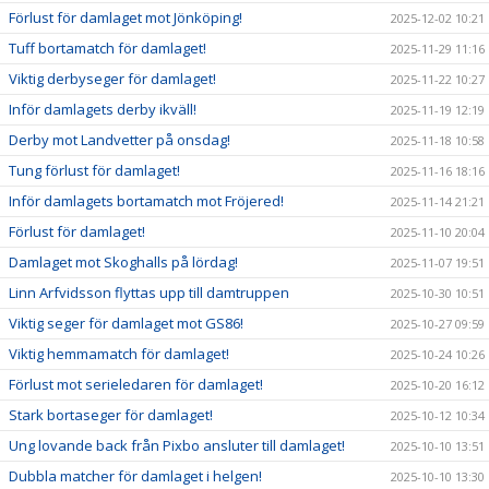
Förlust för damlaget mot Jönköping!
2025-12-02 10:21
Tuff bortamatch för damlaget!
2025-11-29 11:16
Viktig derbyseger för damlaget!
2025-11-22 10:27
Inför damlagets derby ikväll!
2025-11-19 12:19
Derby mot Landvetter på onsdag!
2025-11-18 10:58
Tung förlust för damlaget!
2025-11-16 18:16
Inför damlagets bortamatch mot Fröjered!
2025-11-14 21:21
Förlust för damlaget!
2025-11-10 20:04
Damlaget mot Skoghalls på lördag!
2025-11-07 19:51
Linn Arfvidsson flyttas upp till damtruppen
2025-10-30 10:51
Viktig seger för damlaget mot GS86!
2025-10-27 09:59
Viktig hemmamatch för damlaget!
2025-10-24 10:26
Förlust mot serieledaren för damlaget!
2025-10-20 16:12
Stark bortaseger för damlaget!
2025-10-12 10:34
Ung lovande back från Pixbo ansluter till damlaget!
2025-10-10 13:51
Dubbla matcher för damlaget i helgen!
2025-10-10 13:30