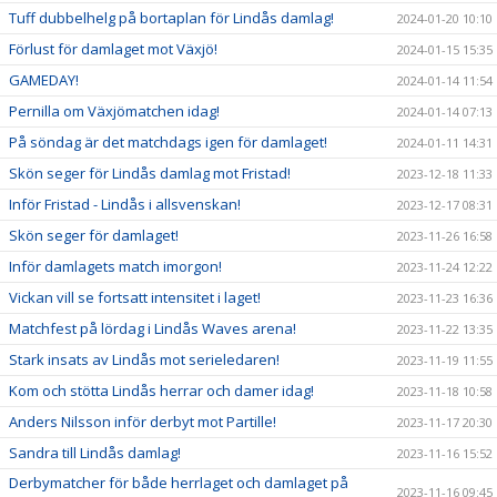
Tuff dubbelhelg på bortaplan för Lindås damlag!
2024-01-20 10:10
Förlust för damlaget mot Växjö!
2024-01-15 15:35
GAMEDAY!
2024-01-14 11:54
Pernilla om Växjömatchen idag!
2024-01-14 07:13
På söndag är det matchdags igen för damlaget!
2024-01-11 14:31
Skön seger för Lindås damlag mot Fristad!
2023-12-18 11:33
Inför Fristad - Lindås i allsvenskan!
2023-12-17 08:31
Skön seger för damlaget!
2023-11-26 16:58
Inför damlagets match imorgon!
2023-11-24 12:22
Vickan vill se fortsatt intensitet i laget!
2023-11-23 16:36
Matchfest på lördag i Lindås Waves arena!
2023-11-22 13:35
Stark insats av Lindås mot serieledaren!
2023-11-19 11:55
Kom och stötta Lindås herrar och damer idag!
2023-11-18 10:58
Anders Nilsson inför derbyt mot Partille!
2023-11-17 20:30
Sandra till Lindås damlag!
2023-11-16 15:52
Derbymatcher för både herrlaget och damlaget på
2023-11-16 09:45