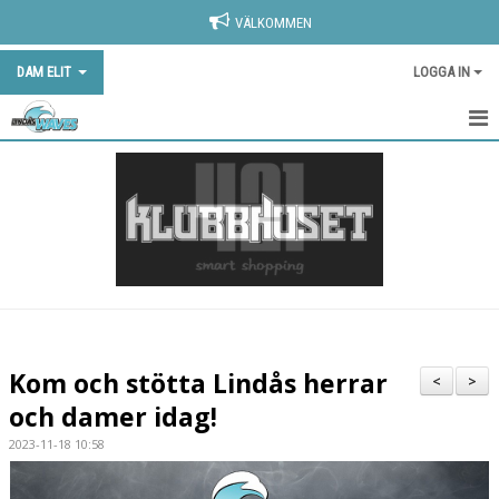
VÄLKOMMEN
DAM ELIT
LOGGA IN
HEM
NYHETER
KALENDER
MATCHER
TRUPPEN
Kom och stötta Lindås herrar
<
>
BILDGALLERI
och damer idag!
2023-11-18 10:58
DOKUMENT
KONTAKT