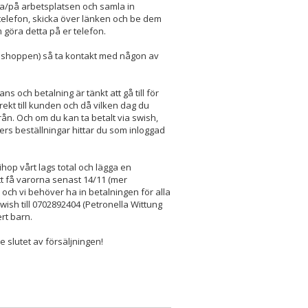
a/på arbetsplatsen och samla in
 telefon, skicka över länken och be dem
 göra detta på er telefon.
webbshoppen) så ta kontakt med någon av
ns och betalning är tänkt att gå till för
rekt till kunden och då vilken dag du
n. Och om du kan ta betalt via swish,
rs beställningar hittar du som inloggad
hop vårt lags total och lägga en
tt få varorna senast 14/11 (mer
 och vi behöver ha in betalningen för alla
wish till 0702892404 (Petronella Wittung
rt barn.
 slutet av försäljningen!