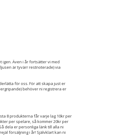
 igen. Även i år fortsätter vi med
ljusen är tyvärr restnoterade) via
rlätta för oss. För att skapa just er
ergripande) behöver ni registrera er
rsta 8 produkterna får varje lag 10kr per
dukter per spelare, så kommer 20kr per
 dela er personliga länk till alla ni
äl försäljning i år! Självklart kan ni