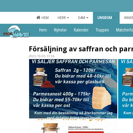
HEM
HERR
DAM
UNGDOM
INNE
Hem
Nyheter
Kalender
Truppen
Matchinf
Försäljning av saffran och pa
2023-10-05 13:36