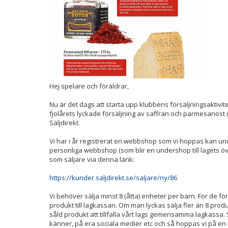
Hej spelare och föräldrar,
Nu är det dags att starta upp klubbens försäljningsaktivitet
fjolårets lyckade försäljning av saffran och parmesanost (
Säljdirekt.
Vi har i år registrerat en webbshop som vi hoppas kan unde
personliga webbshop (som blir en undershop till lagets öv
som säljare via denna länk:
https://kunder.saljdirekt.se/saljare/ny/86
Vi behöver sälja minst 8 (åtta) enheter per barn. För de fö
produkt till lagkassan. Om man lyckas sälja fler än 8 pro
såld produkt att tillfalla vårt lags gemensamma lagkassa. Så
känner, på era sociala medier etc och så hoppas vi på en rej