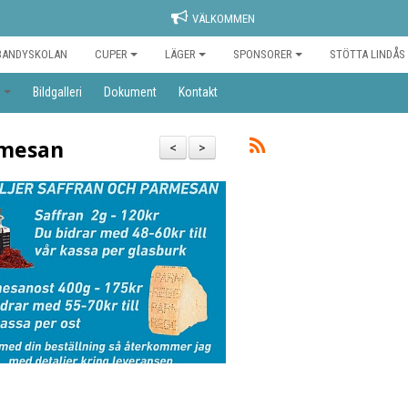
VÄLKOMMEN
BANDYSKOLAN
CUPER
LÄGER
SPONSORER
STÖTTA LINDÅS
o
Bildgalleri
Dokument
Kontakt
rmesan
<
>