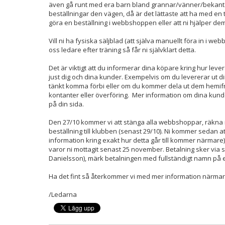
även gå runt med era barn bland grannar/vänner/bekant
beställningar den vägen, då är det lättaste att ha med en
göra en beställning i webbshoppen eller att ni hjälper dem
Vill ni ha fysiska säljblad (att själva manuellt föra in i 
oss ledare efter träning så får ni självklart detta.
Det är viktigt att du informerar dina köpare kring hur levera
just dig och dina kunder. Exempelvis om du levererar ut di
tänkt komma förbi eller om du kommer dela ut dem hemifrå
kontanter eller överföring. Mer information om dina kunde
på din sida.
Den 27/10 kommer vi att stänga alla webbshoppar, räkna i
beställning till klubben (senast 29/10). Ni kommer sedan a
information kring exakt hur detta går till kommer närmare)
varor ni mottagit senast 25 november. Betalning sker via s
Danielsson), märk betalningen med fullständigt namn på e
Ha det fint så återkommer vi med mer information närmare
/Ledarna