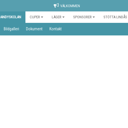
VÄLKOMMEN
BANDYSKOLAN
CUPER
LÄGER
SPONSORER
STÖTTA LINDÅS
Bildgalleri
Dokument
Kontakt