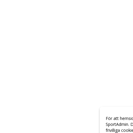
För att hemsi
SportAdmin. D
frivilliga cook