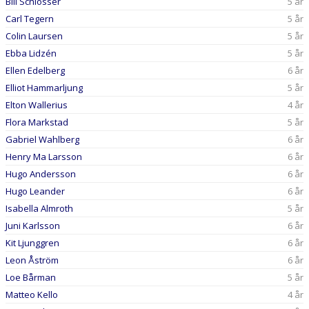
Bill Schlosser
5 år
Carl Tegern
5 år
Colin Laursen
5 år
Ebba Lidzén
5 år
Ellen Edelberg
6 år
Elliot Hammarljung
5 år
Elton Wallerius
4 år
Flora Markstad
5 år
Gabriel Wahlberg
6 år
Henry Ma Larsson
6 år
Hugo Andersson
6 år
Hugo Leander
6 år
Isabella Almroth
5 år
Juni Karlsson
6 år
Kit Ljunggren
6 år
Leon Åström
6 år
Loe Bårman
5 år
Matteo Kello
4 år