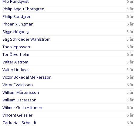
Mio Rundqvist
6 år
Philip Anjou Thorngren
5 år
Philip Sandgren
6 år
Phoenix Engman
6 år
Sigge Högberg
5 år
Stig Schroeder Wahlström
5 år
Theo Jeppsson
6 år
Tor Öfverholm
6 år
Valter Alström
5 år
Valter Lindqvist
5 år
Victor Bokedal Melkersson
6 år
Victor Evaldsson
6 år
William Mårtensson
5 år
William Oscarsson
5 år
Wilmer Gelin Hiltunen
6 år
Vincent Geissler
6 år
Zackarias Schmidt
6 år