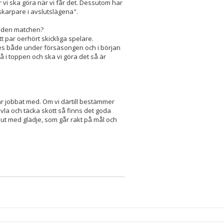
hur vi ska göra när vi får det. Dessutom har
i skarpare i avslutslägena".
å den matchen?
t par oerhört skickliga spelare.
tes både under försäsongen och i början
 på i toppen och ska vi göra det så är
 har jobbat med. Om vi därtill bestämmer
tävla och täcka skott så finns det goda
r ut med glädje, som går rakt på mål och