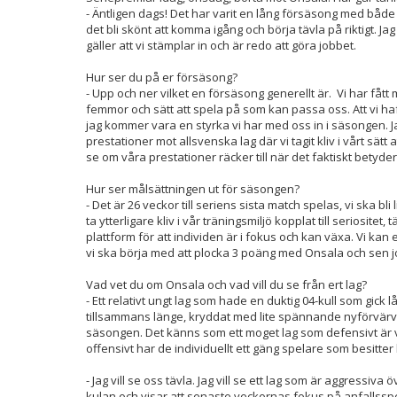
- Äntligen dags! Det har varit en lång försäsong med båd
det bli skönt att komma igång och börja tävla på riktigt. Jag
gäller att vi stämplar in och är redo att göra jobbet.
Hur ser du på er försäsong?
- Upp och ner vilket en försäsong generellt är. Vi har fåt
femmor och sätt att spela på som kan passa oss. Att vi haft
jag kommer vara en styrka vi har med oss in i säsongen. Ja
prestationer mot allsvenska lag där vi tagit kliv i vårt sätt 
se om våra prestationer räcker till när det faktiskt betyde
Hur ser målsättningen ut för säsongen?
- Det är 26 veckor till seriens sista match spelas, vi ska bli 
ta ytterligare kliv i vår träningsmiljö kopplat till seriositet,
plattform för att individen är i fokus och kan växa. Vi ka
vi ska börja med att plocka 3 poäng med Onsala och sen j
Vad vet du om Onsala och vad vill du se från ert lag?
- Ett relativt ungt lag som hade en duktig 04-kull som gick
tillsammans länge, kryddat med lite spännande nyförvärv så
säsongen. Det känns som ett moget lag som defensivt är väl
offensivt har de individuellt ett gäng spelare som besitter
- Jag vill se oss tävla. Jag vill se ett lag som är aggressiva
kulan och visar att senaste veckornas fokus på anfallsspel 