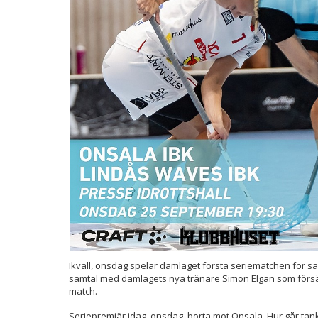
Ikväll, onsdag spelar damlaget första seriematchen för sä
samtal med damlagets nya tränare Simon Elgan som försä
match.
Seriepremiär idag, onsdag, borta mot Onsala. Hur går ta