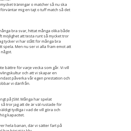
e mycket träningar o matcher så nu ska
 förväntar mig en tajt o tuff match så det
t många bra svar, hittat många olika både
 möjlighet att testa runt så mycket tror
g tycker vi har stått för många bra
att spela. Men nu ser vi alla fram emot att
r något.
lite bättre för varje vecka som går. Vi vill
 tävlingskultur och att vi skapar en
n endast påverka vår egen prestation och
obbar vi därifrån.
 långt på JSM. Många har spelat
 tror jag att de är väl rustade för
digt tydliga i vad de vill göra och
 hög kapacitet.
 över hela banan, där vi sätter fart på
har börjat ta kliv.