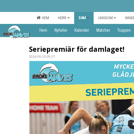
HEM
HERR
DAM
UNGDOM
INNE
Hem
Nyheter
Kalender
Matcher
Truppen
Seriepremiär för damlaget!
2024-09-25 09:27