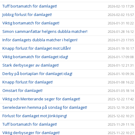
Tuff bortamatch för damlaget!
2026-02-13 17:29
Jobbig förlust för damlaget!
2026-02-02 15:57
Viktig bortamatch för damlaget!
2026-01-31 10:22
Simon sammanfattar helgens dubbla matcher!
2026-01-28 16:12
Inför damlagets dubbla matcher i helgen!
2026-01-23 17:05
Knapp förlust för damlaget mot Lillån!
2026-01-19 10:17
Viktig bortamatch för damlaget idag!
2026-01-17 09:08
Stark derbyseger av damlaget!
2026-01-12 21:31
Derby på bortaplan för damlaget idag!
2026-01-10 09:36
Knapp förlust för damlaget!
2026-01-08 16:22
Omstart för damlaget!
2026-01-05 18:14
Viktig och Meriterande seger för damlaget!
2025-12-22 17:42
Serieledaren hemma på söndag för damlaget!
2025-12-19 20:04
Förlust för damlaget mot Jönköping!
2025-12-02 10:21
Tuff bortamatch för damlaget!
2025-11-29 11:16
Viktig derbyseger för damlaget!
2025-11-22 10:27