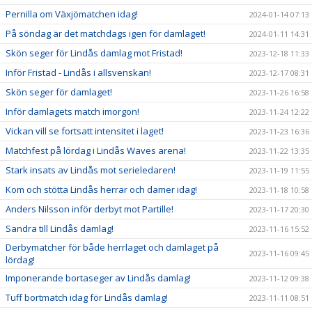
Pernilla om Växjömatchen idag!
2024-01-14 07:13
På söndag är det matchdags igen för damlaget!
2024-01-11 14:31
Skön seger för Lindås damlag mot Fristad!
2023-12-18 11:33
Inför Fristad - Lindås i allsvenskan!
2023-12-17 08:31
Skön seger för damlaget!
2023-11-26 16:58
Inför damlagets match imorgon!
2023-11-24 12:22
Vickan vill se fortsatt intensitet i laget!
2023-11-23 16:36
Matchfest på lördag i Lindås Waves arena!
2023-11-22 13:35
Stark insats av Lindås mot serieledaren!
2023-11-19 11:55
Kom och stötta Lindås herrar och damer idag!
2023-11-18 10:58
Anders Nilsson inför derbyt mot Partille!
2023-11-17 20:30
Sandra till Lindås damlag!
2023-11-16 15:52
Derbymatcher för både herrlaget och damlaget på
2023-11-16 09:45
lördag!
Imponerande bortaseger av Lindås damlag!
2023-11-12 09:38
Tuff bortmatch idag för Lindås damlag!
2023-11-11 08:51