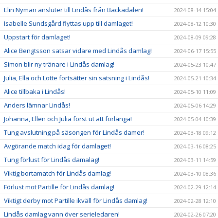
Elin Nyman ansluter till Lindås från Backadalen!
2024-08-14 15:04
Isabelle Sundsgård flyttas upp till damlaget!
2024-08-12 10:30
Uppstart för damlaget!
2024-08-09 09:28
Alice Bengtsson satsar vidare med Lindås damlag!
2024-06-17 15:55
Simon blir ny tränare i Lindås damlag!
2024-05-23 10:47
Julia, Ella och Lotte fortsätter sin satsning i Lindås!
2024-05-21 10:34
Alice tillbaka i Lindås!
2024-05-10 11:09
Anders lämnar Lindås!
2024-05-06 14:29
Johanna, Ellen och Julia först ut att förlänga!
2024-05-04 10:39
Tung avslutning på säsongen för Lindås damer!
2024-03-18 09:12
Avgörande match idag för damlaget!
2024-03-16 08:25
Tung förlust för Lindås damalag!
2024-03-11 14:59
Viktig bortamatch för Lindås damlag!
2024-03-10 08:36
Förlust mot Partille för Lindås damlag!
2024-02-29 12:14
Viktigt derby mot Partille ikväll för Lindås damlag!
2024-02-28 12:10
Lindås damlag vann över serieledaren!
2024-02-26 07:20