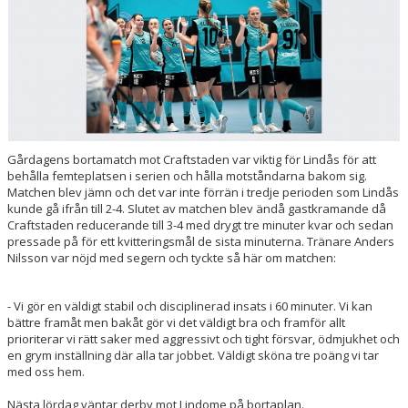
Gårdagens bortamatch mot Craftstaden var viktig för Lindås för att
behålla femteplatsen i serien och hålla motståndarna bakom sig.
Matchen blev jämn och det var inte förrän i tredje perioden som Lindås
kunde gå ifrån till 2-4. Slutet av matchen blev ändå gastkramande då
Craftstaden reducerande till 3-4 med drygt tre minuter kvar och sedan
pressade på för ett kvitteringsmål de sista minuterna. Tränare Anders
Nilsson var nöjd med segern och tyckte så här om matchen:
- Vi gör en väldigt stabil och disciplinerad insats i 60 minuter. Vi kan
bättre framåt men bakåt gör vi det väldigt bra och framför allt
prioriterar vi rätt saker med aggressivt och tight försvar, ödmjukhet och
en grym inställning där alla tar jobbet. Väldigt sköna tre poäng vi tar
med oss hem.
Nästa lördag väntar derby mot Lindome på bortaplan.