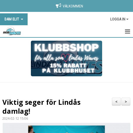
VÄLKOMMEN
DAM ELIT
LOGGA IN
HEM
NYHETER
KALENDER
MATCHER
TRUPPEN
Viktig seger för Lindås
<
>
BILDGALLERI
damlag!
2024-02-12 15:06
DOKUMENT
KONTAKT