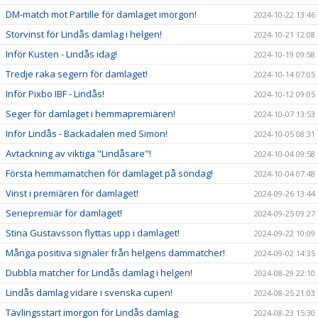
DM-match mot Partille för damlaget imorgon!
2024-10-22 13:46
Storvinst för Lindås damlag i helgen!
2024-10-21 12:08
Inför Kusten - Lindås idag!
2024-10-19 09:58
Tredje raka segern för damlaget!
2024-10-14 07:05
Inför Pixbo IBF - Lindås!
2024-10-12 09:05
Seger för damlaget i hemmapremiären!
2024-10-07 13:53
Inför Lindås - Backadalen med Simon!
2024-10-05 08:31
Avtackning av viktiga "Lindåsare"!
2024-10-04 09:58
Första hemmamatchen för damlaget på söndag!
2024-10-04 07:48
Vinst i premiären för damlaget!
2024-09-26 13:44
Seriepremiär för damlaget!
2024-09-25 09:27
Stina Gustavsson flyttas upp i damlaget!
2024-09-22 10:09
Många positiva signaler från helgens dammatcher!
2024-09-02 14:35
Dubbla matcher för Lindås damlag i helgen!
2024-08-29 22:10
Lindås damlag vidare i svenska cupen!
2024-08-25 21:03
Tävlingsstart imorgon för Lindås damlag
2024-08-23 15:30