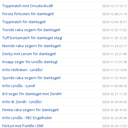
Toppmatch mot Onsala ikväll!
2024-12-17 15:17
Första förlusten för damlaget!
2024-12-08 21:14
Toppmatch för damlaget!
2024-12-06 18:27
Tionde raka segern för damlaget!
2024-12-02 11:02
Tuff bortamatch för damlaget idag!
2024-11-30 12:29
Nionde raka segern för damlaget!
2024-11-24 22:17
Derby mot Lerum för damlaget!
2024-11-22 21:40
Knapp seger för Lindås damlag!
2024-11-17 21:38
Inför Höllviken - Lindås!
2024-11-15 15:09
Sjunde raka segern för damlaget!
2024-11-10 19:03
Inför Lindås - Lund!
2024-11-09 08:55
8-0 seger för damlaget mot Zenith!
2024-10-31 11:53
Inför IK Zenith - Lindås!
2024-10-30 09:30
Femta raka segern för damlaget!
2024-10-28 10:43
Inför Lindås - FBC Engelholm!
2024-10-25 20:46
Förlust mot Partille i DM!
2024-10-24 17:23