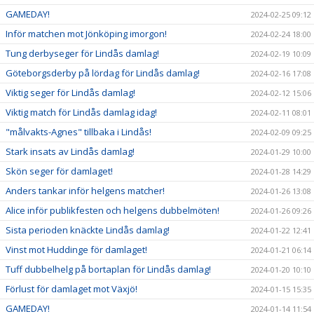
GAMEDAY!
2024-02-25 09:12
Inför matchen mot Jönköping imorgon!
2024-02-24 18:00
Tung derbyseger för Lindås damlag!
2024-02-19 10:09
Göteborgsderby på lördag för Lindås damlag!
2024-02-16 17:08
Viktig seger för Lindås damlag!
2024-02-12 15:06
Viktig match för Lindås damlag idag!
2024-02-11 08:01
"målvakts-Agnes" tillbaka i Lindås!
2024-02-09 09:25
Stark insats av Lindås damlag!
2024-01-29 10:00
Skön seger för damlaget!
2024-01-28 14:29
Anders tankar inför helgens matcher!
2024-01-26 13:08
Alice inför publikfesten och helgens dubbelmöten!
2024-01-26 09:26
Sista perioden knäckte Lindås damlag!
2024-01-22 12:41
Vinst mot Huddinge för damlaget!
2024-01-21 06:14
Tuff dubbelhelg på bortaplan för Lindås damlag!
2024-01-20 10:10
Förlust för damlaget mot Växjö!
2024-01-15 15:35
GAMEDAY!
2024-01-14 11:54