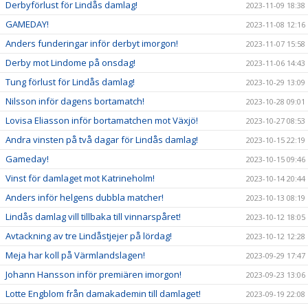
Derbyförlust för Lindås damlag!
2023-11-09 18:38
GAMEDAY!
2023-11-08 12:16
Anders funderingar inför derbyt imorgon!
2023-11-07 15:58
Derby mot Lindome på onsdag!
2023-11-06 14:43
Tung förlust för Lindås damlag!
2023-10-29 13:09
Nilsson inför dagens bortamatch!
2023-10-28 09:01
Lovisa Eliasson inför bortamatchen mot Växjö!
2023-10-27 08:53
Andra vinsten på två dagar för Lindås damlag!
2023-10-15 22:19
Gameday!
2023-10-15 09:46
Vinst för damlaget mot Katrineholm!
2023-10-14 20:44
Anders inför helgens dubbla matcher!
2023-10-13 08:19
Lindås damlag vill tillbaka till vinnarspåret!
2023-10-12 18:05
Avtackning av tre Lindåstjejer på lördag!
2023-10-12 12:28
Meja har koll på Värmlandslagen!
2023-09-29 17:47
Johann Hansson inför premiären imorgon!
2023-09-23 13:06
Lotte Engblom från damakademin till damlaget!
2023-09-19 22:08